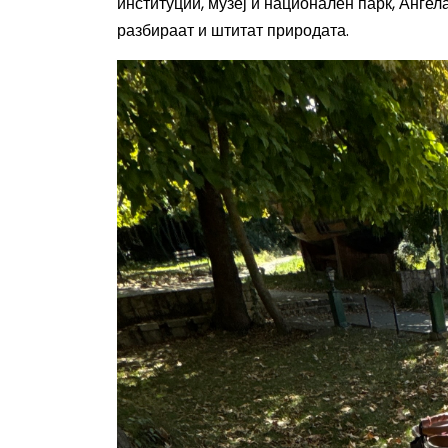
институции, музеј и национален парк, Ангела 
разбираат и штитат природата.