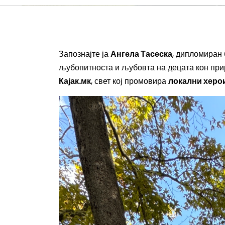
Запознајте ја
Ангела Тасеска
, дипломиран 
љубопитноста и љубовта на децата кон при
Кајак.мк
, свет кој промовира
локални херои