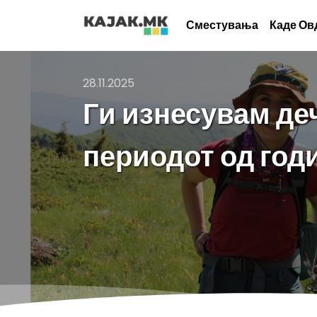
Сместувања
Каде Ов
28.11.2025
Ги изнесувам де
периодот од год