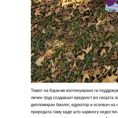
Тимот на Кајак.мк
континуирано ги поддржува
личен труд создаваат вредност во својата з
дипломиран биолог, едукатор и основач на
природата таму каде што најмногу недостиг