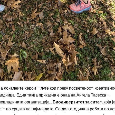
 локалните херои – луѓе кои преку посветеност, креативно
аедница. Една таква приказна е онаа на Ангела Тасеска –
 невладината организација
„Биодиверзитет за сите“
, која 
а – во срцата на најмладите. Со долгогодишна работа во н