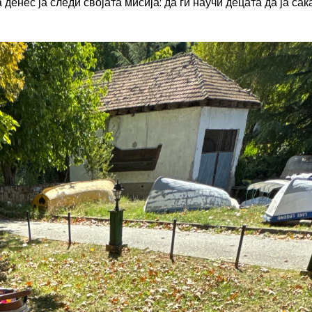
денес ја следи својата мисија: да ги научи децата да ја сак