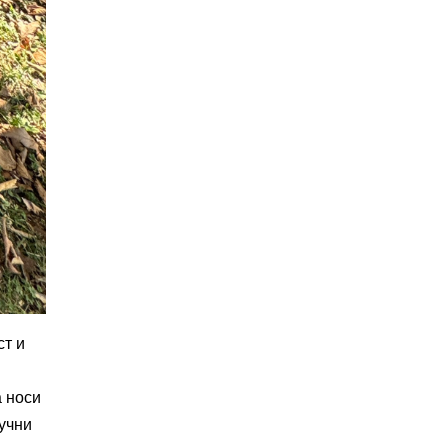
ст и
ја носи
аучни