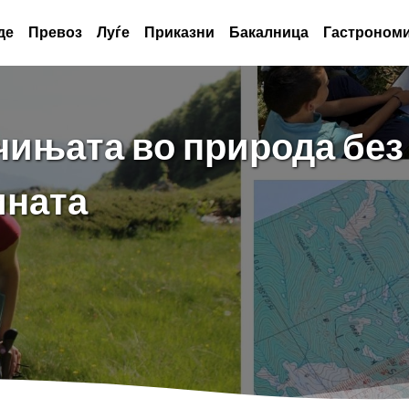
де
Превоз
Луѓе
Приказни
Бакалница
Гастрономи
чињата во природа без
ината