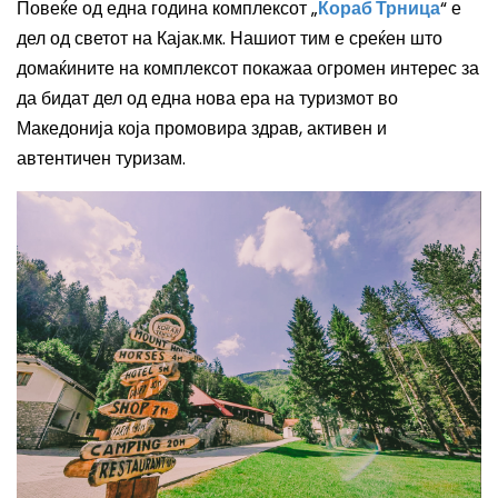
Повеќе од една година комплексот „
Кораб Трница
“ е
дел од светот на Кајак.мк. Нашиот тим е среќен што
домаќините на комплексот покажаа огромен интерес за
да бидат дел од една нова ера на туризмот во
Македонија која промовира здрав, активен и
автентичен туризам.