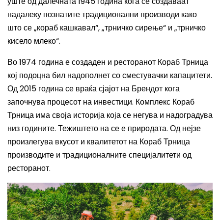
уште од далечната 1945 година кога се создаваат
надалеку познатите традиционални производи како
што се „кораб кашкавал“, „трничко сирење“ и „трничко
кисело млеко“.
Во 1974 година е создаден и ресторанот Кораб Трница
кој подоцна бил надополнет со сместувачки капацитети.
Од 2015 година се враќа сјајот на Брендот кога
започнува процесот на инвестици.
Комплекс Кораб
Трница има своја историја која се негува и надоградува
низ годините. Тежиштето на се е природата. Од нејзе
произлегува вкусот и квалитетот на Кораб Трница
производите и традиционалните специјалитети од
ресторанот.