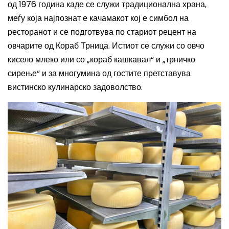
од 1976 година каде се служи традиционална храна,
меѓу која најпознат е качамакот кој е симбол на
ресторанот и се подготвува по стариот рецент на
овчарите од Кораб Трница. Истиот се служи со овчо
кисело млеко или со „кораб кашкавал“ и „трничко
сирење“ и за многумина од гостите претставува
вистинско кулинарско задоволство.