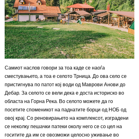
Самиот наслов говори за тоа каде се наоѓа
сместувањето, а тоа е селото Трница. До ова село се
пристигнува по патот кој води од Маврови Анови до
Дебар. За селото се вели дека е доста историско во
областа на Горна Река. Во селото можете да го
посетите споменикот на паднатите борци од НОБ од
овој крај. Со реновирањето на комплексот, изградени
се неколку пешачки патеки околу него се со цел на
госитите да им се овозможи целосно уживање во