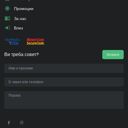
Промоции
За нас
Влез
Ви треба совет?
Испрати