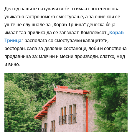
Дел од нашите патувачи веќе го имаат посетено ова
уникатно гастрономско сместување, а за оние кои се
уште не слушнале за „Кораб Трница“ денеска ќе ја
имаат таа прилика да се запзнаат.
Комплексот „
Кораб
Трница
“ располага со сместувачки капацитети,
ресторан, сала за деловни состаноци, лоби и сопствена
продавница за: млечни и месни производи, слатко, мед
и вино.