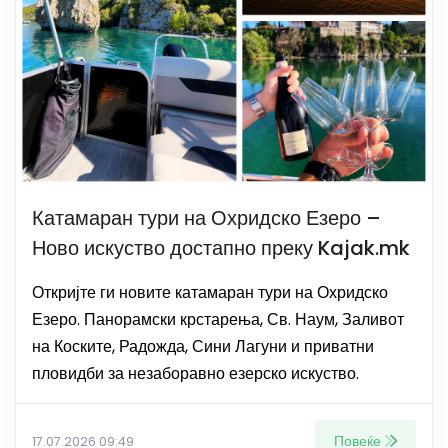
Катамаран тури на Охридско Езеро –
Ново искуство достапно преку Kajak.mk
Откријте ги новите катамаран тури на Охридско
Езеро. Панорамски крстарења, Св. Наум, Заливот
на Коските, Радожда, Сини Лагуни и приватни
пловидби за незаборавно езерско искуство.
Повеќе
17.07.2026 09:49