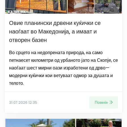
Овие планински дрвени куќички се
наоѓаат во Македонија, а имаат и
отворен базен
Во срцето на недопрената природа, на само
петнаесет километри од урбаното јато на Скопје, се
наоѓаат шест мирни оази изработени од дрво—
модерни куќички кои ветуваат одмор за душата и
телото.
Повеќе
31.07.2026 12:35