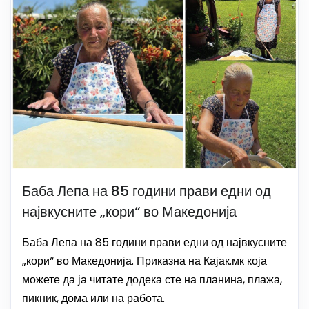
Баба Лепа на 85 години прави едни од
највкусните „кори“ во Македонија
Баба Лепа на 85 години прави едни од највкусните
„кори“ во Македонија. Приказна на Кајак.мк која
можете да ја читате додека сте на планина, плажа,
пикник, дома или на работа.