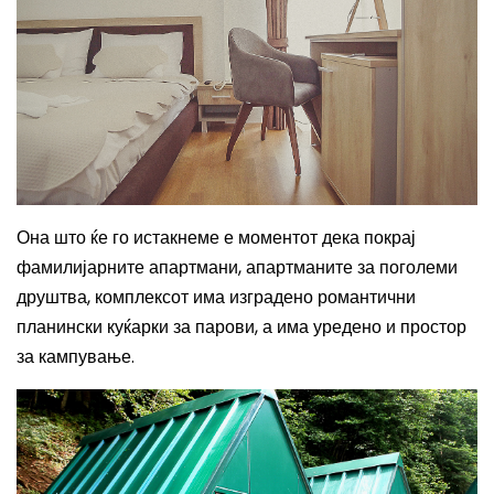
Она што ќе го истакнеме е моментот дека покрај
фамилијарните апартмани, апартманите за поголеми
друштва, комплексот има изградено романтични
планински куќарки за парови, а има уредено и простор
за кампување.