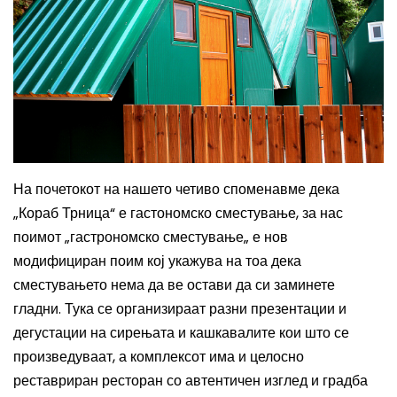
На почетокот на нашето четиво споменавме дека
„Кораб Трница“ е гастономско сместување, за нас
поимот „гастрономско сместување„ е нов
модифициран поим кој укажува на тоа дека
сместувањето нема да ве остави да си заминете
гладни. Тука се организираат разни презентации и
дегустации на сирењата и кашкавалите кои што се
произведуваат, а комплексот има и целосно
реставриран ресторан со автентичен изглед и градба