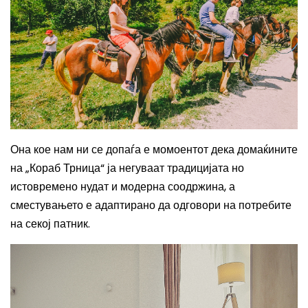
Она кое нам ни се допаѓа е момоентот дека домаќините
на „Кораб Трница“ ја негуваат традицијата но
истовремено нудат и модерна соодржина, а
сместувањето е адаптирано да одговори на потребите
на секој патник.