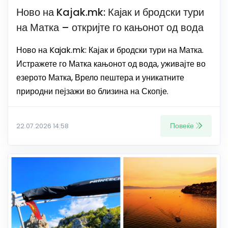
Ново на Kajak.mk: Кајак и бродски тури
на Матка – откријте го кањонот од вода
Ново на Kajak.mk: Кајак и бродски тури на Матка.
Истражете го Матка кањонот од вода, уживајте во
езерото Матка, Врело пештера и уникатните
природни пејзажи во близина на Скопје.
Повеќе
22.07.2026 14:58