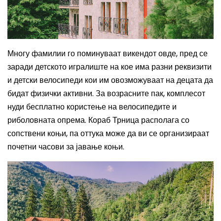
Многу фамилии го поминуваат викендот овде, пред се
заради детското игралиште на кое има разни реквизити
и детски велосипеди кои им овозможуваат на децата да
бидат физички активни. За возрасните пак, комплесот
нуди бесплатно користење на велосипедите и
риболовната опрема.
Кораб Трница располага со
сопствени коњи, па оттука може да ви се организираат
почетни часови за јавање коњи.