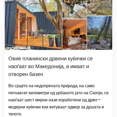
Овие планински дрвени куќички се
наоѓаат во Македонија, а имаат и
отворен базен
Во срцето на недопрената природа, на само
петнаесет километри од урбаното јато на Скопје, се
наоѓаат шест мирни оази изработени од дрво—
модерни куќички кои ветуваат одмор за душата и
телото.