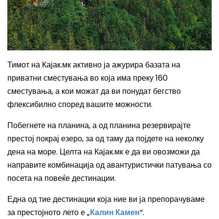
Тимот на Кајак.мк активно ја ажурира базата на
приватни сместувања во која има преку 160
сместувања,
а кои можат да ви понудат бегство
флексибилно според вашите можности.
Побегнете на планина, а од планина резервирајте
престој покрај езеро, за од таму да појдете на неколку
дена на море. Целта на Кајак.мк е да ви овозможи да
направите комбинација од авантуристички патувања со
посета на повеќе дестинации.
Една од тие дестинации која ние ви ја препорачуваме
за престојното лето е „
Калин Камен
“.