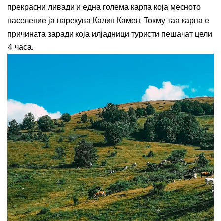
прекрасни ливади и една голема карпа која месното
население ја нарекува Калин Камен. Токму таа карпа е
причината заради која илјадници туристи пешачат цели
4 часа.