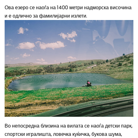
Ова езеро се наоѓа на 1400 метри надморска височина
и е одлично за фамилијарни излети.
Во непосредна близина на вилата се наоѓа детски парк,
спортски игралишта, ловечка куќичка, букова шума,