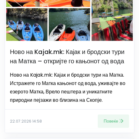
Ново на Kajak.mk: Кајак и бродски тури
на Матка – откријте го кањонот од вода
Ново на Kajak.mk: Кајак и бродски тури на Матка.
Истражете го Матка кањонот од вода, уживајте во
езерото Матка, Врело пештера и уникатните
природни пејзажи во близина на Скопје.
Повеќе
22.07.2026 14:58