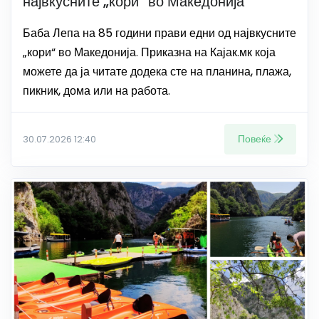
највкусните „кори“ во Македонија
Баба Лепа на 85 години прави едни од највкусните
„кори“ во Македонија. Приказна на Кајак.мк која
можете да ја читате додека сте на планина, плажа,
пикник, дома или на работа.
Повеќе
30.07.2026 12:40