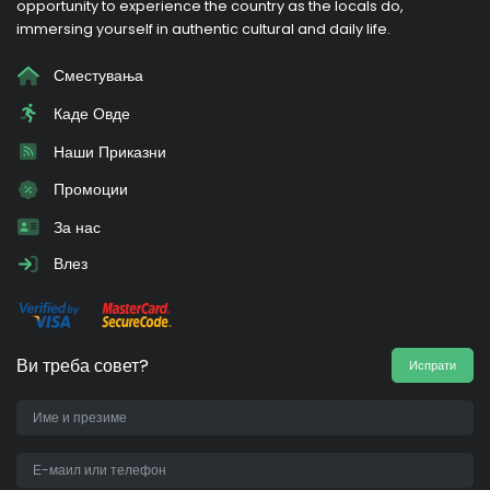
opportunity to experience the country as the locals do,
immersing yourself in authentic cultural and daily life.
Сместувања
Каде Овде
Наши Приказни
Промоции
За нас
Влез
Ви треба совет?
Испрати