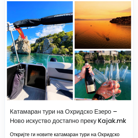
Катамаран тури на Охридско Езеро –
Ново искуство достапно преку Kajak.mk
Откријте ги новите катамаран тури на Охридско