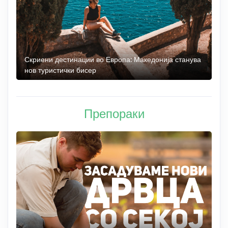
 до
Скриени дестинации во Европа: Македонија станува
О
нов туристички бисер
М
Препораки