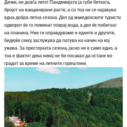
Дечки, ни доаѓа лето! Пандемијата ја губи битката,
бројот на вакцинирани расте, а со тоа ни се најавува
една добра летна сезона. Дел од македонските туристи
одморот ќе го поминат покрај вода, а дел ќе побегнат
на планина. Ние ги оправдуваме и едните и другите,
бидејќи секој заслужува да патува на начин на кој
ужива. За престојната сезона
,
јасно ни е само едно, а
тоа е фактот дека никој не би посакал да остане во
градот за време на летните горештини.