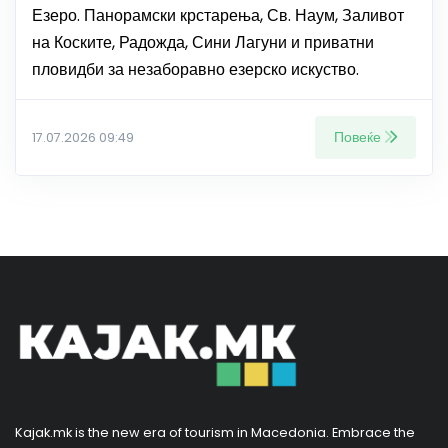
Езеро. Панорамски крстарења, Св. Наум, Заливот
на Коските, Радожда, Сини Лагуни и приватни
пловидби за незаборавно езерско искуство.
Повеќе
17.07.2026 09:49
Kajak.mk is the new era of tourism in Macedonia. Embrace the