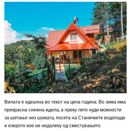
Вилата е идеална во текот на цела година. Во зима има
прекрасна снежна идила, а преку лето
нуди
можности
за шетање низ шумата, посета на Станечките водопади
и езерото кое не недалеку од сместувањето.