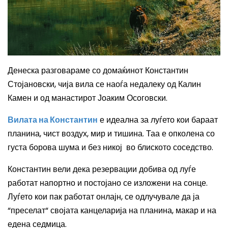
Д
енеска разговараме со домаќинот Константин
Стојановски, чија вила се наоѓа недалеку од Калин
Камен и од манастирот Јоаким Осоговски.
Вилата на Константин
е идеална за луѓето кои бараат
планина, чист воздух,
мир и тишина. Таа е о
пколена со
густа борова шума и
без никој
во блиското
соседство.
Константин
вели дека резервации добива од луѓе
работат напортно и постојано се изложени на сонце.
Луѓето кои пак работат онлајн, се одлучувале да ја
“преселат“ својата канцеларија на планина, макар и на
едена седмица.