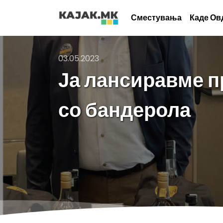
Сместувања
Каде Ов
03.05.2023
Ја лансиравме п
со бандерола