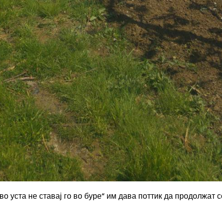
во уста не ставај го во буре“ им дава поттик да продолжат с