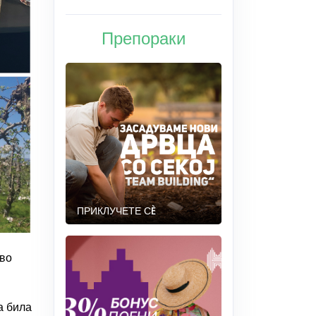
Препораки
ПРИКЛУЧЕТЕ СÈ
тво
а била