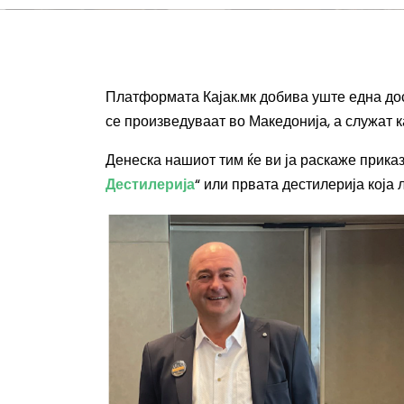
Платформата Кајак.мк добива уште една дос
се произведуваат во Македонија, а служат 
Денеска нашиот тим ќе ви ја раскаже приказн
Дестилерија
“ или првата дестилерија која