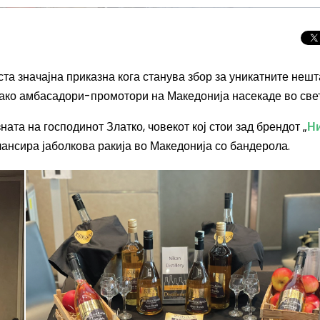
та значајна приказна кога станува збор за уникатните нешт
како амбасадори-промотори на Македонија насекаде во свет
ата на господинот Златко, човекот кој стои зад брендот „
Н
 лансира јаболкова ракија во Македонија со бандерола.
Целосно затемну
Сонцето 2026: П
најголемиот небе
во Европа