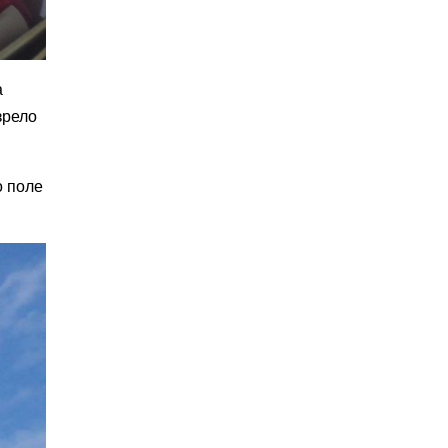
а
зрело
о поле