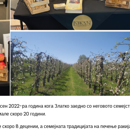
сен 2022-ра година кога Златко заедно со неговото семејс
имале скоро 20 години.
 скоро 8 децении, а семејната традицијата на печење ракиј