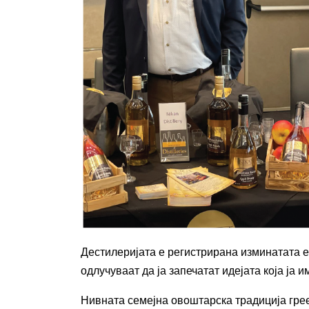
Дестилеријата е регистрирана изминатата е
одлучуваат да ја запечатат идејата која ја 
Нивната семејна овоштарска традиција грее