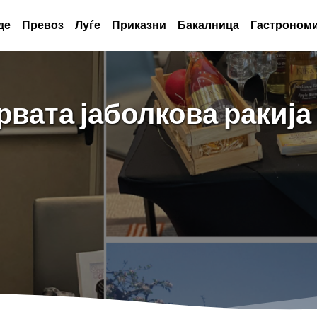
де
Превоз
Луѓе
Приказни
Бакалница
Гастрономи
рвата јаболкова ракија