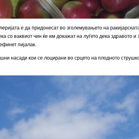
леријата е да придонесат во зголемувањето на ракијарскат
ека со ваквиот чин ќе им докажат на луѓето дека здравото и 
ефинет пијалак.
ошни насади кои се лоцирани во срцето на плодното струшк