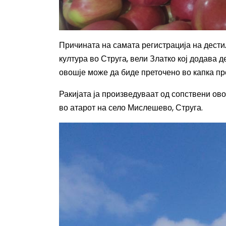
Причината на самата регистрација на дести
култура во Струга, вели Златко кој додава д
овошје може да биде преточено во капка пр
Ракијата ја произведуваат од сопствени ов
во атарот на село Мислешево, Струга.