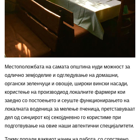
Местоположбата на самата општина нуди можност за
одлично земјоделие и одгледување на домашни,
органски зеленчуци и овошје, широки вински насади,
користење на производиод локалните фармери кои
заедно со постоењето и сеуште функционирањето на
локалната воденица за мелење пченица, претставуваат
дел од синџирот кој секојдневно го користиме при
подготвување на овие наши автентични специјалитети.
Токму поради ваквиот начин на работа, со сопствено