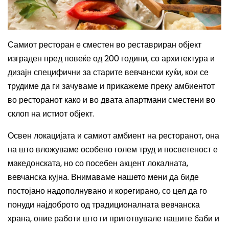
Самиот ресторан е сместен во реставриран објект
изграден пред повеќе од 200 години, со архитектура и
дизајн специфични за старите вевчански куќи, кои се
трудиме да ги зачуваме и прикажеме преку амбиентот
во ресторанот како и во двата апартмани сместени во
склоп на истиот објект.
Освен локацијата и самиот амбиент на ресторанот, она
на што вложуваме особено голем труд и посветеност е
македонската, но со посебен акцент локалната,
вевчанска кујна. Внимаваме нашето мени да биде
постојано надополнувано и корегирано, со цел да го
понуди најдоброто од традиционалната вевчанска
храна, оние работи што ги приготвувале нашите баби и