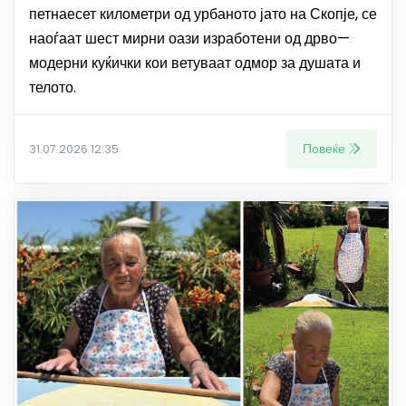
петнаесет километри од урбаното јато на Скопје, се
наоѓаат шест мирни оази изработени од дрво—
модерни куќички кои ветуваат одмор за душата и
телото.
Повеќе
31.07.2026 12:35