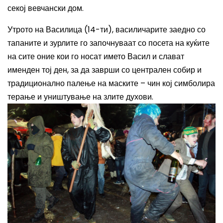
секој вевчански дом.
Утрото на Василица (14-ти), василичарите заедно со
тапаните и зурлите го започнуваат со посета на куќите
на сите оние кои го носат името Васил и слават
именден тој ден, за да заврши со централен собир и
традиционално палење на маските – чин кој симболира
терање и уништување на злите духови.