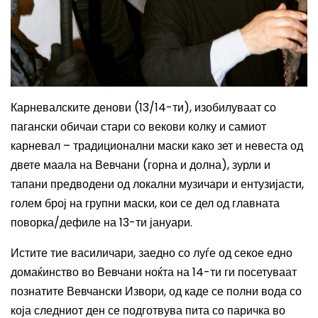
Карневалските денови (13/14-ти), изобилуваат со
пагански обичаи стари со векови колку и самиот
карневал – традиционални маски како зет и невеста од
двете маала на Вевчани (горна и долна), зурли и
тапани предводени од локални музичари и ентузијасти,
голем број на групни маски, кои се дел од главната
поворка/дефиле на 13-ти јануари.
Истите тие василичари, заедно со луѓе од секое едно
домаќинство во Вевчани ноќта на 14-ти ги посетуваат
познатите Вевчански Извори, од каде се полни вода со
која следниот ден се подготвува пита со паричка во