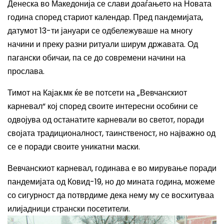
Денеска во Македонија се слави доаѓањето на Новата
година според стариот календар. Пред пандемијата,
датумот 13-ти јануари се одбележуваше на многу
начини и преку разни ритуали ширум државата.
Од
пагански обичаи, па се до современи начини на
прослава.
Тимот на Кајак.мк ќе ве потсети на „Вевчанскиот
карневал“ кој според своите интересни особини се
одвојува од останатите карневали во светот, поради
својата традиционалност, таинственост, но најважно од
се е поради своите уникатни маски.
Вевчанскиот карневал, годинава е во мирување поради
пандемијата од Ковид-19, но до мината година, можеме
со сигурност да потврдиме дека нему му се восхитуваа
илијадници странски посетители.