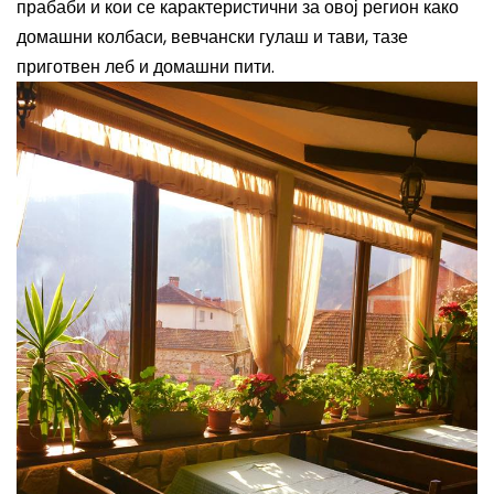
прабаби и кои се карактеристични за овој регион како
домашни колбаси, вевчански гулаш и тави, тазе
приготвен леб и домашни пити.