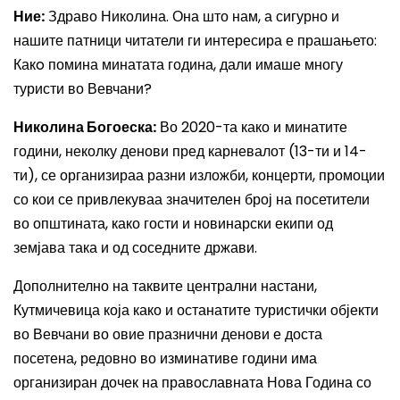
Ние:
Здраво Николина. Она што нам, а сигурно и
нашите патници читатели ги интересира е прашањето:
Какo помина минатата година, дали имаше многу
туристи во Вевчани?
Николина Богоеска:
Во 2020-та како и минатите
години, неколку денови пред карневалот (13-ти и 14-
ти), се организираа разни изложби, концерти, промоции
со кои се привлекуваа значителен број на посетители
во општината, како гости и новинарски екипи од
земјава така и од соседните држави.
Дополнително на таквите централни настани,
Кутмичевица која како и останатите туристички објекти
во Вевчани во овие празнични денови е доста
посетена, редовно во изминативе години има
организиран дочек на православната Нова Година со