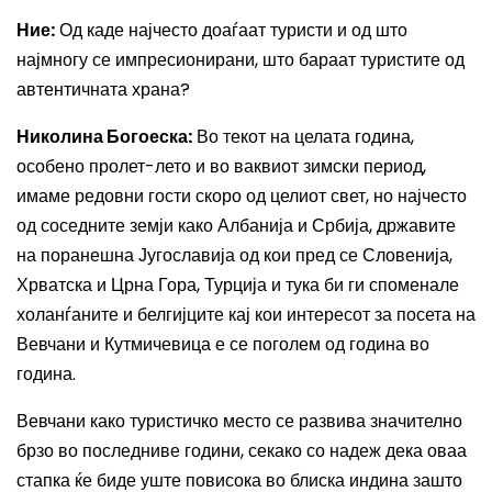
Ние:
Од каде најчесто доаѓаат туристи и од што
најмногу се импресионирани, што бараат туристите од
автентичната храна?
Николина Богоеска:
Во текот на целата година,
особено пролет-лето и во ваквиот зимски период,
имаме редовни гости скоро од целиот свет, но најчесто
од соседните земји како Албанија и Србија, државите
на поранешна Југославија од кои пред се Словенија,
Хрватска и Црна Гора, Турција и тука би ги споменале
холанѓаните и белгијците кај кои интересот за посета на
Вевчани и Кутмичевица е се поголем од година во
година.
Вевчани како туристичко место се развива значително
брзо во последниве години, секако со надеж дека оваа
стапка ќе биде уште повисока во блиска индина зашто