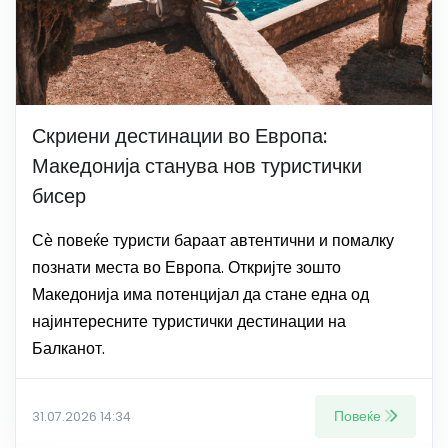
Скриени дестинации во Европа:
Македонија станува нов туристички
бисер
Сѐ повеќе туристи бараат автентични и помалку
познати места во Европа. Откријте зошто
Македонија има потенцијал да стане една од
најинтересните туристички дестинации на
Балканот.
Повеќе
31.07.2026 14:34