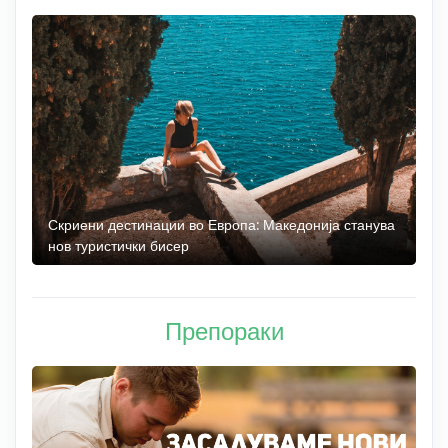
 до
Скриени дестинации во Европа: Македонија станува
О
нов туристички бисер
М
Препораки