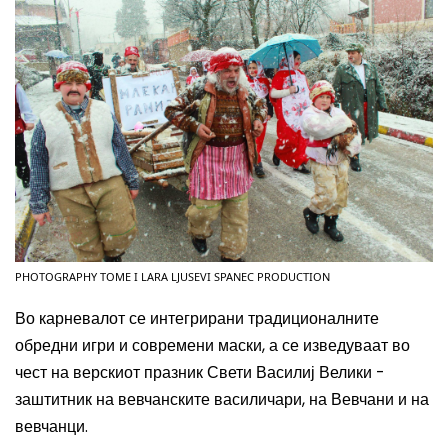
PHOTOGRAPHY TOME I LARA LJUSEVI SPANEC PRODUCTION
Во карневалот се интегрирани традиционалните
обредни игри и современи маски, а се изведуваат во
чест на верскиот празник Свети Василиј Велики -
заштитник на вевчанските василичари, на Вевчани и на
вевчанци.