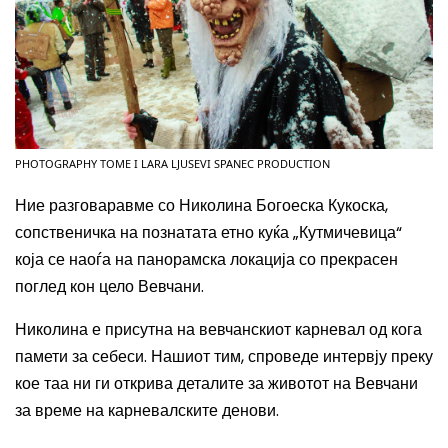
PHOTOGRAPHY TOME I LARA LJUSEVI SPANEC PRODUCTION
Ние разговаравме со Николина Богоеска Кукоска,
сопственичка на познатата етно куќа „Кутмичевица“
која се наоѓа на панорамска локација со прекрасен
поглед кон цело Вевчани.
Николина е присутна на вевчанскиот карневал од кога
памети за себеси. Нашиот тим, спроведе интервју преку
кое таа ни ги открива деталите за животот на Вевчани
за време на карневалските денови.