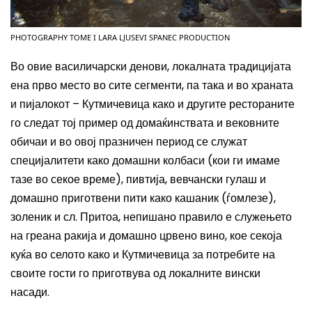
PHOTOGRAPHY TOME I LARA LJUSEVI SPANEC PRODUCTION
Во овие василичарски денови, локалната традицијата
ена прво место во сите сегменти, па така и во храната
и пијалокот – Кутмичевица како и другите рестораните
го следат тој пример од домаќинствата и вековните
обичаи и во овој празничен период се служат
специјалитети како домашни колбаси (кои ги имаме
тазе во секое време), пивтија, вевчански гулаш и
домашно приготвени пити како кашаник (ѓомлезе),
золеник и сл. Притоа, непишано правило е служењето
на греана ракија и домашно црвено вино, кое секоја
куќа во селото како и Кутмичевица за потребите на
своите гости го приготвува од локалните вински
насади.