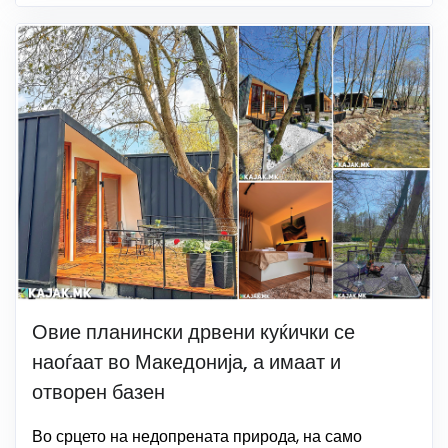
Овие планински дрвени куќички се
наоѓаат во Македонија, а имаат и
отворен базен
Во срцето на недопрената природа, на само