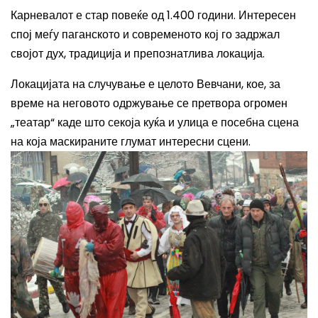
Карневалот е стар повеќе од 1.400 години. Интересен
спој меѓу паганското и современото кој го задржал
својот дух, традиција и препознатлива локација.
Локацијата на случување е целото Вевчани, кое, за
време на неговото одржување се претвора огромен
„театар“ каде што секоја куќа и улица е посебна сцена
на која маскираните глумат интересни сцени.