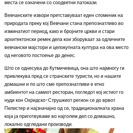
места се означени со соодветни патокази.
Вевчанските извори претставуваат еден споменик на
природата преку кој Вевчани стана препознатливо во
изминатиот период, како и бројните цркви и стари
архитектонски ремек дела кои зборуваат за одличните
вевчански мајстори и целокупната култура на ова место
од неговото постоење до денес.
Што се однесува до Кутмичевица, она што најмногу ги
привлекува пред се странските туристи, но и нашите
домашни и по што сме препознатливи е етно
амбиентот на самиот ресторан, погледот кој истиот го
нуди кон Охридско-Струшкиот регион се до врвот
Пелистер и најзначајно од се, традиционалната храна
која ја приготвуваме во најголем дел со домашно,
локално одгледани производи.