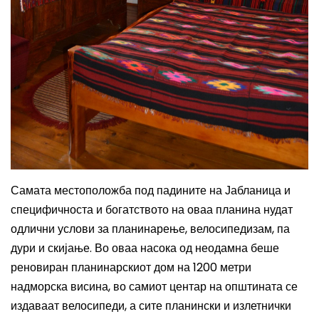
Самата местоположба под падините на Јабланица и
специфичноста и богатството на оваа планина нудат
одлични услови за планинарење, велосипедизам, па
дури и скијање. Во оваа насока од неодамна беше
реновиран планинарскиот дом на 1200 метри
надморска висина, во самиот центар на општината се
издаваат велосипеди, а сите планински и излетнички