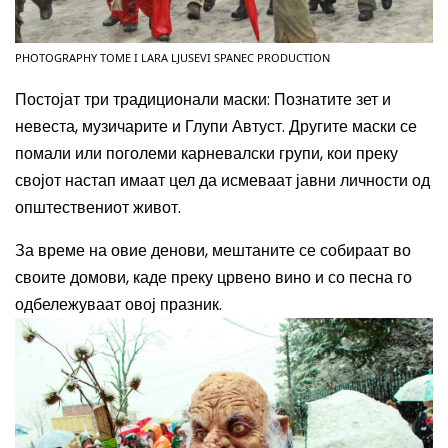
PHOTOGRAPHY TOME I LARA LJUSEVI SPANEC PRODUCTION
Постојат три традиционали маски: Познатите зет и
невеста, музичарите и Глупи Автуст. Другите маски се
помали или поголеми карневалски групи, кои преку
својот настап имаат цел да исмеваат јавни личности од
општествениот живот.
За време на овие денови, мештаните се собираат во
своите домови, каде преку црвено вино и со песна го
одбележуваат овој празник.