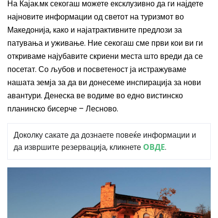
На Кајак.мк секогаш можете ексклузивно да ги најдете
најновите информации од светот на туризмот во
Македонија, како и најатрактивните предлози за
патувања и уживање. Ние секогаш сме први кои ви ги
откриваме најубавите скриени места што вреди да се
посетат. Со љубов и посветеност ја истражуваме
нашата земја за да ви донесеме инспирација за нови
авантури. Денеска ве водиме во едно вистинско
планинско бисерче – Лесново.
Доколку сакате да дознаете повеќе информации и
да извршите резервација, кликнете
ОВДЕ
.