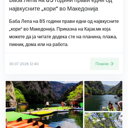
Баба Лепа на 85 години прави едни од
највкусните „кори“ во Македонија
Баба Лепа на 85 години прави едни од највкусните
„кори“ во Македонија. Приказна на Кајак.мк која
можете да ја читате додека сте на планина, плажа,
пикник, дома или на работа.
Повеќе
30.07.2026 12:40