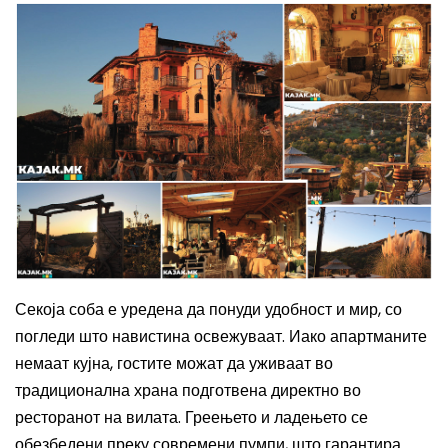
Секоја соба е уредена да понуди удобност и мир, со
погледи што навистина освежуваат. Иако апартманите
немаат кујна, гостите можат да уживаат во
традиционална храна подготвена директно во
ресторанот на вилата. Греењето и ладењето се
обезбедени преку современи пумпи, што гарантира