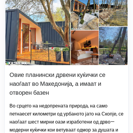
Овие планински дрвени куќички се
наоѓаат во Македонија, а имаат и
отворен базен
Во срцето на недопрената природа, на само
петнаесет километри од урбаното јато на Скопје, се
наоѓаат шест мирни оази изработени од дрво—
модерни куќички кои ветуваат одмор за душата и