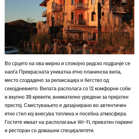
Во срцето на ова мирно и спокојно ридско подрачје се
наоѓа Прекрасната уникатна етно планинска вила,
место создадено за релаксација и бегство од
секојдневието. Вилата располага со 12 комфорни соби
и вкупно 39 кревети, внимателно уредени за пријатен
престој. Сместувањето е дизајнирано во автентичен
етно стил кој внесува топлина и посебна атмосфера.
Гостите имаат на располагање Wi-Fi, приватен паркинг
и ресторан со домашни специјалитети.