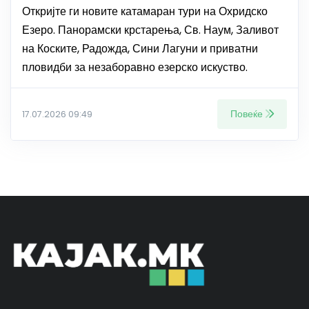
Откријте ги новите катамаран тури на Охридско
Езеро. Панорамски крстарења, Св. Наум, Заливот
на Коските, Радожда, Сини Лагуни и приватни
пловидби за незаборавно езерско искуство.
Повеќе
17.07.2026 09:49