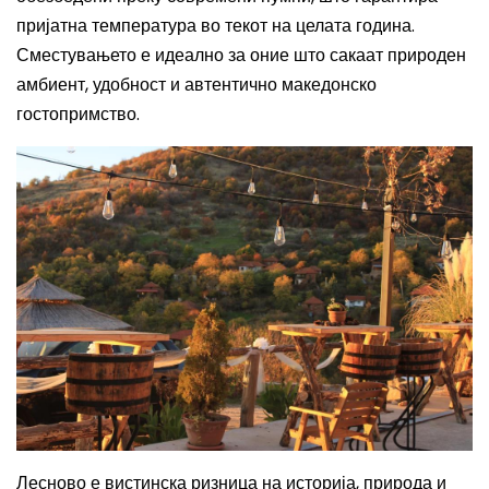
пријатна температура во текот на целата година.
Сместувањето е идеално за оние што сакаат природен
амбиент, удобност и автентично македонско
гостопримство.
Лесново е вистинска ризница на историја, природа и