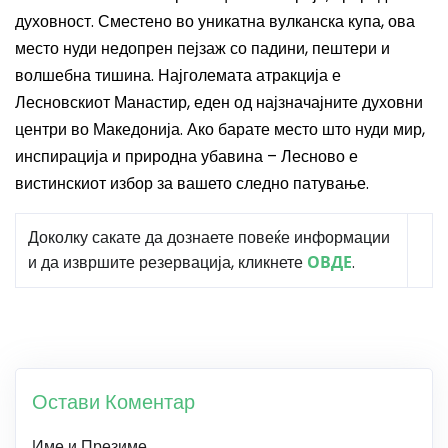
духовност. Сместено во уникатна вулканска купа, ова
место нуди недопрен пејзаж со падини, пештери и
волшебна тишина. Најголемата атракција е
Лесновскиот Манастир, еден од најзначајните духовни
центри во Македонија. Ако барате место што нуди мир,
инспирација и природна убавина – Лесново е
вистинскиот избор за вашето следно патување.
Доколку сакате да дознаете повеќе информации
и да извршите резервација, кликнете
ОВДЕ
.
Остави Коментар
Име и Презиме