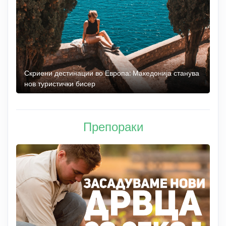
 до
Скриени дестинации во Европа: Македонија станува
О
нов туристички бисер
М
Препораки