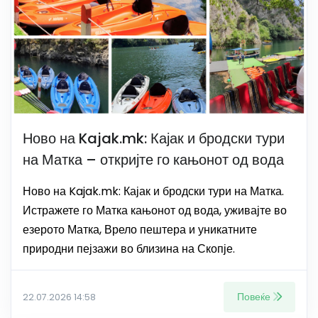
Ново на Kajak.mk: Кајак и бродски тури
на Матка – откријте го кањонот од вода
Ново на Kajak.mk: Кајак и бродски тури на Матка.
Истражете го Матка кањонот од вода, уживајте во
езерото Матка, Врело пештера и уникатните
природни пејзажи во близина на Скопје.
Повеќе
22.07.2026 14:58