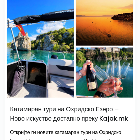
Катамаран тури на Охридско Езеро –
Ново искуство достапно преку Kajak.mk
Откријте ги новите катамаран тури на Охридско