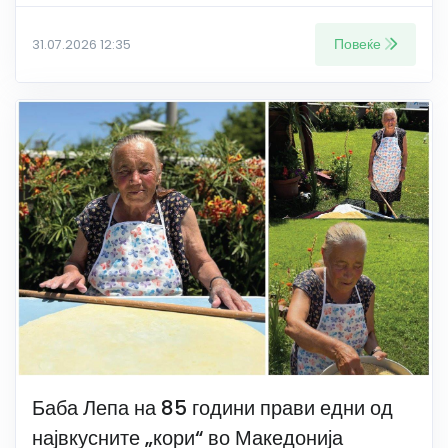
Повеќе
31.07.2026 12:35
Баба Лепа на 85 години прави едни од
највкусните „кори“ во Македонија