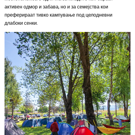
активен одмор и забава, но и за семејства кои
преферираат тивко кампување под целодневни
длабоки сенки
.