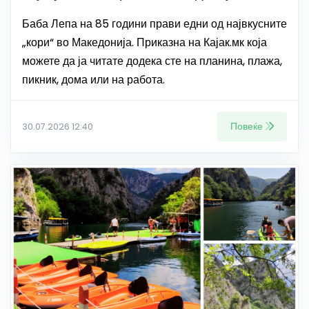
Баба Лепа на 85 години прави едни од највкусните
„кори“ во Македонија. Приказна на Кајак.мк која
можете да ја читате додека сте на планина, плажа,
пикник, дома или на работа.
Повеќе
30.07.2026 12:40