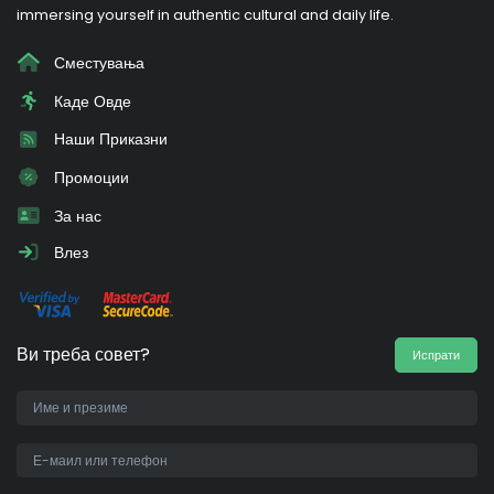
immersing yourself in authentic cultural and daily life.
Сместувања
Каде Овде
Наши Приказни
Промоции
За нас
Влез
Ви треба совет?
Испрати