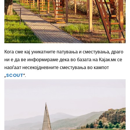
Кога сме кај уникатните патувања и сместувања, драго
ни е да ве информираме дека во базата на Кајак.мк се
наоѓаат несекојдневните сместувања во кампот
„
SCOUT
“.