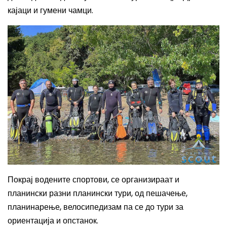
кајаци и гумени чамци.
Покрај водените спортови, се организираат и
планински разни планински тури, од пешачење,
планинарење, велосипедизам па се до тури за
ориентација и опстанок.