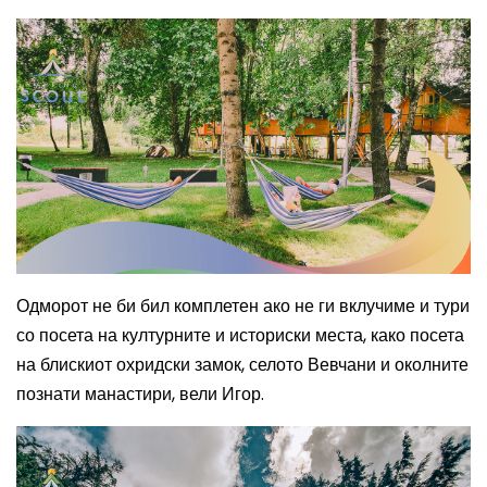
Одморот не би бил комплетен ако не ги вклучиме и тури
со посета на културните и историски места, како посета
на блискиот охридски замок, селото Вевчани и околните
познати манастири, вели Игор.