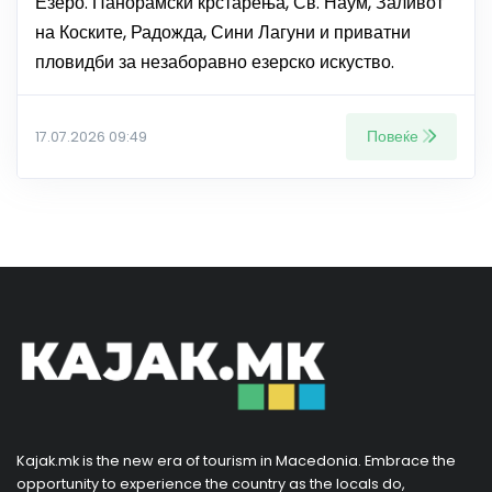
Езеро. Панорамски крстарења, Св. Наум, Заливот
на Коските, Радожда, Сини Лагуни и приватни
пловидби за незаборавно езерско искуство.
Повеќе
17.07.2026 09:49
Kajak.mk is the new era of tourism in Macedonia. Embrace the
opportunity to experience the country as the locals do,