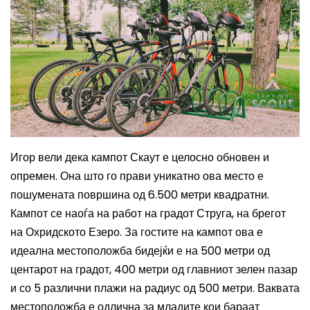
Игор вели дека кампот Скаут е целосно обновен и
опремен. Она што го прави уникатно ова место е
пошумената површина од 6.500 метри квадратни.
Кампот се наоѓа на работ на градот Струга, на брегот
на Охридското Езеро. За гостите на кампот ова е
идеална местоположба бидејќи е на
500 метри од
центарот на градот, 400 метри од главниот зелен пазар
и со 5 различни плажи на радиус од 500 метри. Ваквата
местоположба е одлична за младите кои бараат