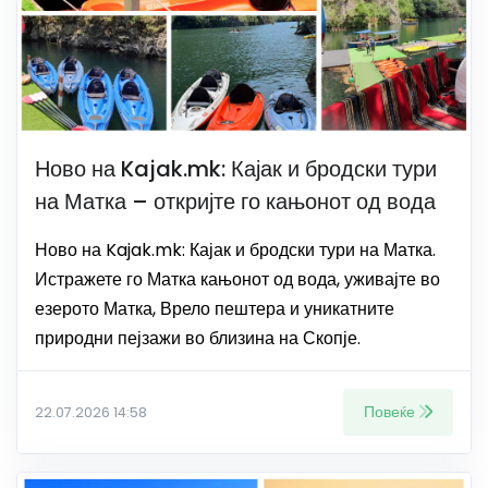
Ново на Kajak.mk: Кајак и бродски тури
на Матка – откријте го кањонот од вода
Ново на Kajak.mk: Кајак и бродски тури на Матка.
Истражете го Матка кањонот од вода, уживајте во
езерото Матка, Врело пештера и уникатните
природни пејзажи во близина на Скопје.
Повеќе
22.07.2026 14:58