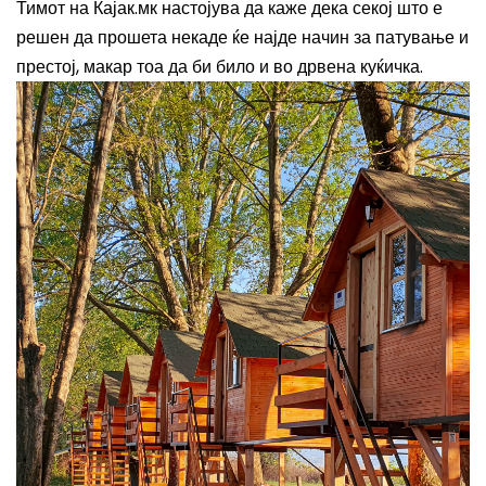
Тимот на Кајак.мк настојува да каже дека секој што е
решен да прошета некаде ќе најде начин за патување и
престој, макар тоа да би било и во дрвена куќичка.