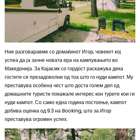
Ние разговаравме со домаќинот Игор, човекот кој
успеа да ја зачне новата ера на кампувањето во
Македонија. За Кајак.мк со гордост раскажува дека
гостите се презадоволни од тоа што го нуди кампот. Му
преставува особена чест што доста голем дел од
домашните туристи покажале интерес кон турите кои ги
нуди кампот. Со само една година постоење, кампот
добива оценка од 9.3 на
Booking,
што за Игор
преставува огромен успех.