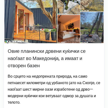
Овие планински дрвени куќички се
наоѓаат во Македонија, а имаат и
отворен базен
Во срцето на недопрената природа, на само
петнаесет километри од урбаното јато на Скопје, се
наоѓаат шест мирни оази изработени од дрво—
модерни куќички кои ветуваат одмор за душата и
телото.