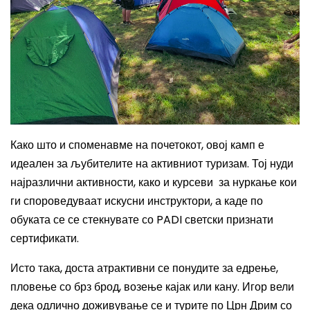
Како што и споменавме на почетокот, овој камп е
идеален за љубителите на активниот туризам
. Тој нуди
најразлични активности, како и курсеви за нуркање кои
ги спороведуваат искусни инструктори, а каде по
обуката се се стекнувате со PADI светски признати
сертификати.
Исто така, доста атрактивни се понудите за едрење,
пловење со брз брод, возење кајак или кану. Игор вели
дека одлично доживување се и турите по Црн Дрим со