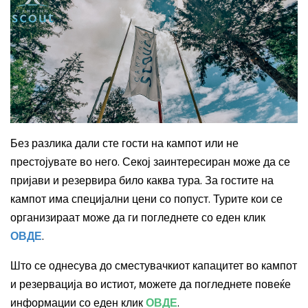
Без разлика дали сте гости на кампот или не
престојувате во него. Секој заинтересиран може да се
пријави и резервира било каква тура. За гостите на
кампот има специјални цени со попуст. Турите кои се
организираат може да ги погледнете со еден клик
ОВДЕ
.
Што се однесува до сместувачкиот капацитет во кампот
и резервација во истиот, можете да погледнете повеќе
информации со еден клик
ОВДЕ
.