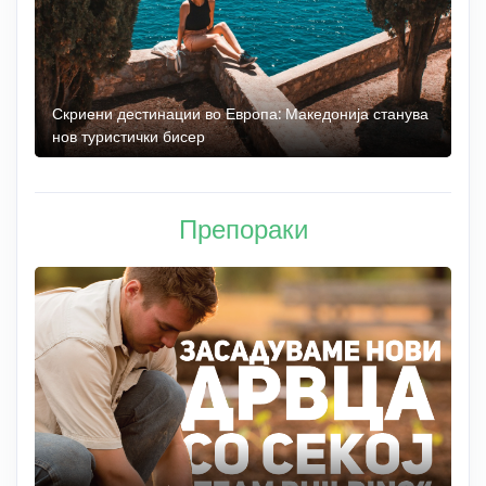
 до
Скриени дестинации во Европа: Македонија станува
О
нов туристички бисер
М
Препораки