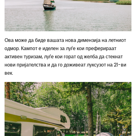
Ова може да биде вашата нова димензија на летниот
одмор. Кампот е иделен за луѓе кои преферираат
активен туризам, луѓе кои горат од желба да стекнат
нови пријателства и да го доживеат луксузот на 21-ви
век.