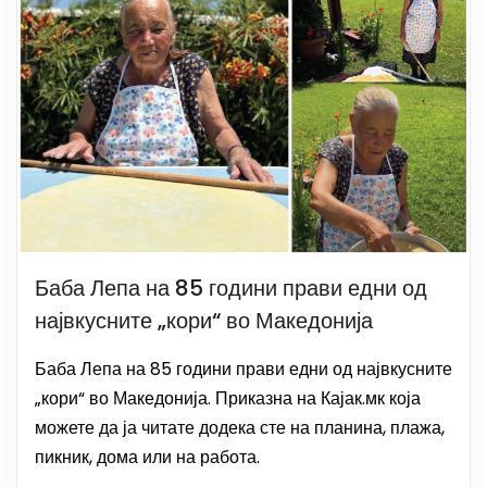
Баба Лепа на 85 години прави едни од
највкусните „кори“ во Македонија
Баба Лепа на 85 години прави едни од највкусните
„кори“ во Македонија. Приказна на Кајак.мк која
можете да ја читате додека сте на планина, плажа,
пикник, дома или на работа.