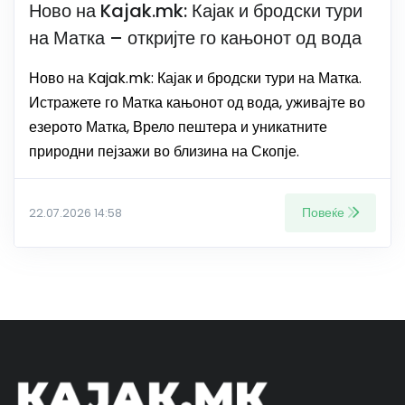
Ново на Kajak.mk: Кајак и бродски тури
на Матка – откријте го кањонот од вода
Ново на Kajak.mk: Кајак и бродски тури на Матка.
Истражете го Матка кањонот од вода, уживајте во
езерото Матка, Врело пештера и уникатните
природни пејзажи во близина на Скопје.
Повеќе
22.07.2026 14:58