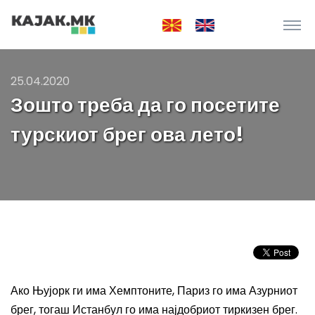
25.04.2020
Зошто треба да го посетите
турскиот брег ова лето!
Ако Њујорк ги има Хемптоните, Париз го има Азурниот
брег, тогаш Истанбул го има најдобриот тиркизен брег.