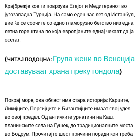
Крајбрежје кое ги поврзува Егејот и Медитеранот во
југозападна Турција. На само еден час лет од Истанбул.,
вие ќе се соочите со едно гламорузно бегство низ една
летна горештина по која европјаните еднај чекаат да ја
осетат.
Група жени во Венеција
(ЧИТАЈ ПОДОЦНА:
доставуваат храна преку гондола
)
Покрај море, ова област има стара историја: Карците,
Ликијците, Персијците и Бизантијците имаат свој удел
во овој предел.
Од античките урнатини на Каш,
планинските села на Гушек, до традиционалните места
во Бодрум.
Прочитајте шест причини поради кои треба