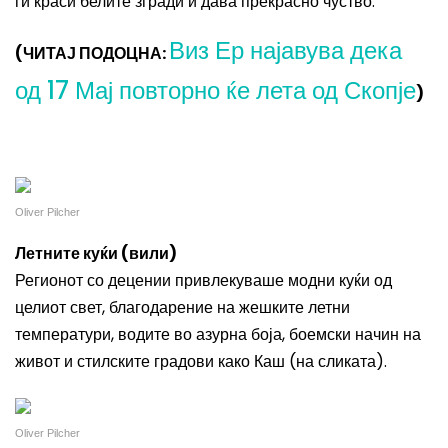
ги краси белите згради и дава прекрасно чуство.
Виз Ер најавува дека
(ЧИТАЈ ПОДОЦНА:
од 17 Мај повторно ќе лета од Скопје
)
Oliver Pilcher
Летните куќи (вили)
Регионот со децении привлекуваше модни куќи од
целиот свет, благодарение на жешките летни
температури, водите во азурна боја, боемски начин на
живот и стилските градови како Каш (на сликата).
Oliver Pilcher