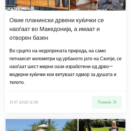
Овие планински дрвени куќички се
наоѓаат во Македонија, а имаат и
отворен базен
Во срцето на недопрената природа, на само
петнаесет километри од урбаното јато на Скопје, се
наоѓаат шест мирни оази изработени од дрво—
модерни куќички кои ветуваат одмор за душата и
телото.
Повеќе
31.07.2026 12:35