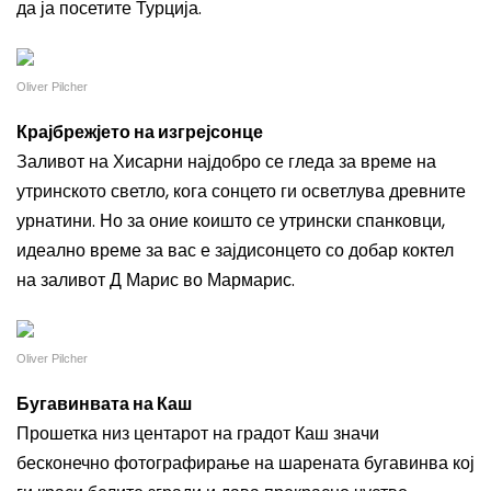
да ја посетите Турција.
Oliver Pilcher
Крајбрежјето на изгрејсонце
Заливот на Хисарни најдобро се гледа за време на
утринското светло, кога сонцето ги осветлува древните
урнатини. Но за оние коишто се утрински спанковци,
идеално време за вас е зајдисонцето со добар коктел
на заливот Д Марис во Мармарис.
Oliver Pilcher
Бугавинвата на Каш
Прошетка низ центарот на градот Каш значи
бесконечно фотографирање на шарената бугавинва кој