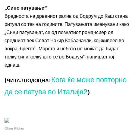
„Сино патување“
Вредноста на дрвениот залив од Бодрум до Каш стана
ритуал со тек на годините. Патувањата именувани како
„Сини патувања“, се од познатиот романсиер од
средниот век Севат Чакир Кабаачачли, кој живеел во
покрај брегот. „Морето и небото не можат да бидат
толку сини колку што се во Бодрум“, напишал тој
еднаш.
Кога ќе може повторно
(ЧИТАЈ ПОДОЦНА:
да се патува во Италија?
)
Oliver Pilcher