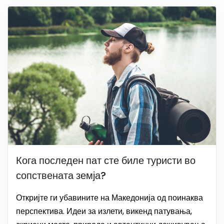
Кога последен пат сте биле туристи во
сопствената земја?
Откријте ги убавините на Македонија од поинаква
перспектива. Идеи за излети, викенд патувања,