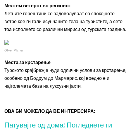
Мелтем ветерот во регионот
Летните горештини се задоволуваат со спокојното
ветре кое ги гали исунчаните тела на туристите, а сето
тоа исполнето со различни мириси од турската градина.
Oliver Pilcher
Места за крстарење
Турското крајбрежје нуди одлични услови за крстарење,
особено од Бодрум до Мармарис, кој воедно е и
најголемата база на луксузни јахти.
ОВА БИ МОЖЕЛО ДА ВЕ ИНТЕРЕСИРА:
Патувајте од дома: Погледнете ги