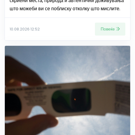
скриени места, природа и автентични доживувања
што можеби ви се поблиску отколку што мислите.
Повеќе
10.08.2026 12:52