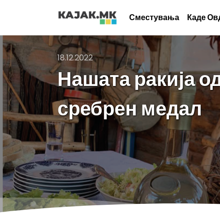
Сместувања
Каде Ов
18.12.2022
Нашата ракија о
сребрен медал