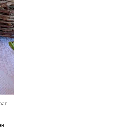
аат
ен