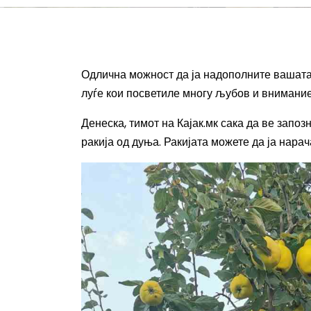
Одлична можност да ја надополните вашата 
луѓе кои посветиле многу љубов и внимание
Денеска, тимот на Кајак.мк сака да ве запо
ракија од дуња. Ракијата можете да ја нара