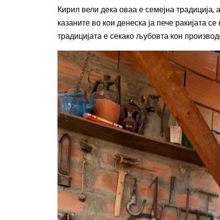
Кирил вели дека оваа е семејна традиција, 
казаните во кои денеска ја пече ракијата с
традицијата е секако љубовта кон производс