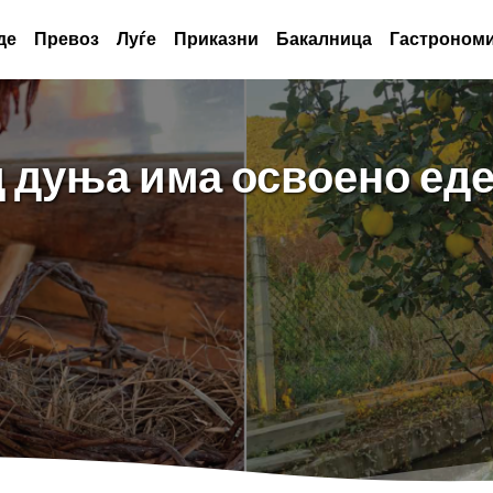
де
Превоз
Луѓе
Приказни
Бакалница
Гастрономи
д дуња има освоено еде