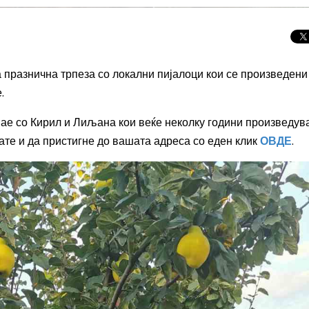
празнична трпеза со локални пијалоци кои се произведени
.
знае со Кирил и Лиљана кои веќе неколку години произведув
чате и да пристигне до вашата адреса со еден клик
ОВДЕ
.
Целосно затемну
Сонцето 2026: П
најголемиот небе
во Европа