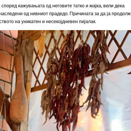
а според кажувањата од неговите татко и мајка, вели дека
е наследени од нивниот прадедо. Причината за да ја продолж
твото на уникатен и несекојдневен пијалак.