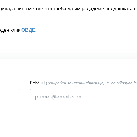
ина, а ние сме тие кои треба да им ја дадеме поддршката 
еден клик
ОВДЕ
.
E-Mail
(потребен за идентификација, не се објавува ја