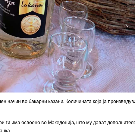
н начин во бакарни казани. Количината која ја произведув
кои ги има освоено во Македонија, што му дават дополнител
анка.