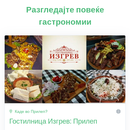
Разгледајте повеќе
гастрономии
Каде во Прилеп?
Гостилница Изгрев: Прилеп