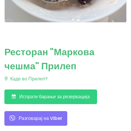
Ресторан "Маркова
чешма" Прилеп
Каде во Прилеп?
Испрати барање за резервација
Разговарај на Viber