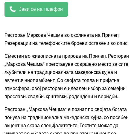
Јави се на телефон
Ресторан Маркова Чешма во околината на Прилеп.
Резервации на телефонските броеви оставени во опис
Сместен во живописната природа на Прилеп, Ресторан
„Маркова Чешма“ претставува совршено место за сите
љубители на традиционалната македонска кујна и
автентичниот амбиент. Со својата топла и пријатна
атмосфера, овој ресторан е идеален избор за семејни
прослави, свадби, крштевки, родендени и веридби.
Ресторан „Маркова Чешма“ е познат по својата богата
понуда на традиционална македонска кујна, со посебен
акцент на скара специјалитетите. Гостите можат да
уживаат во убавата скара во пријатен амбиент со