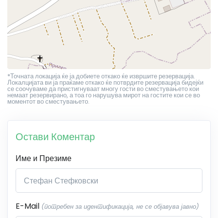
*Точната локација ќе ја добиете откако ќе извршите резервација.
Локалцијата ви ја праќаме откако ќе потврдите резервација бидејќи
се соочуваме да пристигнуваат многу гости во сместувањето кои
немаат резервирано, а тоа го нарушува мирот на гостите кои се во
моментот во сместувањето.
Остави Коментар
Име и Презиме
E-Mail
(потребен за идентификација, не се објавува јавно)