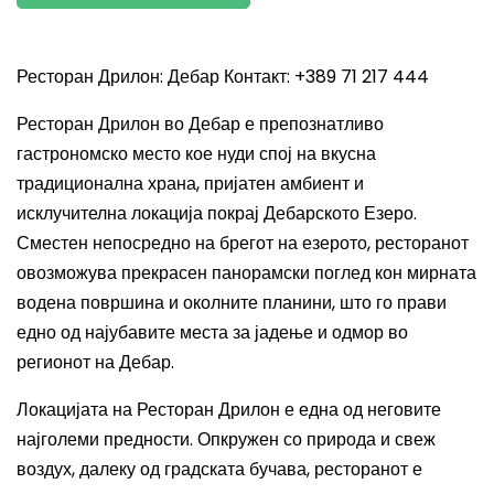
Ресторан Дрилон: Дебар Контакт: +389 71 217 444
Ресторан Дрилон во Дебар е препознатливо
гастрономско место кое нуди спој на вкусна
традиционална храна, пријатен амбиент и
исклучителна локација покрај Дебарското Езеро.
Сместен непосредно на брегот на езерото, ресторанот
овозможува прекрасен панорамски поглед кон мирната
водена површина и околните планини, што го прави
едно од најубавите места за јадење и одмор во
регионот на Дебар.
Локацијата на Ресторан Дрилон е една од неговите
најголеми предности. Опкружен со природа и свеж
воздух, далеку од градската бучава, ресторанот е