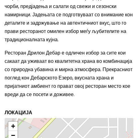
чорби, предјадења и салати од свежи и сезонски
намирници. Јадењата се подготвуваат со внимание кон
деталите и задржување на автентичниот вкус, што го
прави ресторанот омилен избор меѓу љубителите на
традиционалната кујна.
Ресторан Дрилон Дебар е одличен избор за сите кои
сакаат да уживаат во квалитетна храна во комбинација
со природна убавина и мирна атмосфера. Прекрасниот
поглед кон Дебарското Езеро, вкусната храна и
пријатниот амбиент го прават овој ресторан место кое
вреди да се посети и доживее.
ЛОКАЦИЈА
+
−