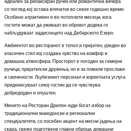
идеален за релаксиран ручек или романтична вечера
со поглед кој остава впечаток во секое годишно време.
Особено атрактивен е во потоплите месеци, кога
гостите можат да уживаат во оброкот додека го
набљудуваат зајдисонцето над Дебарското Езеро.
Амбиентот во ресторанот е топол и пријатен, уреден во
класичен стил кој создава чувство на комфор и
домашна атмосфера. Просторот е погоден за семејни
ручеци, пријателски дружења, но и за помали прослави
и свечености. Љубезниот персонал и коректната услуга
придонесуваат секој гостин да се чувствува
добредојден и опуштен.
Менито на Ресторан Дрилон нуди богат избор на
традиционални македонски и регионални
специјалитети, со посебен акцент на месни јадења на
скара, свежо подготвени главни оброци, домашни