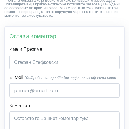
*Точната локација ќе ја добиете откако ќе извршите резервација.
Локалцијата ви ја праќаме откако ќе потврдите резервација бидејќи
се соочуваме да пристигнуваат многу гости во сместувањето кои
немаат резервирано, а тоа го нарушува мирот на гостите кои се во
моментот во сместувањето.
Остави Коментар
Име и Презиме
E-Mail
(потребен за идентификација, не се објавува јавно)
Коментар