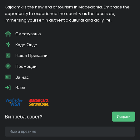
Kajak.mk is the new era of tourism in Macedonia. Embrace the
opportunity to experience the country as the locals do,
immersing yourself in authentic cultural and daily life.
Сместувања
Каде Овде
Наши Приказни
Промоции
За нас
Влез
Ви треба совет?
Испрати