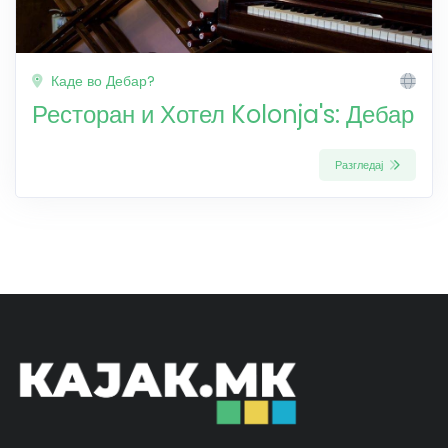
Каде во Дебар?
Ресторан и Хотел Kolonja's: Дебар
Разгледај