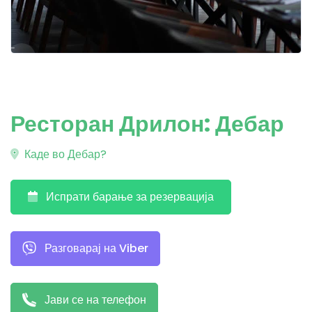
Ресторан Дрилон: Дебар
Каде во Дебар?
Испрати барање за резервација
Разговарај на Viber
Јави се на телефон