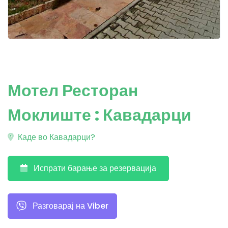
Мотел Ресторан
Моклиште : Кавадарци
Каде во Кавадарци?
Испрати барање за резервација
Разговарај на Viber