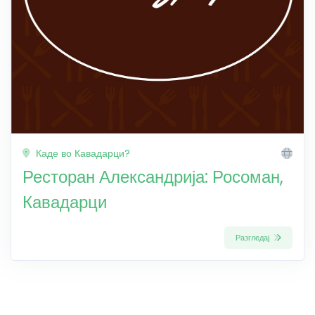
Каде во Кавадарци?
Ресторан Александрија: Росоман,
Кавадарци
Разгледај