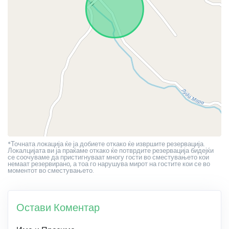
*Точната локација ќе ја добиете откако ќе извршите резервација.
Локалцијата ви ја праќаме откако ќе потврдите резервација бидејќи
се соочуваме да пристигнуваат многу гости во сместувањето кои
немаат резервирано, а тоа го нарушува мирот на гостите кои се во
моментот во сместувањето.
Остави Коментар