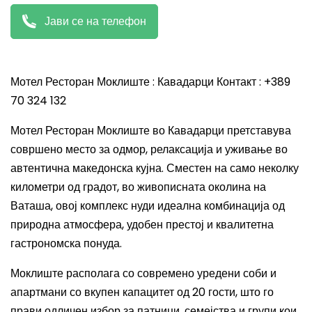
Јави се на телефон
Мотел Ресторан Моклиште : Кавадарци Контакт : +389
70 324 132
Мотел Ресторан Моклиште во Кавадарци претставува
совршено место за одмор, релаксација и уживање во
автентична македонска кујна. Сместен на само неколку
километри од градот, во живописната околина на
Ваташа, овој комплекс нуди идеална комбинација од
природна атмосфера, удобен престој и квалитетна
гастрономска понуда.
Моклиште располага со современо уредени соби и
апартмани со вкупен капацитет од 20 гости, што го
прави одличен избор за патници, семејства и групи кои