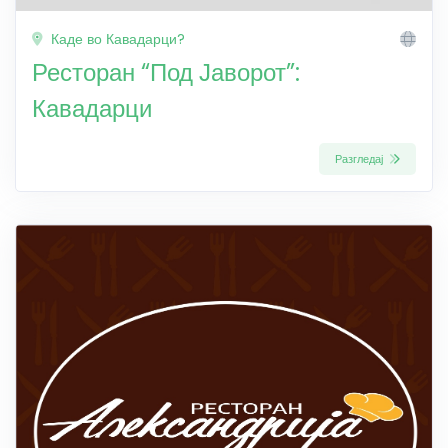
Каде во Кавадарци?
Ресторан “Под Јаворот”:
Кавадарци
Разгледај