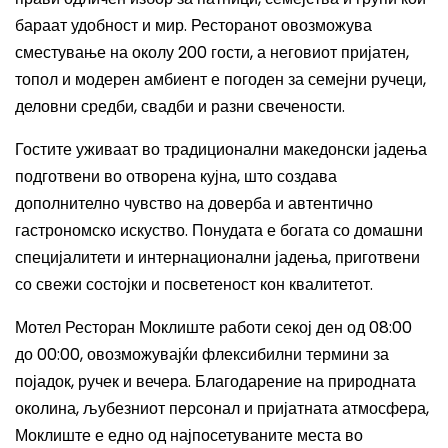
бараат удобност и мир. Ресторанот овозможува
сместување на околу 200 гости, а неговиот пријатен,
топол и модерен амбиент е погоден за семејни ручеци,
деловни средби, свадби и разни свечености.
Гостите уживаат во традиционални македонски јадења
подготвени во отворена кујна, што создава
дополнително чувство на доверба и автентично
гастрономско искуство. Понудата е богата со домашни
специјалитети и интернационални јадења, приготвени
со свежи состојки и посветеност кон квалитетот.
Мотел Ресторан Моклиште работи секој ден од 08:00
до 00:00, овозможувајќи флексибилни термини за
појадок, ручек и вечера. Благодарение на природната
околина, љубезниот персонал и пријатната атмосфера,
Моклиште е едно од најпосетуваните места во