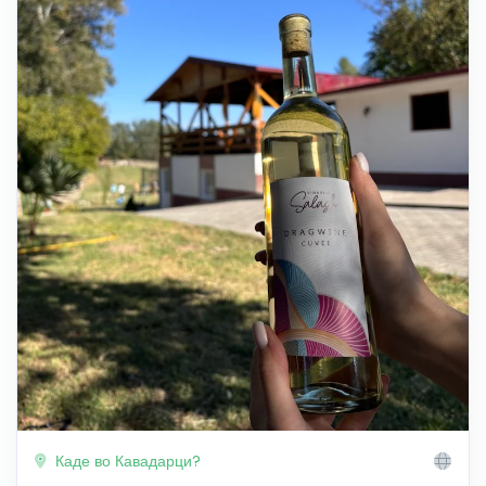
Каде во Кавадарци?