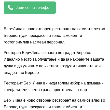
Јави се на телефон
Бер-Лина е ново отворен ресторант на самиот влез во
Берово, нуди прекрасен и топол амбиент и
гостопримлив насмеан персонал.
Ресторан Бер-Лина
се наоѓа во градот Берово.
Идеално место за опуштање и
да ја нахраните вашата
душа и да уживате во чистиот воздух и тишината кои
владеат во Берово.
Ресторант Бер-Лина ви нуди голем избор на домашни
спецјалитети свежа храна приготвена на жар.
Бер-Лина е ново отворен ресторант на самиот влез во
Берово, нуди прекрасен и топол амбиент и