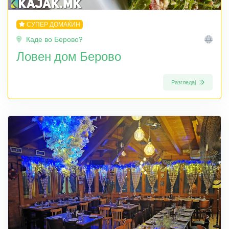
СУПЕР ДОМАЌИН
Каде во Берово?
Ловен дом Берово
Разгледај