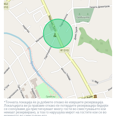
*Точната локација ќе ја добиете откако ќе извршите резервација.
Локалцијата ви ја праќаме откако ќе потврдите резервација бидејќи
се соочуваме да пристигнуваат многу гости во сместувањето кои
немаат резервирано, а тоа го нарушува мирот на гостите кои се во
моментот во сместувањето.