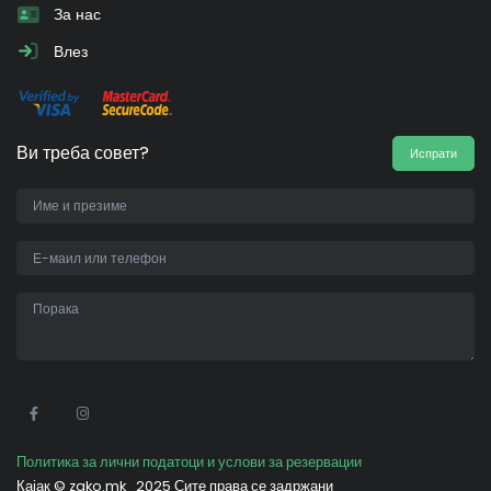
За нас
Влез
Ви треба совет?
Испрати
•
Политика за лични податоци и услови за резервации
Кајак ©
zako.mk
2025 Сите права се задржани