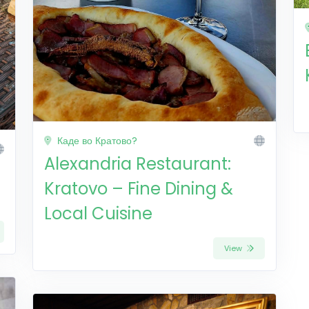
Каде во Кратово?
Alexandria Restaurant:
Kratovo – Fine Dining &
Local Cuisine
View