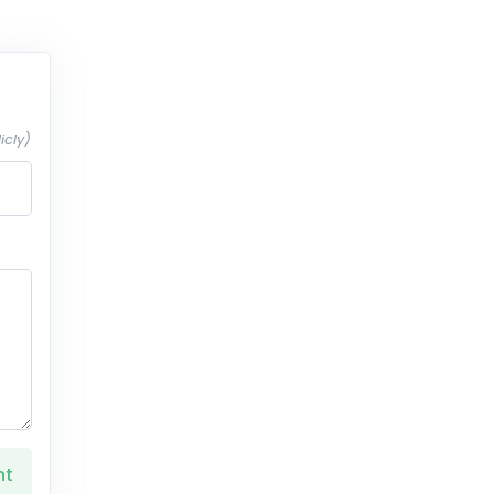
icly)
nt