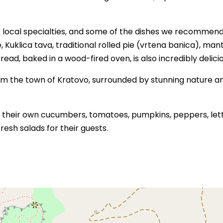
 of local specialties, and some of the dishes we recommen
, Kuklica tava, traditional rolled pie (vrtena banica), mant
d, baked in a wood-fired oven, is also incredibly delicio
rom the town of Kratovo, surrounded by stunning nature a
w their own cucumbers, tomatoes, pumpkins, peppers, let
esh salads for their guests.