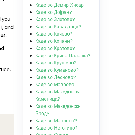
Каде во Демир Хисар
Каде во Дојран?
d you
Каде во Злетово?
Каде во Кавадарци?
ii, and
Каде во Кичево?
us.
Каде во Кочани?
nd
Каде во Кратово?
Каде во Крива Паланка?
Каде во Крушево?
tuce,
Каде во Куманово?
Каде во Лесново?
Каде во Маврово
Каде во Македонска
Каменица?
Каде во Македонски
Брод?
Каде во Мариово?
Каде во Неготино?