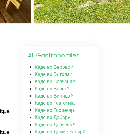
All Gastronomies
Каде во Берово?
Каде во Битола?
Каде во Вевчани?
Каде во Велес?
Каде во Виница?
Каде во Гевгелија
Каде во Гостивар?
nique
Каде во Дебар?
Каде во Делчево?
Каде во Демир Капија?
nique