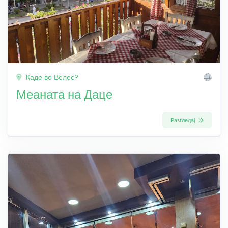
Каде во Велес?
Меаната на Даце
Разгледај