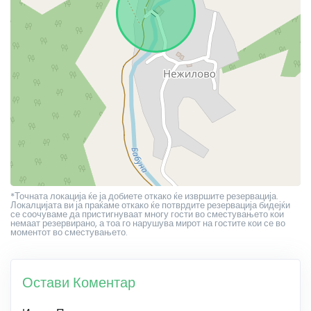
*Точната локација ќе ја добиете откако ќе извршите резервација.
Локалцијата ви ја праќаме откако ќе потврдите резервација бидејќи
се соочуваме да пристигнуваат многу гости во сместувањето кои
немаат резервирано, а тоа го нарушува мирот на гостите кои се во
моментот во сместувањето.
Остави Коментар