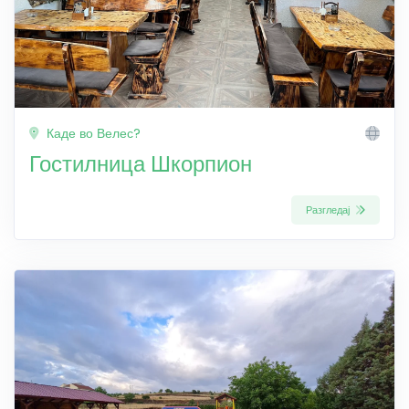
Каде во Велес?
Гостилница Шкорпион
Разгледај