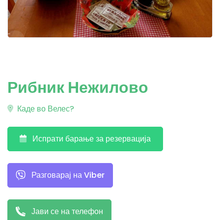
Рибник Нежилово
Каде во Велес?
Испрати барање за резервација
Разговарај на Viber
Јави се на телефон