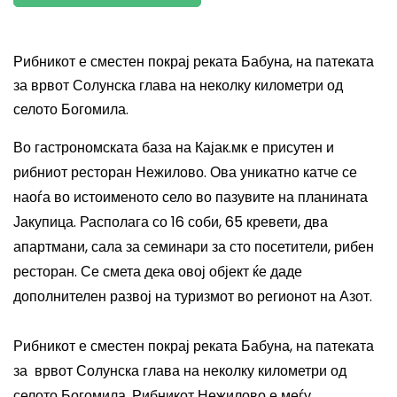
Рибникот е сместен покрај реката Бабуна, на патеката
за врвот Солунска глава на неколку километри од
селото Богомила.
Во гастрономската база на Кајак.мк е присутен и
рибниот ресторан Нежилово. Ова уникатно катче се
наоѓа во истоименото село во пазувите на
планината
Јакупица. Располага со 16 соби, 65 кревети, два
апартмани, сала за семинари за сто посетители, рибен
ресторан. Се смета дека овој објект ќе даде
дополнителен развој на туризмот во регионот на Азот.
Рибникот е сместен покрај реката Бабуна, на патеката
за врвот Солунска глава на неколку километри од
селото Богомила. Рибникот Нежилово е меѓу