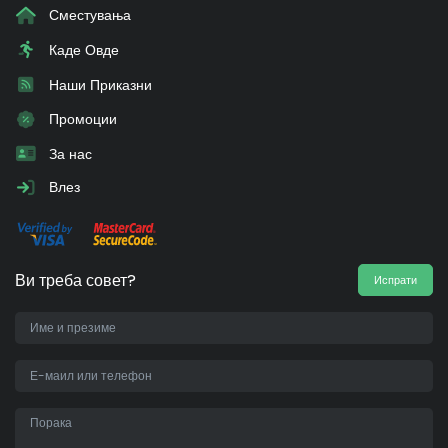
Сместувања
Каде Овде
Наши Приказни
Промоции
За нас
Влез
Ви треба совет?
Испрати