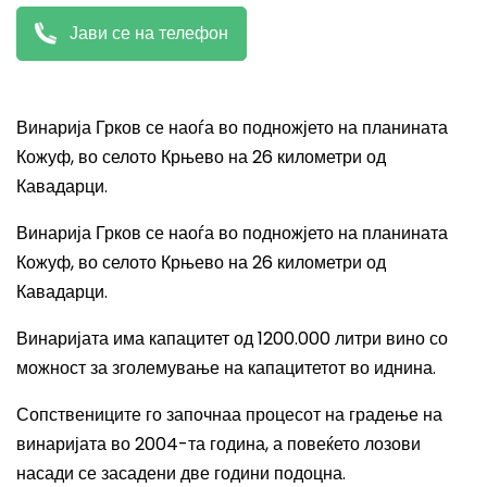
Јави се на телефон
Винарија Грков се наоѓа во подножјето на планината
Кожуф, во селото Крњево на 26 километри од
Кавадарци.
Винарија Грков се наоѓа во подножјето на планината
Кожуф, во селото Крњево на 26 километри од
Кавадарци.
Винаријата има капацитет од 1200.000 литри вино со
можност за зголемување на капацитетот во иднина.
Сопствениците го започнаа процесот на градење на
винаријата во 2004-та година, а повеќето лозови
насади се засадени две години подоцна.