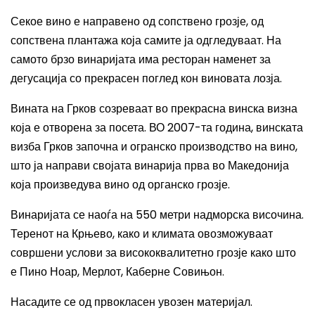
Секое вино е направено од сопствено грозје, од
сопствена плантажа која самите ја одгледуваат. На
самото брзо винаријата има ресторан наменет за
дегусација со прекрасен поглед кон виновата лозја.
Вината на Грков созреваат во прекрасна винска визна
која е отворена за посета. ВО 2007-та година, винската
визба Грков започна и огранско производство на вино,
што ја направи својата винарија прва во Македонија
која произведува вино од органско грозје.
Винаријата се наоѓа на 550 метри надморска височина.
Теренот на Крњево, како и климата овозможуваат
совршени услови за висококвалитетно грозје како што
е Пино Ноар, Мерлот, Каберне Совињон.
Насадите се од првокласен увозен материјал.