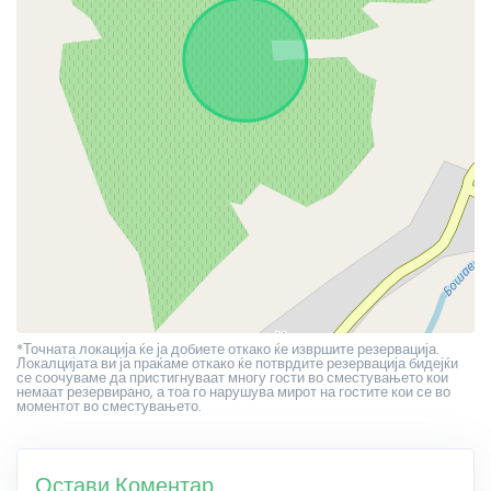
*Точната локација ќе ја добиете откако ќе извршите резервација.
Локалцијата ви ја праќаме откако ќе потврдите резервација бидејќи
се соочуваме да пристигнуваат многу гости во сместувањето кои
немаат резервирано, а тоа го нарушува мирот на гостите кои се во
моментот во сместувањето.
Остави Коментар