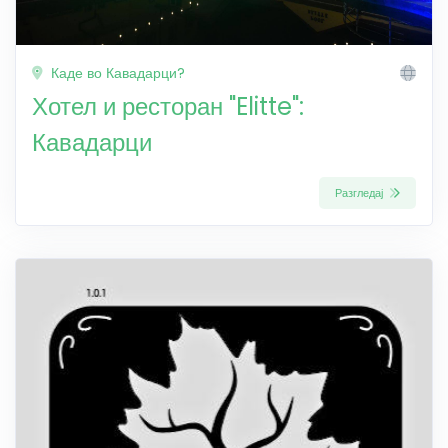
Каде во Кавадарци?
Хотел и ресторан "Elitte":
Кавадарци
Разгледај