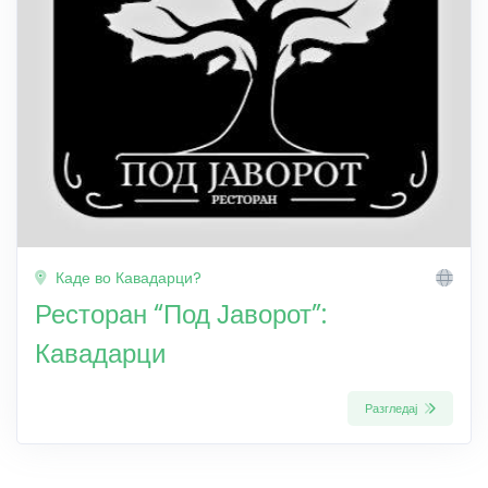
Каде во Кавадарци?
Ресторан “Под Јаворот”:
Кавадарци
Разгледај