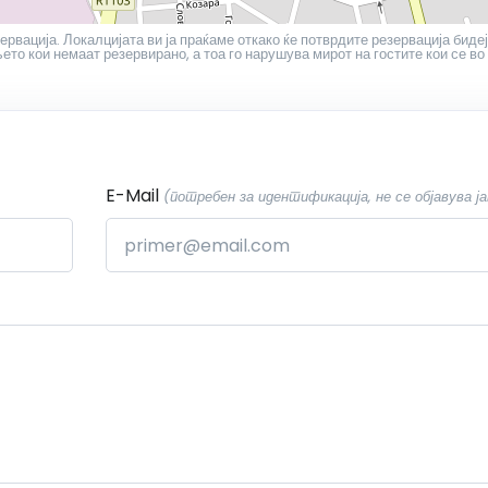
ервација. Локалцијата ви ја праќаме откако ќе потврдите резервација бидеј
то кои немаат резервирано, а тоа го нарушува мирот на гостите кои се во
E-Mail
(потребен за идентификација, не се објавува ја