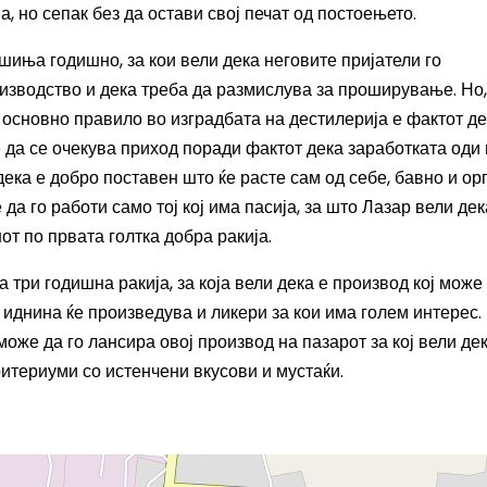
, но сепак без да остави свој печат од постоењето.
иња годишно, за кои вели дека неговите пријатели го
изводство и дека треба да размислува за проширување. Но,
основно правило во изградбата на дестилерија е фактот де
 да се очекува приход поради фактот дека заработката оди
дека е добро поставен што ќе расте сам од себе, бавно и орг
да го работи само тој кој има пасија, за што Лазар вели дек
от по првата голтка добра ракија.
три годишна ракија, за која вели дека е производ кој може
 иднина ќе произведува и ликери за кои има голем интерес.
може да го лансира овој производ на пазарот за кој вели дек
критериуми со истенчени вкусови и мустаќи.