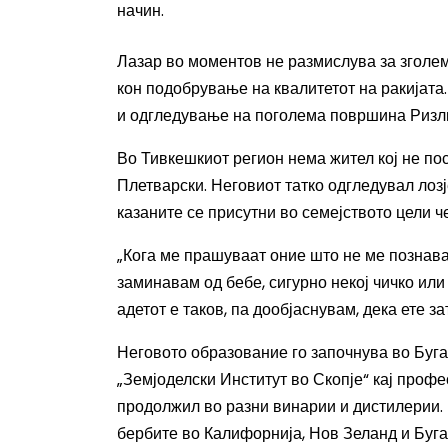
начин.
Лазар во моментов не размислува за зголем
кон подобрување на квалитетот на ракијата
и одгледување на поголема површина Ризли
Во Тивкешкиот регион нема жител кој не по
Плетварски. Неговиот татко одгледувал лозј
казаните се присутни во семејството цели ч
„
Кога ме прашуваат оние што не ме
по
зна
в
заминавам од
бебе, сигурно некој чичко или
адетот е таков, па дообјаснувам, дека ете з
Неговото образование го започнува во Бугар
„Земјоделски Институт во Скопје“ кај проф
продолжил во разни винарии и дистилерии. 
бербите во Калифорнија, Нов Зеланд и Буга