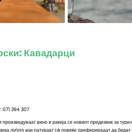
рски: Кавадарци
: 071 394 307
 произведуваат вино и ракија се новиот предизвик за тури
дека луѓето кои патуваат с
è
повеќе
преферирааат да бидат 