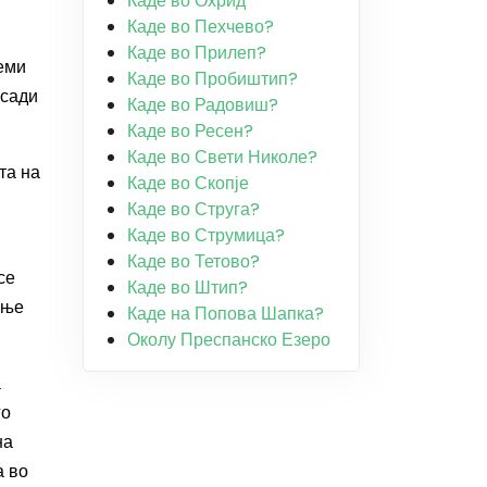
Каде во Охрид
Каде во Пехчево?
Каде во Прилеп?
реми
Каде во Пробиштип?
асади
Каде во Радовиш?
Каде во Ресен?
Каде во Свети Николе?
та на
Каде во Скопје
Каде во Струга?
Каде во Струмица?
Каде во Тетово?
се
Каде во Штип?
ење
Каде на Попова Шапка?
Околу Преспанско Езеро
а
го
на
а во