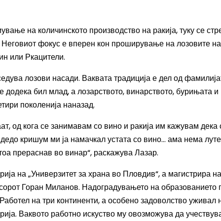
ување на количинското производство на ракија, туку се ст
. Неговиот фокус е вперен кон проширување на лозовите н
н или Ркацители.
седува лозови насади. Ваквата традиција е дел од фамилија
е додека бил млад, а лозарството, винарството, бурињата и
етири поколенија наназад.
аат
, од кога се занимавам со вино и ракија им кажувам дека
 дедо кришум ми ја намачкал устата со вино... ама нема лут
атоа
прераснав во
винар
“, раскажува Лазар.
ија на „Универзитет за храна во Пловдив“, а магистрира н
есорот Горан Миланов. Надоградувањето на образованието 
Работел на три континенти, а особено задоволство уживал 
рија. Ваквото работно искуство му овозможува да учествув