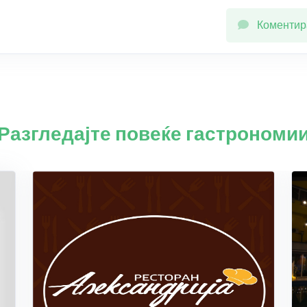
Коментир
Разгледајте повеќе гастрономи