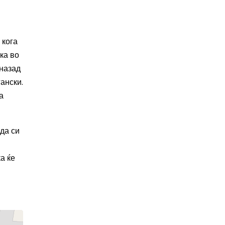
 кога
ка во
 назад
ански.
а
 да си
а ќе