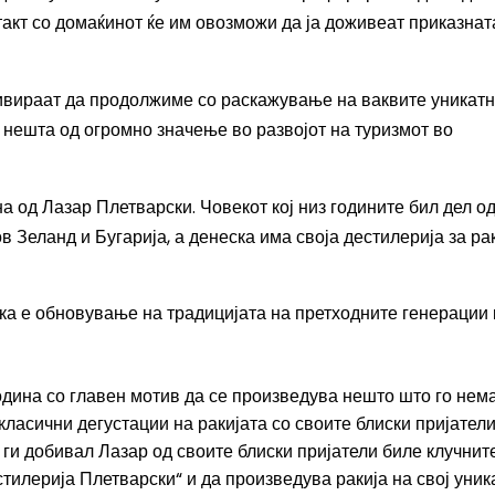
такт со
домаќинот ќе им овозможи да ја доживеат приказнат
ивираат
да продолжиме со раскажување на ваквите уникат
и нешта од огромно значење
во
развојот на туризмот во
на од
Лазар Плетварски
.
Ч
овекот кој
низ годините бил дел о
в Зеланд и Бугарија
, а денеска има своја
дестилерија за ра
ека е обновување на традицијата на претходните генерации 
одина со главен мотив да се произведува нешто што го нем
 класични дегустации на ракијата со своите блиски пријатели
 ги добивал Лазар од своите блиски пријатели биле клучнит
стилерија Плетварски“ и да произведува ракија на свој уник