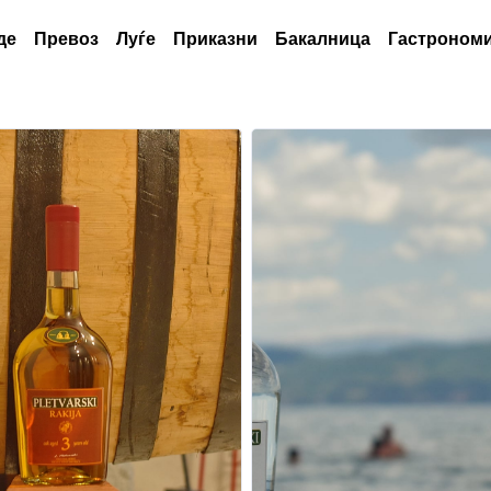
де
Превоз
Луѓе
Приказни
Бакалница
Гастрономи