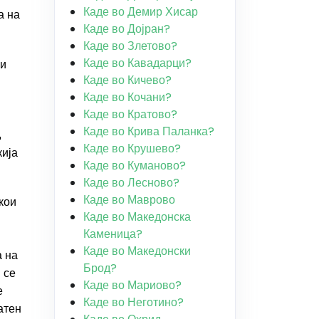
Каде во Демир Хисар
а на
Каде во Дојран?
Каде во Злетово?
Каде во Кавадарци?
ни
Каде во Кичево?
Каде во Кочани?
Каде во Кратово?
Каде во Крива Паланка?
д
Каде во Крушево?
кија
Каде во Куманово?
Каде во Лесново?
Каде во Маврово
кои
Каде во Македонска
Каменица?
Каде во Македонски
а на
Брод?
 се
Каде во Мариово?
е
Каде во Неготино?
атен