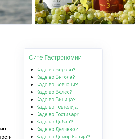
Сите Гастрономии
Каде во Берово?
Каде во Битола?
Каде во Вевчани?
Каде во Велес?
Каде во Виница?
Каде во Гевгелија
Каде во Гостивар?
Каде во Дебар?
змот
Каде во Делчево?
Каде во Демир Капија?
гости