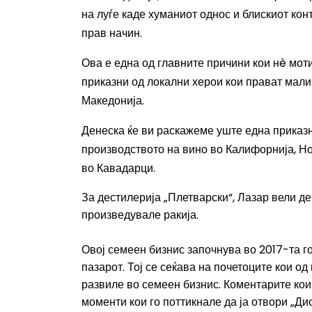
на луѓе каде
хуманиот однос и блискиот кон
прав начин.
Ова е една од главните причини кои
н
è
мот
приказни од локални херои кои прават мал
Македонија.
Денеска ќе в
и раскажеме уште една приказ
производството на вино
во Калифорнија, Но
во Кавадарци.
За д
естилерија „Плетварски“
, Лазар вели д
произведувале ракија.
Овој семеен бизнис започнува во 2017-та г
пазарот. Тој се сеќава на почетоците кои од
развиле во семеен бизнис. Коментарите кои
моменти кои го поттикнале да ја отвори „Ди