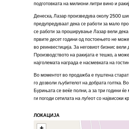
подготовката на милиони литри вино и ракија
Денеска, Лазар произведува околу 2500 шиш
предупредуваат дека се работи за мало про
се работи за проширување Лазар вели дека 
првите десет години од постоењето не може
во реинвестиција. За неговиот бизнис вели 
Производството на ракијата е тешко, а може 
најголемата награда е насмевката на гостин
Во моментот во продажба е пуштена старата 
го дозволи љубителот на добрата голтка. Во
Бурињата се веќе полни, а за три години ќе 
ги погоди сетилата на луѓеот со највисоки 
ЛОКАЦИЈА
+