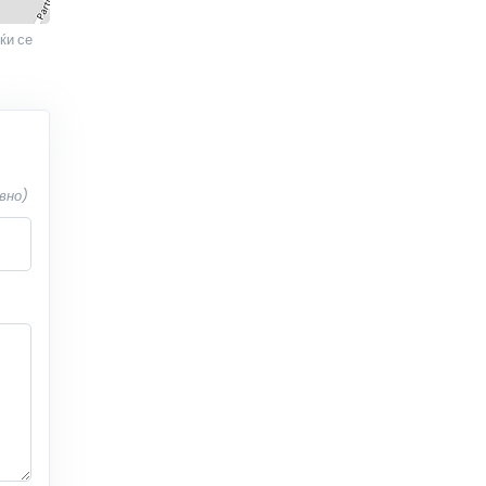
ќи се
вно)