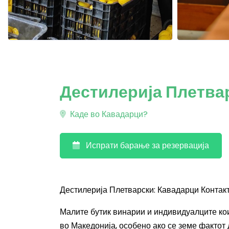
Дестилерија Плетва
Каде во Кавадарци?
Испрати барање за резервација
Дестилерија Плетварски: Кавадарци Контакт
Малите бутик винарии и индивидуалците кои
во Македонија, особено ако се земе фактот 