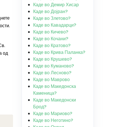
Каде во Демир Хисар
Каде во Дојран?
днете
Каде во Злетово?
Каде во Кавадарци?
ости.
Каде во Кичево?
Каде во Кочани?
Св.
Каде во Кратово?
Каде во Крива Паланка?
а од
Каде во Крушево?
Каде во Куманово?
Каде во Лесново?
Каде во Маврово
Каде во Македонска
Каменица?
Каде во Македонски
Брод?
Каде во Мариово?
Каде во Неготино?