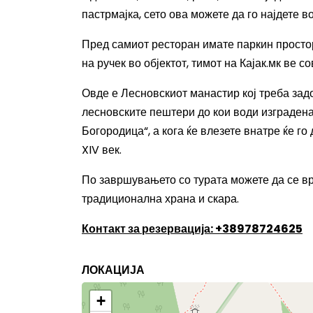
пастрмајка, сето ова можете да го најдете в
Пред самиот ресторан имате паркин простор
на ручек во објектот, тимот на Кајак.мк ве 
Овде е Лесновскиот манастир кој треба задо
лесновските пештери до кои води изградена
Богородица“, а кога ќе влезете внатре ќе г
XIV век
.
По завршувањето со турата можете да се вр
традиционална храна и скара.
Контакт за резервација: +38978724625
ЛОКАЦИЈА
+