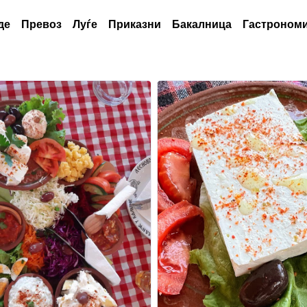
де
Превоз
Луѓе
Приказни
Бакалница
Гастрономи