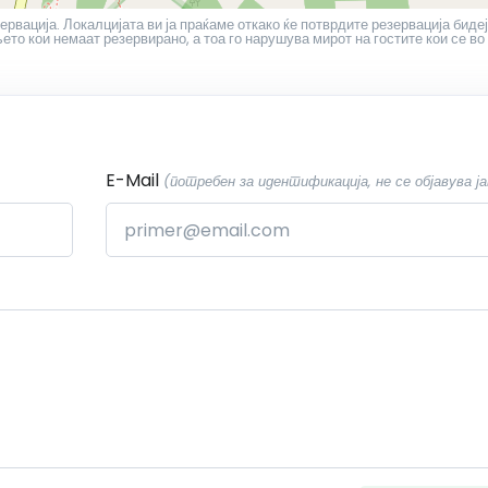
ервација. Локалцијата ви ја праќаме откако ќе потврдите резервација бидеј
то кои немаат резервирано, а тоа го нарушува мирот на гостите кои се во
E-Mail
(потребен за идентификација, не се објавува ја