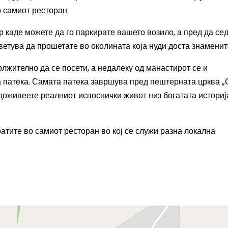
о самиот ресторан.
 каде можете да го паркирате вашето возило, а пред да се
советува да прошетате во околината која нуди доста знаменит
лжително да се посети, а недалеку од манастирот се и
 патека. Самата патека завршува пред пештерната црква „
о доживеете реалниот испоснички живот низ богатата историј
атите во самиот ресторан во кој се служи разна локална