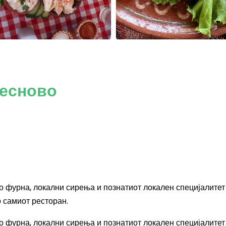
Лесново
во фурна, локални сирења и познатиот локален специјалитет
о самиот ресторан.
во фурна, локални сирења и познатиот локален специјалитет