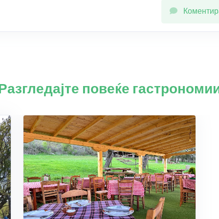
Коментир
Разгледајте повеќе гастрономи