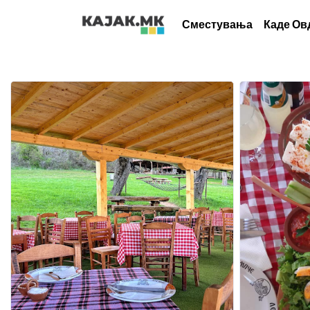
Сместувања
Каде Ов