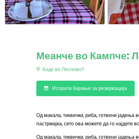
Меанче во Кампче: 
Каде во Лесново?
Испрати барање за резервација
Од макала, тиквички, риба, готвени јадења 
пастрмајка, сето ова можете да го најдете в
Од макала, тиквички, риба, готвени јадења 