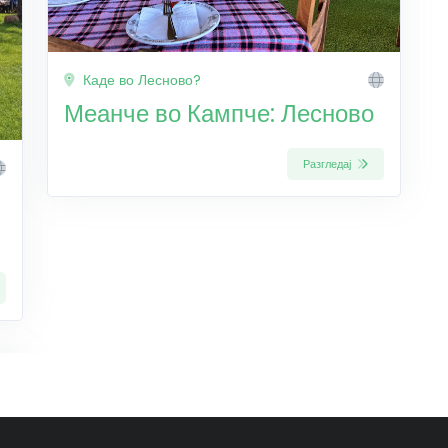
Каде во Лесново?
Меанче во Кампче: Лесново
Разгледај