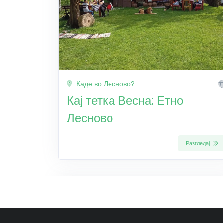
Каде во Лесново?
Кај тетка Весна: Етно
Лесново
Разгледај