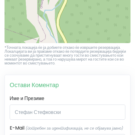
*Точната локација ќе ја добиете откако ќе извршите резервација.
Локалцијата ви ја праќаме откако ќе потврдите резервација бидејќи
се соочуваме да пристигнуваат многу гости во сместувањето кои
немаат резервирано, а тоа го нарушува мирот на гостите кои се во
моментот во сместувањето.
Остави Коментар
Име и Презиме
E-Mail
(потребен за идентификација, не се објавува јавно)