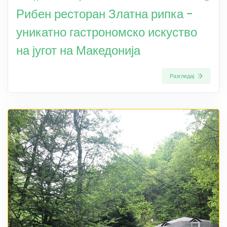
Рибен ресторан Златна рипка -
уникатно гастрономско искуство
на југот на Македонија
Разгледај