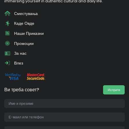
immersing yourself in authentic cultural and daily life.
Сместувања
Каде Овде
Наши Приказни
Промоции
За нас
Влез
Ви треба совет?
Испрати