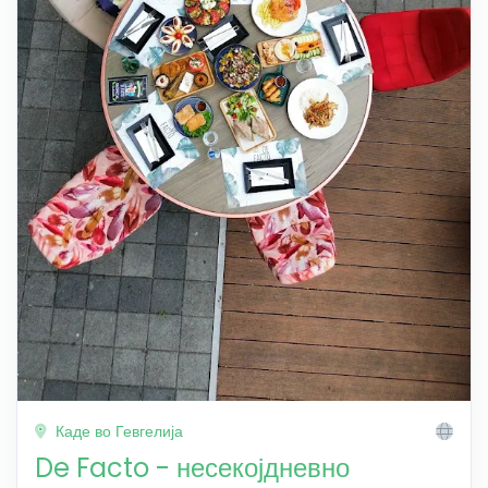
Каде во Гевгелија
De Facto - несекојдневно