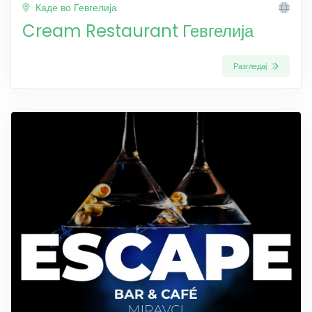
Каде во Гевгелија
Cream Restaurant Гевгелија
Разгледај