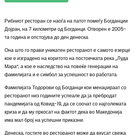
Рибниот ресторан се наоѓа на патот помеѓу Богданции
Дојран, на 7 километри од Богданци. Отворен е 2005-
та година и опстојува до ден денеска.
Она што го прави уникатен ресторанот е самото езерце
кое е изградено на коритото на постоечката река „Луда
Мара“, а кое е наследство на повеќе генерации на
фамилијата и е симбол за успешност во работата.
Фамилијата Тодорови од Богданци кои менаџираат со
ресторанот низ годините успеале да ја пребродат
пандемијата од Ковид-19, да се соочат со најголемата
криза и да му пркосат на фактот дека во Македонија
има мал број на успешни приказни.
Денеска, гостите во ресторанот може да вкусат свежа