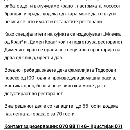
риба, овде ги вклучуваме крапот, пастрмката, лососот,
бранцин и орада, додека од скара може да се вкуси
речиси се што имаат и останатите ресторани.
Како специјалитети на кујната се издвојуваат „Млечка
од Крап“ и „Димен Крап“ кои ги подготвува ресторанот.
Димениот крап се прави во специјална просторија на
дрва од слица, брест и даб.
Воедно треба да знаете дека фамилијата Тодорови
повеќе од 100 години произведува домашна ракија,
мастика, црно, бело и розе вино кои може да се
дегустираат во ресторанот.
Внатрешниот дел е со капацитет до 55 гости, додека
пак летната тераса е за 70 гости.
Контакт за резервации:
070 88 11 46- Кристијан 071