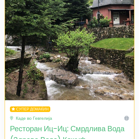
СУПЕР ДОМАЌИН
Каде во Гевгелија
Ресторан Иц-Иц: Смрдлива Вода