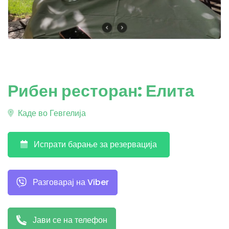
Рибен ресторан: Елита
Каде во Гевгелија
Испрати барање за резервација
Разговарај на Viber
Јави се на телефон