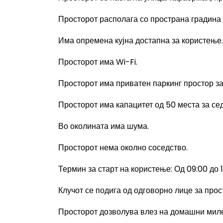
Просторот
располага со пространа градина 
Има опремена кујна достапна за користење.
Просторот
има
Wi-Fi.
Просторот
има приватен паркинг простор за
Просторот
има капацитет од 50 места за се
Во околината има шума.
Просторот
нема околно соседство.
Термин за старт на користење
:
Од 09
:00
до 
Клучот се подига од одговорно лице за прос
Просторот
дозволува влез на домашни мил