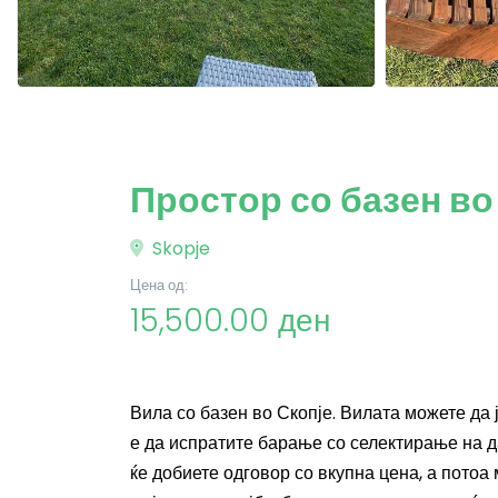
Простор со базен во
Skopje
Цена од:
15,500.00 ден
Вила со базен во Скопје. Вилата можете да
е да испратите барање со селектирање на да
ќе добиете одговор со вкупна цена, а потоа