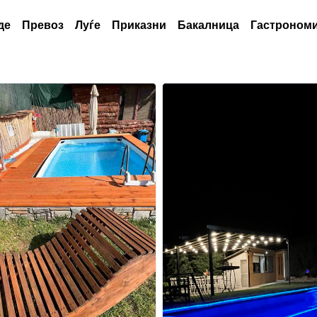
де
Превоз
Луѓе
Приказни
Бакалница
Гастрономи