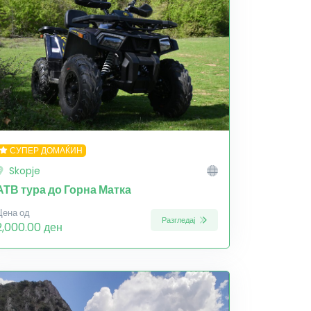
СУПЕР ДОМАЌИН
Skopje
АТВ тура до Горна Матка
Цена од
Разгледај
2,000.00 ден