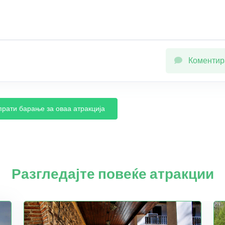
Коментир
прати барање за оваа атракција
Разгледајте повеќе атракции