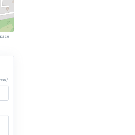
ќи се
вно)