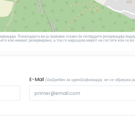
ервација. Локалцијата ви ја праќаме откако ќе потврдите резервација бидеј
то кои немаат резервирано, а тоа го нарушува мирот на гостите кои се во
E-Mail
(потребен за идентификација, не се објавува ја