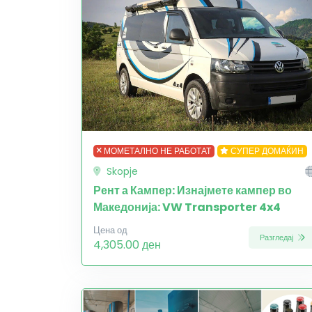
МОМЕТАЛНО НЕ РАБОТАТ
СУПЕР ДОМАЌИН
Skopje
Рент а Кампер: Изнајмете кампер во
Македонија: VW Transporter 4x4
Цена од
Разгледај
4,305.00 ден