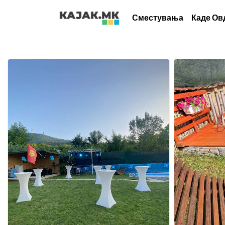
Сместувања
Каде Ов