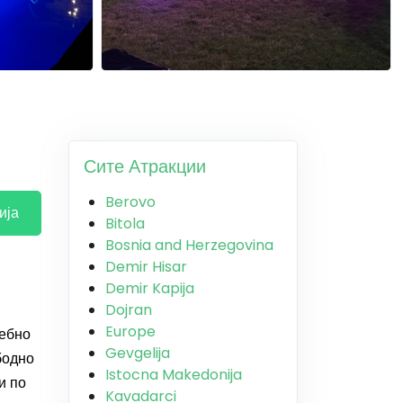
Сите Атракции
Berovo
ија
Bitola
Bosnia and Herzegovina
Demir Hisar
Demir Kapija
Dojran
Europe
ребно
Gevgelija
бодно
Istocna Makedonija
и по
Kavadarci