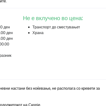
ите.
Не е вклучено во цена:
00 ден
Транспорт до сместувањет
.00 ден
Храна
.00 ден
00.00
разник
невни настани без ноќевање, не располага со кревети за
одолжетокот на Скопје.