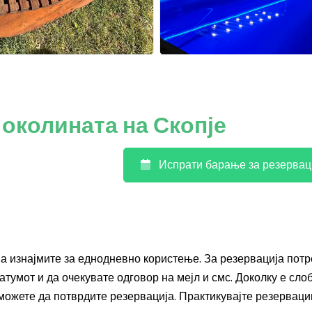
 околината на Скопје
Испрати барање за резервац
 ја изнајмите за еднодневно користење. За резервација пот
тумот и да очекувате одговор на мејл и смс. Доколку е сло
 можете да потврдите резервација. Практикувајте резерваци