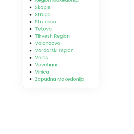
Region Makedonija
Skopje
Struga
Strumica
Tetovo
Tikvesh Region
Valandovo
Vardarski region
Veles
Vevchani
Vinica
Zapadna Makedonija