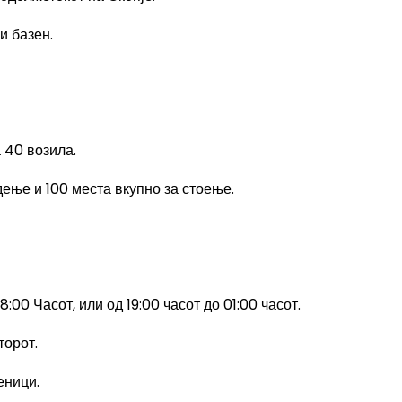
и базен.
 40 возила.
дење и 100 места вкупно за стоење.
18
:00
Часот, или од 19
:00
часот до 01
:00
часот.
торот.
еници.