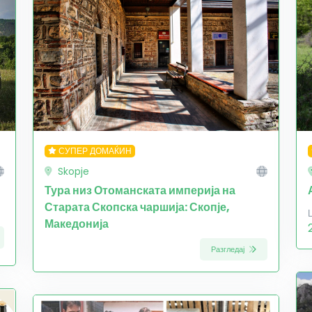
СУПЕР ДОМАЌИН
Skopje
Тура низ Отоманската империја на
Старата Скопска чаршија: Скопје,
Македонија
Разгледај