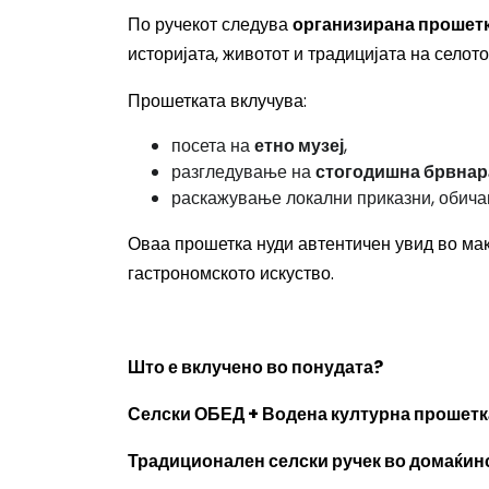
По ручекот следува
организирана прошетк
историјата, животот и традицијата на селот
Прошетката вклучува:
посета на
етно музеј
,
разгледување на
стогодишна брвнар
раскажување локални приказни, обичаи
Оваа прошетка нуди автентичен увид во ма
гастрономското искуство.
Што е вклучено во понудата?
Селски ОБЕД + Водена културна прошетк
Традиционален селски ручек во домаќин