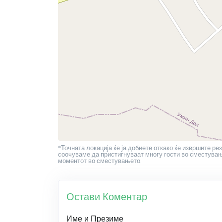
*Точната локација ќе ја добиете откако ќе извршите рез
соочуваме да пристигнуваат многу гости во сместување
моментот во сместувањето.
Остави Коментар
Име и Презиме