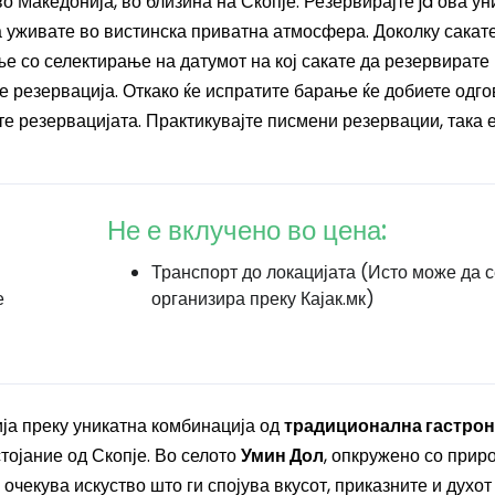
о Македонија, во близина на Скопје. Резервирајте ja ова ун
а уживате во вистинска приватна атмосфера. Доколку сакат
е со селектирање на датумот на кој сакате да резервирате
е резервација. Откако ќе испратите барање ќе добиете одго
ите резервацијата. Практикувајте писмени резервации, така 
Не е вклучено во цена:
Транспорт до локацијата (Исто може да с
е
организира преку Кајак.мк)
ја преку уникатна комбинација од
традиционална гастрон
стојание од Скопје. Во селото
Умин Дол
, опкружено со приро
очекува искуство што ги спојува вкусот, приказните и духот