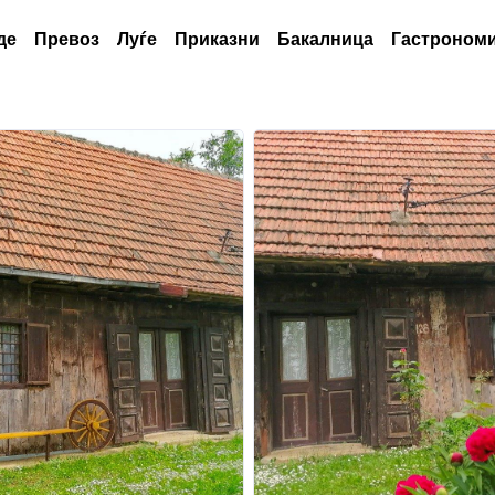
де
Превоз
Луѓе
Приказни
Бакалница
Гастрономи