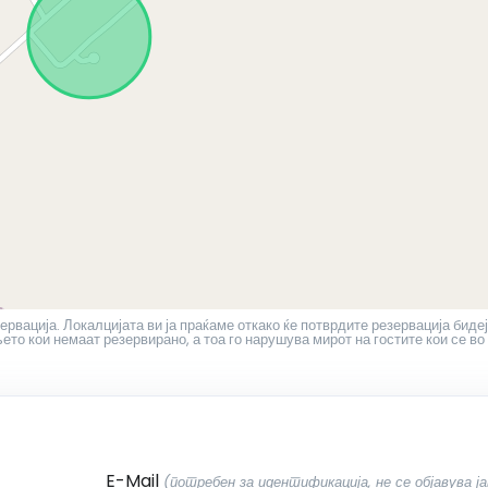
ервација. Локалцијата ви ја праќаме откако ќе потврдите резервација бидеј
то кои немаат резервирано, а тоа го нарушува мирот на гостите кои се во
E-Mail
(потребен за идентификација, не се објавува ја