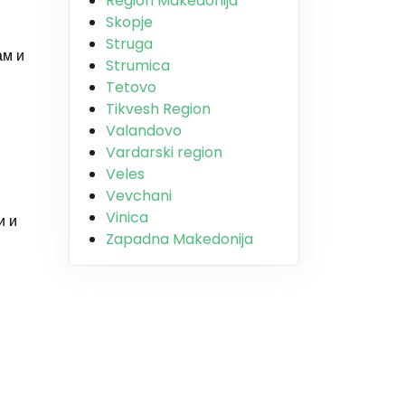
Region Makedonija
Skopje
Struga
ам и
Strumica
Tetovo
Tikvesh Region
Valandovo
Vardarski region
Veles
Vevchani
Vinica
и и
Zapadna Makedonija