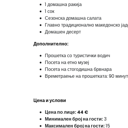
1 домашна ракија
1 сок
Сезонска домашна салата
Главно традиционално македонско јад
Домашен десерт
Дополнително:
Прошетка со туристички водич
Посета на етно музеј
Посета на стогодишна брвнара
Времетраење на прошетката: 90 мину
Цена и услови
Цена по лице:
44 €
Минимален број на гости:
3
Максимален број на гости:
15