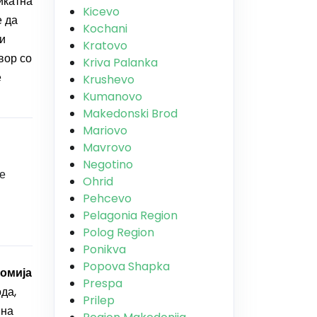
икатна
Kicevo
е да
Kochani
 и
Kratovo
вор со
Kriva Palanka
е
Krushevo
Kumanovo
Makedonski Brod
Mariovo
Mavrovo
Negotino
е
Ohrid
Pehcevo
Pelagonia Region
Polog Region
Ponikva
Popova Shapka
омија
Prespa
да,
Prilep
 на