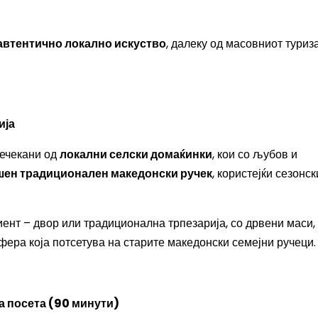
автентично локално искуство
, далеку од масовниот туриз
ија
речекани од
локални селски домаќинки
, кои со љубов и
ен традиционален македонски ручек
, користејќи сезонск
иент – двор или традиционална трпезарија, со дрвени маси,
ера која потсетува на старите македонски семејни ручеци.
а посета (90 минути)