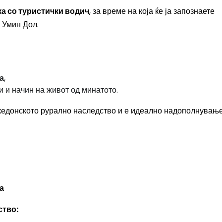
а со туристички водич
, за време на која ќе ја запознаете
о Умин Дол.
а
,
 и начин на живот од минатото.
кедонското рурално наследство и е идеално надополнувањ
а
ство: