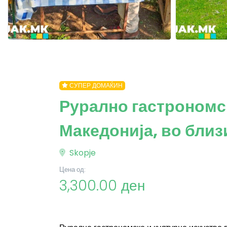
СУПЕР ДОМАЌИН
Рурално гастрономск
Македонија, во близ
Skopje
Цена од:
3,300.00 ден