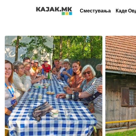
Сместувања
Каде Ов