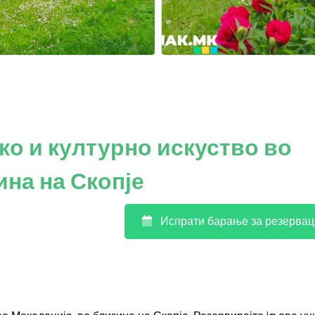
о и културно искуство во
ина на Скопје
Испрати барање за резервац