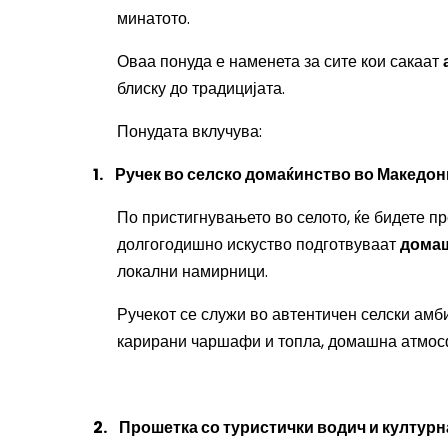
минатото.
Оваа понуда е наменета за сите кои сакаат
блиску до традицијата.
Понудата вклучува
:
1.
Ручек во селско домаќинство во Македон
По пристигнувањето во селото, ќе бидете п
долгогодишно искуство подготвуваат
домаш
локални намирници.
Ручекот се служи во автентичен селски амб
карирани чаршафи и топла, домашна атмосф
2.
Прошетка со туристички водич и културн