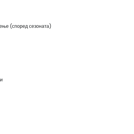
ење (според сезоната)
ти