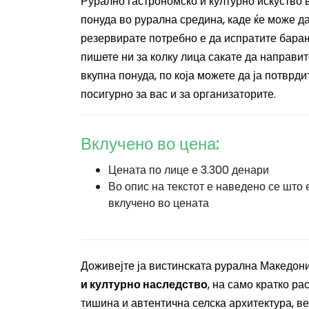
Рурално гастрономско и културно искуство в
понуда во рурална средина, каде ќе може д
резервирате потребно е да испратите барањ
пишете ни за колку лица сакате да направит
вкупна понуда, по која можете да ја потврд
посигурно за вас и за организаторите.
Вклучено во цена:
Цената по лице е 3.300 денари
Во опис на текстот е наведено се што 
вклучено во цената
Доживејте ја вистинската рурална Македони
и културно наследство
, на само кратко ра
тишина и автентична селска архитектура, ве 