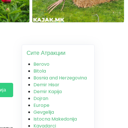
Сите Атракции
Berovo
Bitola
Bosnia and Herzegovina
Demir Hisar
ија
Demir Kapija
Dojran
Europe
Gevgelija
Istocna Makedonija
Kavadarci