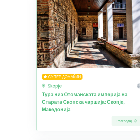
СУПЕР ДОМАЌИН
Skopje
Тура низ Отоманската империја на
Старата Скопска чаршија: Скопје,
Македонија
Разгледај