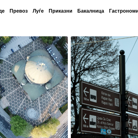
де
Превоз
Луѓе
Приказни
Бакалница
Гастрономи