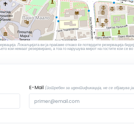
ервација. Локалцијата ви ја праќаме откако ќе потврдите резервација бидеј
то кои немаат резервирано, а тоа го нарушува мирот на гостите кои се во
E-Mail
(потребен за идентификација, не се објавува ја