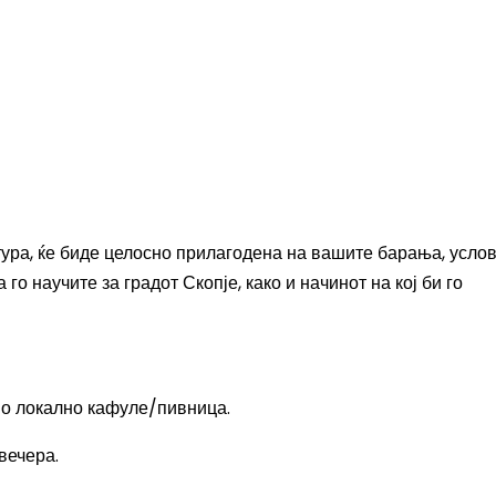
тура, ќе биде целосно прилагодена на вашите барања, усло
го научите за градот Скопје, како и начинот на кој би го
во локално кафуле/пивница.
вечера.