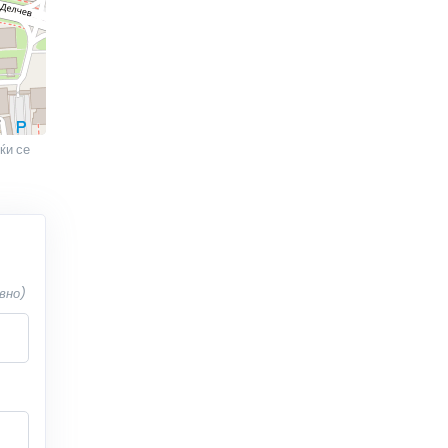
ќи се
вно)