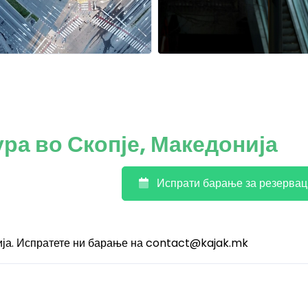
ра во Скопје, Македонија
Испрати барање за резервац
ија. Испратете ни барање на
contact@kajak.mk