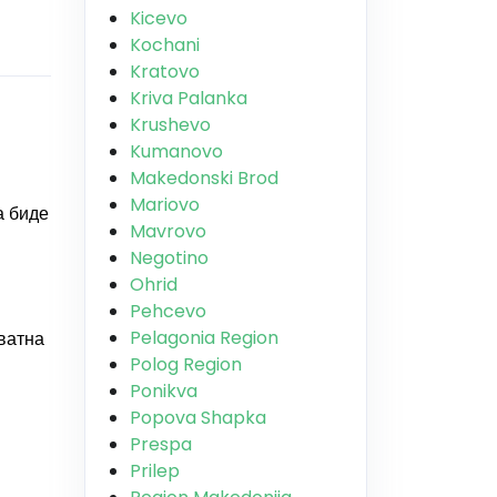
Kicevo
Kochani
Kratovo
Kriva Palanka
Krushevo
Kumanovo
Makedonski Brod
Mariovo
а биде
Mavrovo
Negotino
Ohrid
Pehcevo
Pelagonia Region
иватна
Polog Region
Ponikva
Popova Shapka
Prespa
Prilep