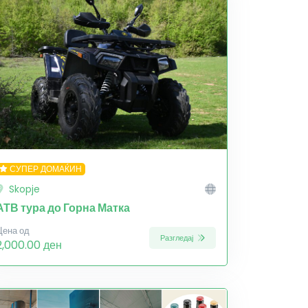
СУПЕР ДОМАЌИН
Skopje
АТВ тура до Горна Матка
Цена од
Разгледај
2,000.00 ден