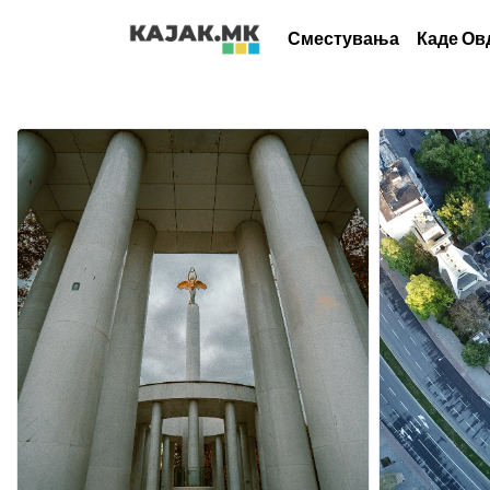
Сместувања
Каде Ов