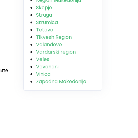
Region Makedonija
Skopje
Struga
Strumica
Tetovo
Tikvesh Region
Valandovo
Vardarski region
Veles
Vevchani
вите
Vinica
Zapadna Makedonija