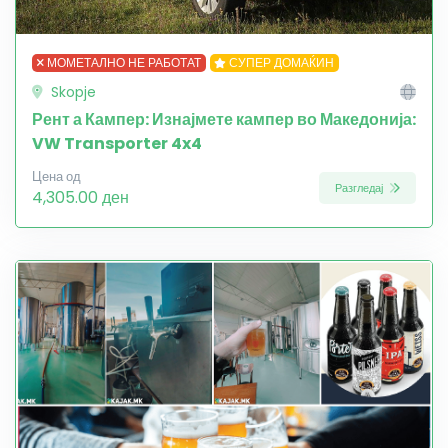
МОМЕТАЛНО НЕ РАБОТАТ
СУПЕР ДОМАЌИН
Skopje
Рент а Кампер: Изнајмете кампер во Македонија:
VW Transporter 4x4
Цена од
Разгледај
4,305.00 ден