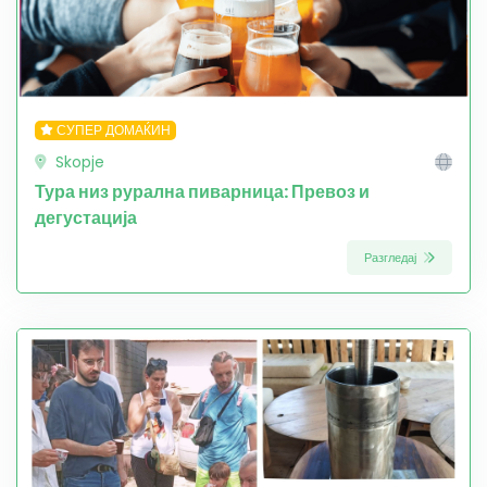
СУПЕР ДОМАЌИН
Skopje
Тура низ рурална пиварница: Превоз и
дегустација
Разгледај