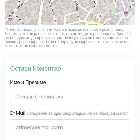
*Точната локација ќе ја добиете откако ќе извршите резервација.
Локалцијата ви ја праќаме откако ќе потврдите резервација бидејќи
се соочуваме да пристигнуваат многу гости во сместувањето кои
немаат резервирано, а тоа го нарушува мирот на гостите кои се во
моментот во сместувањето.
Остави Коментар
Име и Презиме
E-Mail
(потребен за идентификација, не се објавува јавно)