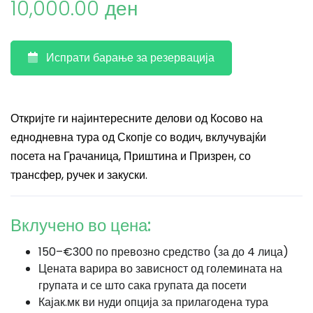
10,000.00 ден
Испрати барање за резервација
Откријте ги најинтересните делови од Косово на
еднодневна тура од Скопје со водич, вклучувајќи
посета на Грачаница, Приштина и Призрен, со
трансфер, ручек и закуски.
Вклучено во цена:
150–€300 по превозно средство (за до 4 лица)
Цената варира во зависност од големината на
групата и се што сака групата да посети
Кајак.мк ви нуди опција за прилагодена тура