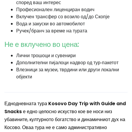
според ваш интерес
Професионален лиценциран водич
Вклучен трансфер со возило од/до Скопје
Вода и закуски во автомобилот
Ручек/бранч за време на турата
Не е вклучено во цена:
Лични трошоци и сувенири
Дополнителни пијалоци надвор од тур‑пакетот
Влезници за музеи, тврдини или други локални
објекти
Еднодневната тура
Kosovo Day Trip with Guide and
Snacks
е едно целосно искуство кое ве носи низ
убавините, културното богатство и динамичниот дух на
Косово. Оваа тура не е само административно