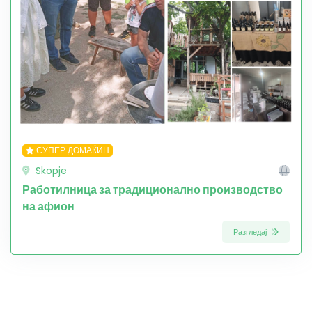
СУПЕР ДОМАЌИН
Skopje
Работилница за традиционално производство
на афион
Разгледај