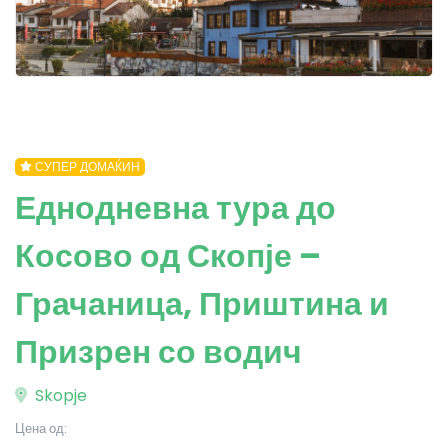
СУПЕР ДОМАЌИН
Еднодневна тура до
Косово од Скопје –
Грачаница, Приштина и
Призрен со водич
Skopje
Цена од: