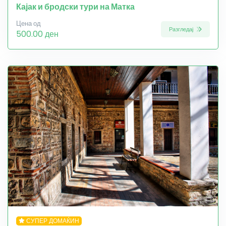
Кајак и бродски тури на Матка
Цена од
Разгледај
500.00 ден
СУПЕР ДОМАЌИН