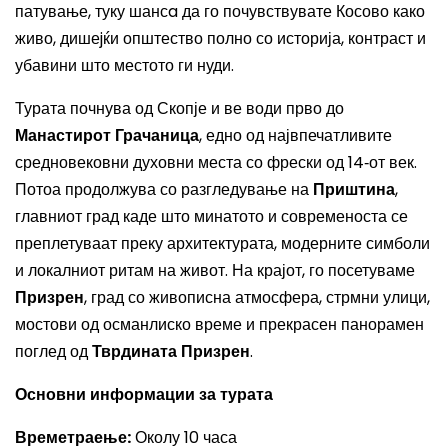
патување, туку шансa да го почувствувате Косово како
живо, дишеjќи општество полно со историја, контраст и
убавини што местото ги нуди.
Турата почнува од Скопје и ве води прво до
Манастирот Грачаница
, едно од највпечатливите
средновековни духовни места со фрески од 14‑от век.
Потоа продолжува со разгледување на
Приштина
,
главниот град каде што минатото и современоста се
преплетуваат преку архитектурата, модерните симболи
и локалниот ритам на живот. На крајот, го посетуваме
Призрен
, град со живописна атмосфера, стрмни улици,
мостови од османлиско време и прекрасен панорамен
поглед од
Тврдината Призрен
.
Основни информации за турата
Времетраење:
Околу 10 часа