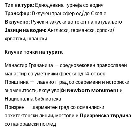
Тип на тура:
Еднодневна турнеја со водич
Трансфер:
Вклучен трансфер од/до Скопје
Вклучено:
Ручек и закуски во текот на патувањето
Јазици на водич:
Англиски, германски, српски/
хрватски, шпански
Клучни точки на турата
Манастир Грачаница — средновековен православен
манастир со уметнички фрески од 14‑от век
Приштина — главниот град со современи и историски
знаменитости, вклучувајќи
Newborn Monument
и
Национална библиотека
Призрен — шармантен град со османлиски
архитектонски линии, мостови и
Призренска тврдина
со панорамски поглед