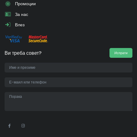
Промоции
За нас
Влез
Ви треба совет?
Испрати