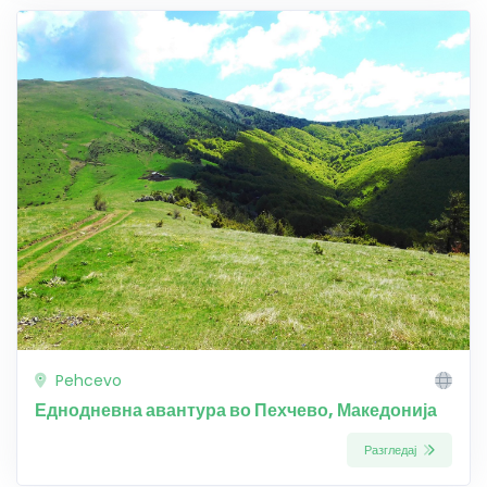
Pehcevo
Еднодневна авантура во Пехчево, Македонија
Разгледај