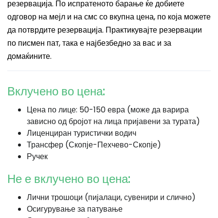
резервација. По испратеното барање ќе добиете
одговор на мејл и на смс со вкупна цена, по која можете
да потврдите резервација. Практикувајте резервации
по писмен пат, така е најбезбедно за вас и за
домаќините.
Вклучено во цена:
Цена по лице: 50-150 евра (може да варира
зависно од бројот на лица пријавени за турата)
Лиценциран туристички водич
Трансфер (Скопје-Пехчево-Скопје)
Ручек
Не е вклучено во цена:
Лични трошоци (пијалаци, сувенири и слично)
Осигурување за патување