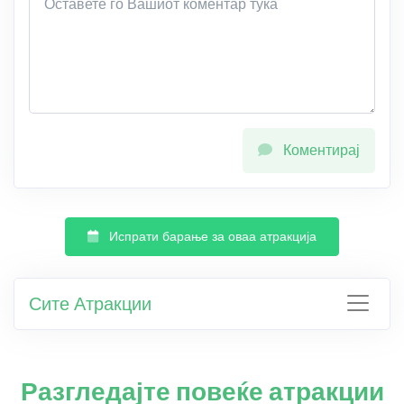
Коментирај
Испрати барање за оваа атракција
Сите Атракции
Разгледајте повеќе атракции