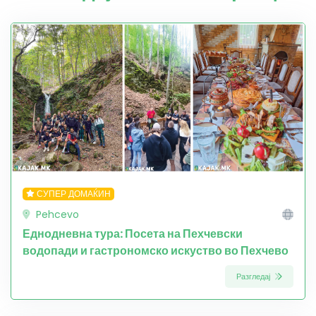
СУПЕР ДОМАЌИН
Pehcevo
Еднодневна тура: Посета на Пехчевски
водопади и гастрономско искуство во Пехчево
Разгледај