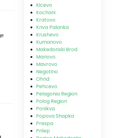
Kicevo
Kochani
Kratovo
Kriva Palanka
Krushevo
де
Kumanovo
Makedonski Brod
Mariovo
Mavrovo
Negotino
Ohrid
Pehcevo
Pelagonia Region
Polog Region
Ponikva
Popova Shapka
Prespa
Prilep
а