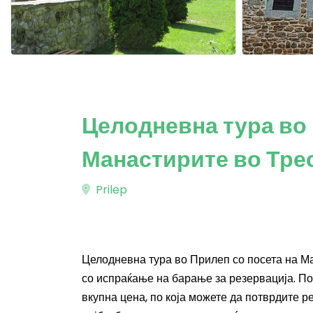
Целодневна тура во 
Манастирите во Трес
Prilep
Целодневна тура во Прилеп со посета на Ма
со испраќање на барање за резервација. По
вкупна цена, по која можете да потврдите р