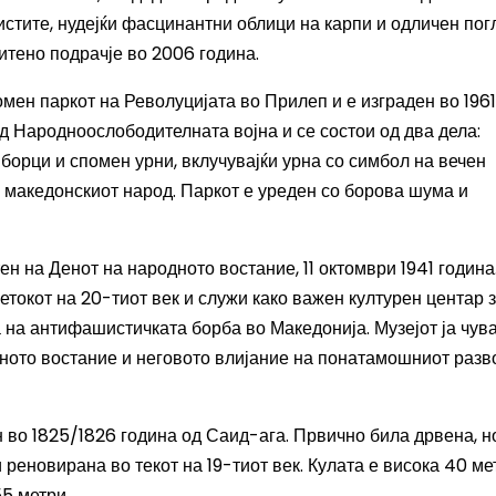
истите, нудејќи фасцинантни облици на карпи и одличен пог
итено подрачје во 2006 година.
омен паркот на Револуцијата во Прилеп и е изграден во 1961
од Народноослободителната војна и се состои од два дела:
борци и спомен урни, вклучувајќи урна со симбол на вечен
а македонскиот народ. Паркот е уреден со борова шума и
ен на Денот на народното востание, 11 октомври 1941 година
четокот на 20-тиот век и служи како важен културен центар 
на антифашистичката борба во Македонија. Музејот ја чува
дното востание и неговото влијание на понатамошниот разво
 во 1825/1826 година од Саид-ага. Првично била дрвена, н
реновирана во текот на 19-тиот век. Кулата е висока 40 мет
55 метри.