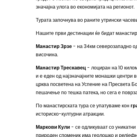
значајна улога во економијата на регионот.
Турата започнува во раните утрински часеви
Нашите први дестинации ќе бидат манастири
Манастир Зрзе
- на 34км северозападно од
височина.
Манастир Трескавец
- лоциран на 10 кило
и е еден од најзначајните монашки центри 
црква посветена на Успение на Пресвета Бо
пешачење по тешка патека, но сега е поврз
По манастирската тура се упатуваме кон
гр
историско-културни атракции.
Маркови Кули
- се одликуваат со уникатни
природен споменик има геолошко и релјефно