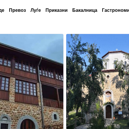
де
Превоз
Луѓе
Приказни
Бакалница
Гастрономи