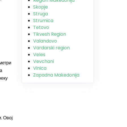
Region Makedonija
Skopje
Struga
Strumica
Tetovo
Tikvesh Region
Valandovo
Vardarski region
Veles
Vevchani
 метри
Vinica
ма
Zapadna Makedonija
реку
. Овој