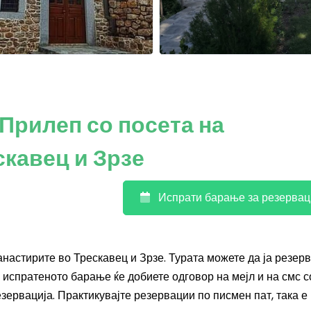
Прилеп со посета на
кавец и Зрзе
Испрати барање за резервац
настирите во Трескавец и Зрзе. Турата можете да ја резер
 испратеното барање ќе добиете одговор на мејл и на смс с
езервација. Практикувајте резервации по писмен пат, така е