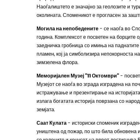
Наоѓалиштето е значајно за геолозите и тур
околината. Споменикот е прогласен за зашт
Могила на непобедените
- се наоѓа во Сп
година. Комплексот е посветен на борците 
заедничка гробница со имиња на паднатите 
пламен, кој ја симболизира непокорноста н
зимзелена флора.
Меморијален Музеј "11 Октомври"
- посвет
Музејот се наоѓа во зграда изградена на по
истражување и презентирање на историјата 
излага богатата историја поврзана со наро
земјата.
Саат Кулата
- историски споменик изграден
уништена од пожар, по што била обновена и 
со колоните и конусот на врвот достигнува 