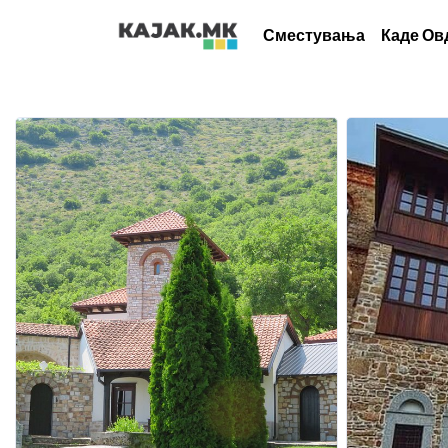
Сместувања
Каде Ов