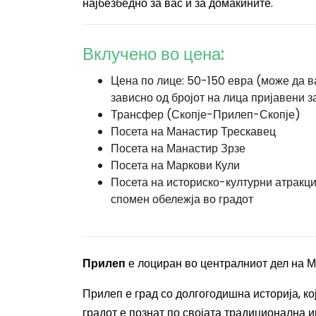
најбезбедно за вас и за домаќините.
Вклучено во цена:
Цена по лице: 50-150 евра (може да 
зависно од бројот на лица пријавени з
Трансфер (Скопје-Прилеп-Скопје)
Посета на Манастир Трескавец
Посета на Манастир Зрзе
Посета на Маркови Кули
Посета на историско-културни атракци
спомен обележја во градот
Прилеп
е лоциран во централниот дел на Ма
Прилеп е град со долгогодишна историја, ко
градот е познат по својата традиционална и