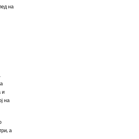
лед на
.
за
 и
ј на
о
ри, а