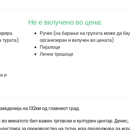
Не е вклучено во цена:
варира
Ручек (на барање на групата може да би
а турата)
организиран и вклучен во цената)
Пијалоци
Лични трошоци
и и
кедонија на 132км од главниот град.
ј во минатото бил важен трговски и културен центар. Денес,
ндустрија за производство на тутун, која продолжува да игр