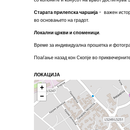
Старата прилепска чаршија
- важен истори
во основањето на градот.
Локални цркви и споменици
.
Време за индивидуална прошетка и фотог
Поаѓање назад кон Скопје во приквечерните
ЛОКАЦИЈА
+
−