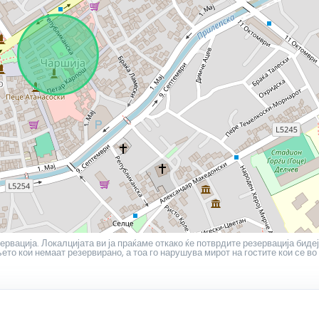
ервација. Локалцијата ви ја праќаме откако ќе потврдите резервација бидеј
то кои немаат резервирано, а тоа го нарушува мирот на гостите кои се во