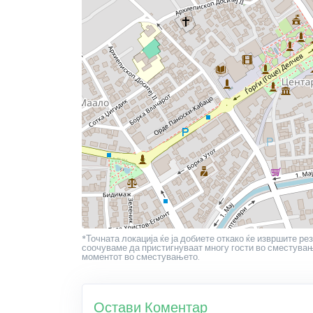
*Точната локација ќе ја добиете откако ќе извршите рез
соочуваме да пристигнуваат многу гости во сместување
моментот во сместувањето.
Остави Коментар