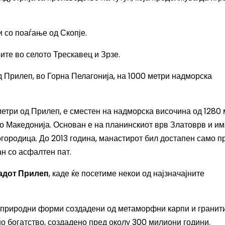
 со поаѓање од Скопје.
те во селото Трескавец и Зрзе.
 Прилеп, во Горна Пелагонија, на 1000 метри надморска
метри од Прилеп, е сместен на надморска височина од 1280
во Македонија. Основан е на планинскиот врв Златоврв и и
городица. До 2013 година, манастирот бил достапен само п
ан со асфалтен пат.
адот Прилеп
, каде ќе посетиме некои од најзначајните
 природни форми создадени од метаморфни карпи и гранити
 богатство, создадено пред околу 300 милиони години.