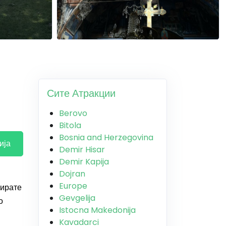
Сите Атракции
Berovo
Bitola
Bosnia and Herzegovina
ија
Demir Hisar
Demir Kapija
Dojran
Europe
вирате
Gevgelija
о
Istocna Makedonija
Kavadarci