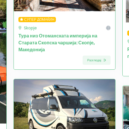
СУПЕР ДОМАЌИН
Skopje
Тура низ Отоманската империја на
Старата Скопска чаршија: Скопје,
Македонија
Разгледај