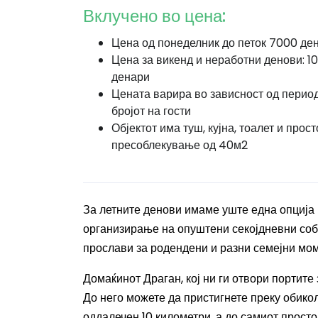
Вклучено во цена:
Цена од понеделник до петок 7000 де
Цена за викенд и неработни денови: 1
денари
Цената варира во зависност од период
бројот на гости
Објектот има туш, кујна, тоалет и прост
пресоблекување од 40м2
За летните денови имаме уште една опција п
организирање на опуштени секојдневни соби
прослави за родендени и разни семејни мом
Домаќинот Драган, кој ни ги отвори портите 
До него можете да пристигнете преку обикол
оддалечен 10 километри, а до самиот просто