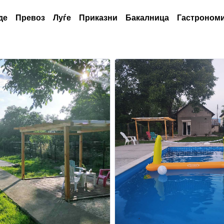
де
Превоз
Луѓе
Приказни
Бакалница
Гастрономи