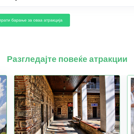
прати барање за оваа атракција
Разгледајте повеќе атракции