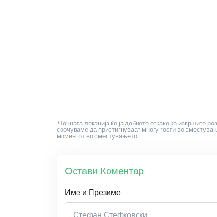
*Точната локација ќе ја добиете откако ќе извршите рез
соочуваме да пристигнуваат многу гости во сместување
моментот во сместувањето.
Остави Коментар
Име и Презиме