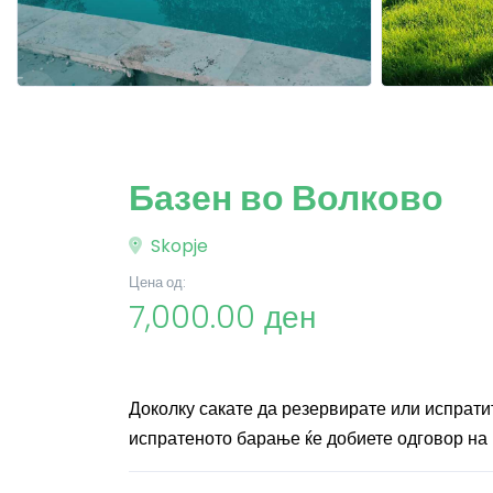
Базен во Волково
Skopje
Цена од:
7,000.00 ден
Доколку сакате да резервирате или испрат
испратеното барање ќе добиете одговор на 