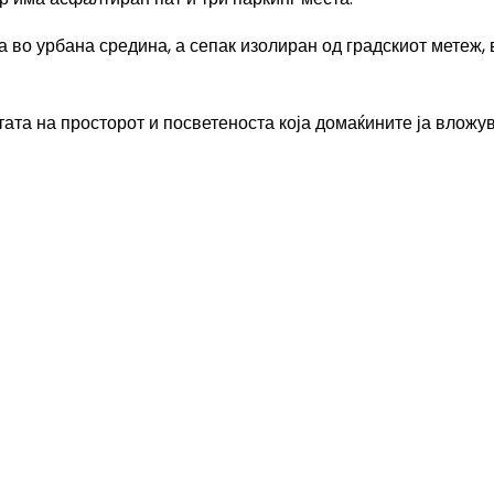
ѓа во урбана средина, а сепак изолиран од градскиот метеж, 
ата на просторот и посветеноста која домаќините ја вложув