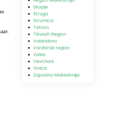
Region Makedonija
Skopje
во
Struga
Strumica
Tetovo
аат.
Tikvesh Region
Valandovo
Vardarski region
Veles
Vevchani
Vinica
Zapadna Makedonija