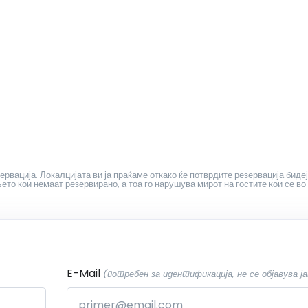
ервација. Локалцијата ви ја праќаме откако ќе потврдите резервација бидеј
то кои немаат резервирано, а тоа го нарушува мирот на гостите кои се во
E-Mail
(потребен за идентификација, не се објавува ја