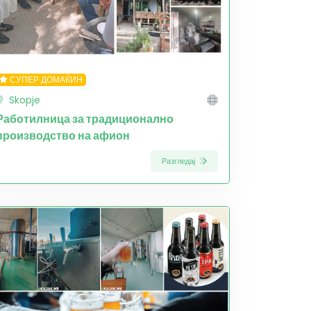
СУПЕР ДОМАЌИН
Skopje
Работилница за традиционално
производство на афион
Разгледај