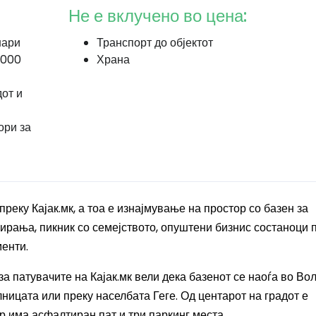
Не е вклучено во цена:
нари
Транспорт до објектот
0000
Храна
от и
ори за
реку Кајак.мк, а тоа е изнајмување на простор со базен за
рања, пикник со семејството, опуштени бизнис состаноци п
енти.
за патувачите на Кајак.мк вели дека базенот се наоѓа во Вол
ницата или преку населбата Геге. Од центарот на градот е
р има асфалтиран пат и три паркинг места.