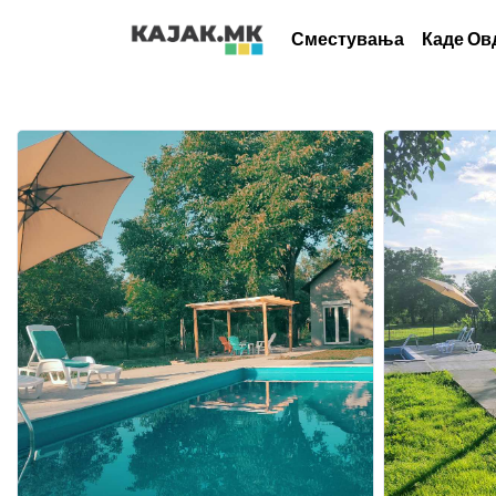
Сместувања
Каде Ов