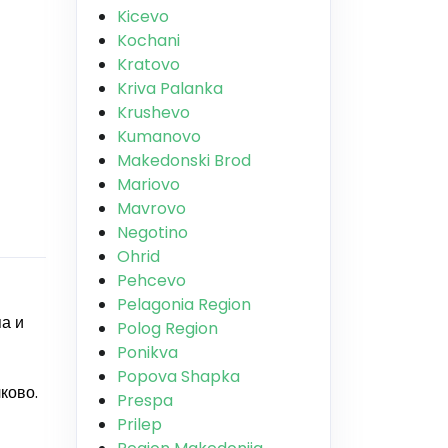
Kicevo
Kochani
Kratovo
Kriva Palanka
Krushevo
Kumanovo
Makedonski Brod
Mariovo
Mavrovo
Negotino
Ohrid
Pehcevo
Pelagonia Region
а и
Polog Region
Ponikva
Popova Shapka
ково.
Prespa
Prilep