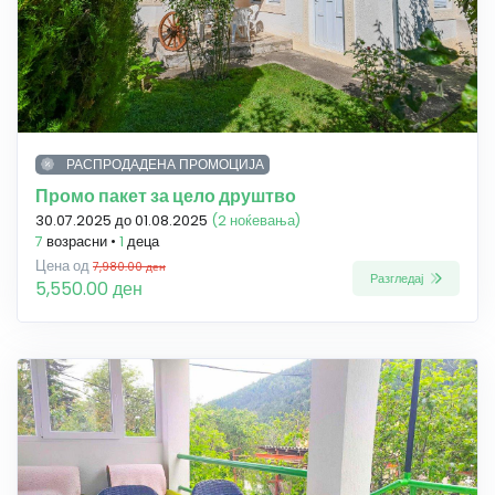
РАСПРОДАДЕНА ПРОМОЦИЈА
Промо пакет за цело друштво
30.07.2025 до 01.08.2025
(2 ноќевања)
7
возрасни •
1
деца
Цена од
7,980.00 ден
Разгледај
5,550.00 ден