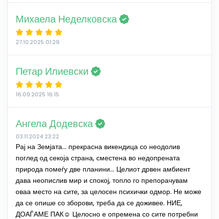
Михаела Неделковска
27.10.2025 01:29
Петар Илиевски
16.09.2025 16:15
Ангела Додевска
03.11.2024 23:22
Рај на Земјата… прекрасна викендица со неодолив
поглед од секоја страна, сместена во недопрената
природа помеѓу две планини… Целиот дрвен амбиент
дава неопислив мир и спокој, топло го препорачувам
оваа место на сите, за целосен психички одмор. Не може
да се опише со зборови, треба да се доживее. НИЕ,
ДОАЃАМЕ ПАК☺️ Целосно е опремена со сите потребни