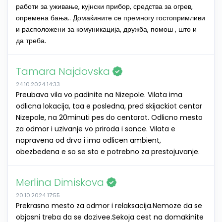
работи за уживање, кујнски прибор, средства за огрев,
опремена бања.. Домаќините се премногу гостопримливи
и расположени за комуникација, дружба, помош , што и
да треба.
Tamara Najdovska
24.10.2024 14:33
Preubava vila vo padinite na Nizepole. Vilata ima
odlicna lokacija, taa e posledna, pred skijackiot centar
Nizepole, na 20minuti pes do centarot. Odlicno mesto
za odmor i uzivanje vo priroda i sonce. Vilata e
napravena od drvo i ima odlicen ambient,
obezbedena e so se sto e potrebno za prestojuvanje.
Merlina Dimiskova
20.10.2024 17:55
Prekrasno mesto za odmor i relaksacija.Nemoze da se
objasni treba da se dozivee.Sekoja cest na domakinite