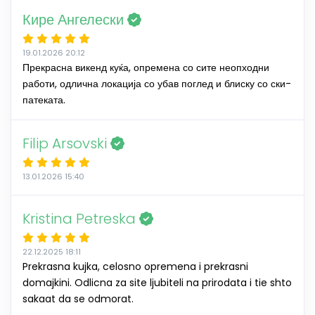
Кире Ангелески
19.01.2026 20:12
Прекрасна викенд куќа, опремена со сите неопходни
работи, одлична локација со убав поглед и блиску со ски-
патеката.
Filip Arsovski
13.01.2026 15:40
Kristina Petreska
22.12.2025 18:11
Prekrasna kujka, celosno opremena i prekrasni
domajkini. Odlicna za site ljubiteli na prirodata i tie shto
sakaat da se odmorat.