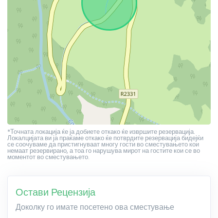
*Точната локација ќе ја добиете откако ќе извршите резервација.
Локалцијата ви ја праќаме откако ќе потврдите резервација бидејќи
се соочуваме да пристигнуваат многу гости во сместувањето кои
немаат резервирано, а тоа го нарушува мирот на гостите кои се во
моментот во сместувањето.
Остави Рецензија
Доколку го имате посетено ова сместување