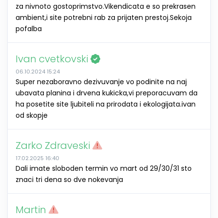
za nivnoto gostoprimstvo.Vikendicata e so prekrasen
ambient,i site potrebni rab za prijaten prestoj.Sekoja
pofalba
Ivan cvetkovski
06.10.2024 15:24
Super nezaboravno dezivuvanje vo podinite na naj
ubavata planina i drvena kukicka,vi preporacuvam da
ha posetite site ljubiteli na prirodata i ekologijata.ivan
od skopje
Zarko Zdraveski
17.02.2025 16:40
Dali imate sloboden termin vo mart od 29/30/31 sto
znaci tri dena so dve nokevanja
Martin