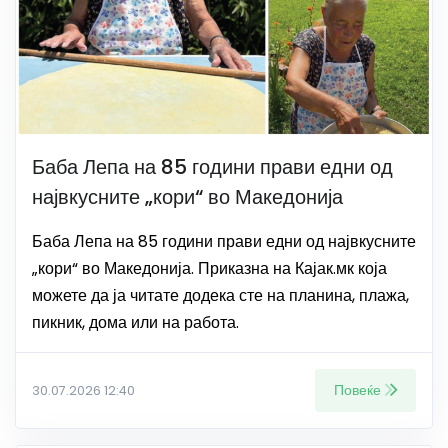
Баба Лепа на 85 години прави едни од
највкусните „кори“ во Македонија
Баба Лепа на 85 години прави едни од највкусните
„кори“ во Македонија. Приказна на Кајак.мк која
можете да ја читате додека сте на планина, плажа,
пикник, дома или на работа.
Повеќе
30.07.2026 12:40