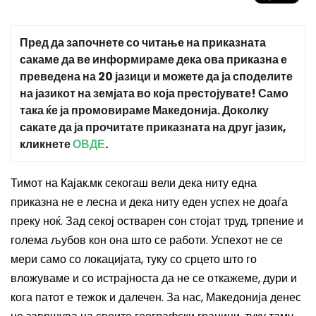
Пред да започнете со читање на приказната
сакаме да ве информираме дека ова приказна е
преведена на 20 јазици и можете да ја споделите
на јазикот на земјата во која престојувате! Само
така ќе ја промовираме Македонија. Доколку
сакате да ја прочитате приказната на друг јазик,
кликнете
ОВДЕ
.
Тимот на Кајак.мк секогаш вели дека ниту една
приказна не е лесна и дека ниту еден успех не доаѓа
преку ноќ. Зад секој остварен сон стојат труд, трпение и
голема љубов кон она што се работи. Успехот не се
мери само со локацијата, туку со срцето што го
вложуваме и со истрајноста да не се откажеме, дури и
кога патот е тежок и далечен. За нас,
Македонија денес