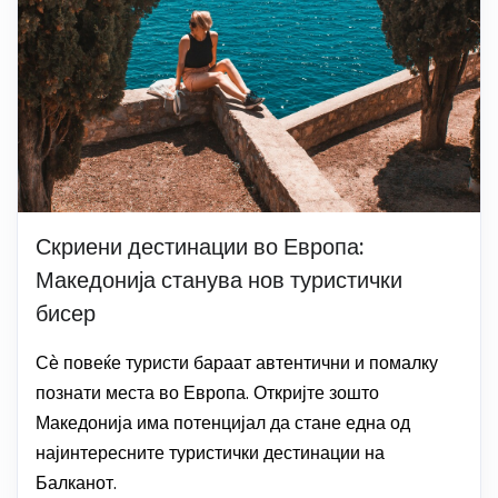
Скриени дестинации во Европа:
Македонија станува нов туристички
бисер
Сѐ повеќе туристи бараат автентични и помалку
познати места во Европа. Откријте зошто
Македонија има потенцијал да стане една од
најинтересните туристички дестинации на
Балканот.