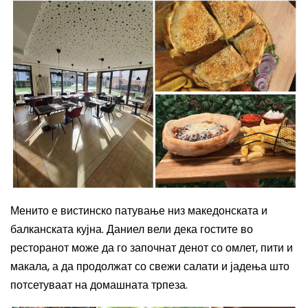
Менито е вистинско патување низ македонската и
балканската кујна. Даниел вели дека гостите во
ресторанот може да го започнат денот со омлет, пити и
макала, а да продолжат со свежи салати и јадења што
потсетуваат на домашната трпеза.