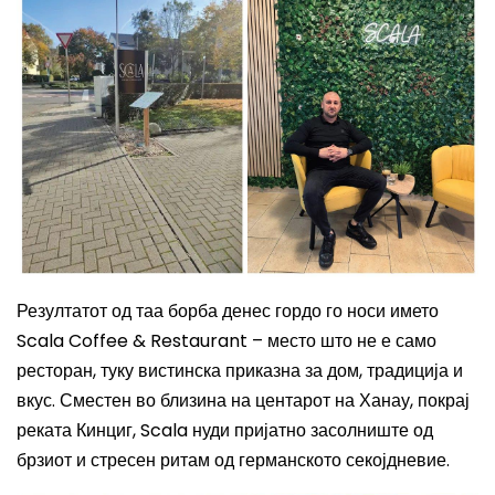
Резултатот од таа борба денес гордо го носи името
Scala Coffee & Restaurant – место што не е само
ресторан, туку вистинска приказна за дом, традиција и
вкус. Сместен во близина на центарот на Ханау, покрај
реката Кинциг, Scala нуди пријатно засолниште од
брзиот и стресен ритам од германското секојдневие.