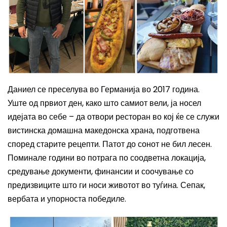
Даниел се преселува во Германија во 2017 година.
Уште од првиот ден, како што самиот вели, ја носел
идејата во себе – да отвори ресторан во кој ќе се служи
вистинска домашна македонска храна, подготвена
според старите рецепти. Патот до сонот не бил лесен.
Поминале години во потрага по соодветна локација,
средување документи, финансии и соочување со
предизвиците што ги носи животот во туѓина. Сепак,
вербата и упорноста победиле.