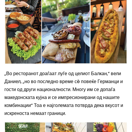
„Во ресторанот доаѓаат луѓе од целиот Балкан,“ вели
Даниел, „но во последно време сè повеќе Германци и
гости од други националности. Многу им се допаѓа
македонската кујна и се импресионирани од нашите
комбинации“ Тоа е најголемата потврда дека вкусот и
искреноста немаат граници.