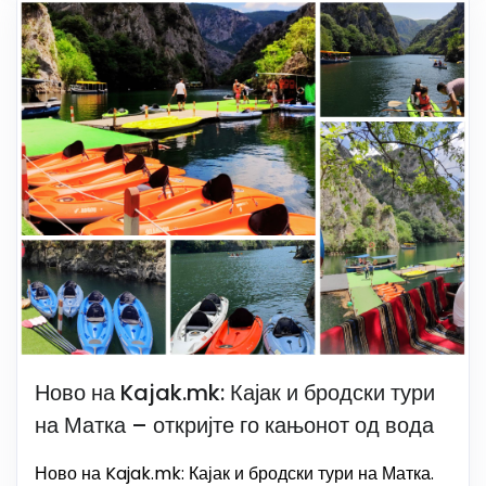
Ново на Kajak.mk: Кајак и бродски тури
на Матка – откријте го кањонот од вода
Ново на Kajak.mk: Кајак и бродски тури на Матка.