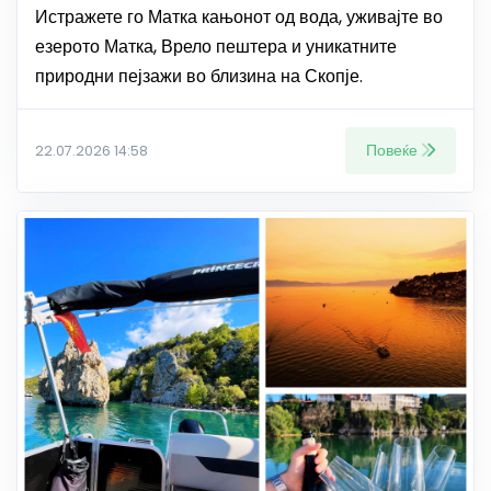
Истражете го Матка кањонот од вода, уживајте во
езерото Матка, Врело пештера и уникатните
природни пејзажи во близина на Скопје.
Повеќе
22.07.2026 14:58