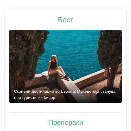
Блог
 до
Скриени дестинации во Европа: Македонија станува
О
нов туристички бисер
М
Препораки