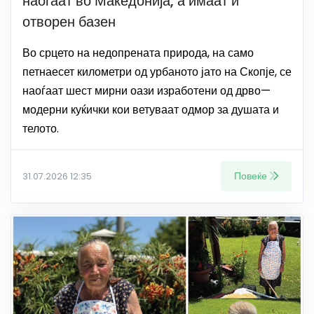
наоѓаат во Македонија, а имаат и
отворен базен
Во срцето на недопрената природа, на само
петнаесет километри од урбаното јато на Скопје, се
наоѓаат шест мирни оази изработени од дрво—
модерни куќички кои ветуваат одмор за душата и
телото.
Повеќе
31.07.2026 12:35