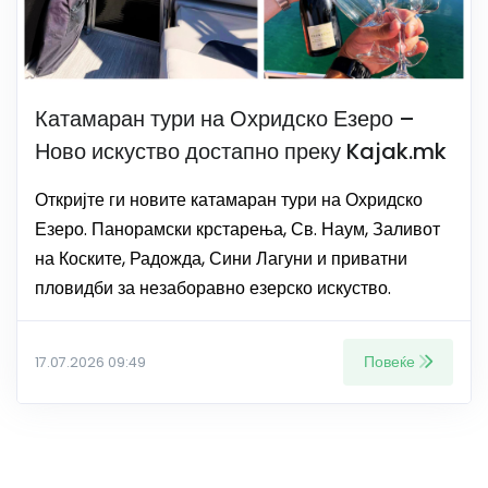
Катамаран тури на Охридско Езеро –
Ново искуство достапно преку Kajak.mk
Откријте ги новите катамаран тури на Охридско
Езеро. Панорамски крстарења, Св. Наум, Заливот
на Коските, Радожда, Сини Лагуни и приватни
пловидби за незаборавно езерско искуство.
Повеќе
17.07.2026 09:49