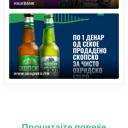
HALKBANK
www.skopsko.mk
Прочитајте повеќе