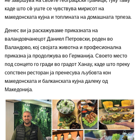
не завршува на своите географски граници, туку таму
каде што сè уште се чувствува мирисот на
македонската кујна и топлината на домашната трпеза.
Денес ви ја раскажуваме приказната на
валандовчанецот Даниел Петровски, роден во
Валандово, кој својата животна и професионална
приказна ја продолжува во Германија. Своето место
под сонцето го гради во градот Ханау, каде што преку
сопствен ресторан ја пренесува љубовта кон
македонската и балканската кујна далеку од
Македонија.