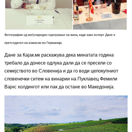
Фотографии од меѓународно оценување на вина, каде како есперт Дане е
претседател на комисии во Германија.
Дане за Кајак.мк раскажува дека минатата година
требало да
доне
се
одлука дали да се пресел
и
со
семејството во Словенија и да го
води
целокупниот
словен
ечки
ситем на винарии на Пуклавец Фемили
Вајнс холдингот или
пак
да остан
е
во Македонија
.