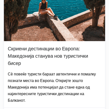
Скриени дестинации во Европа:
Македонија станува нов туристички
бисер
Сѐ повеќе туристи бараат автентични и помалку
познати места во Европа. Откријте зошто
Македонија има потенцијал да стане една од
најинтересните туристички дестинации на
Балканот.