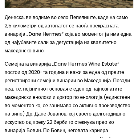
Денеска, ве водиме во село Пепелиште, каде на само
2,5 километри од автопатот се наоѓа прекрасната
винарија „
Dane Hermes
“ која во моментот ја има една
од најубавите сали за дегустација на квалитетно
македонско вино.
Семејната винарија
„
Dane Hermes Wine Estate
“
постои
од 2020-та година
и
важи за
една од првите
регистрирани семејни винарии во Македонија. Позади
неа, т.е. нејзниниот основач е еден од најпознатите
македонски енолози и доктор по енологија (единствен
во моментов кој се занимава со активно производство
на вино) Др. Дане Јованов, кој своето долгогодишно
искуство од преку 22 берби го стекнува прво во
винарија Бовин
.
По Бовин, неговата кариера