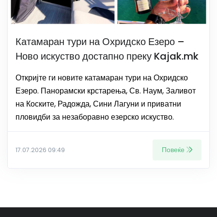
Катамаран тури на Охридско Езеро –
Ново искуство достапно преку Kajak.mk
Откријте ги новите катамаран тури на Охридско
Езеро. Панорамски крстарења, Св. Наум, Заливот
на Коските, Радожда, Сини Лагуни и приватни
пловидби за незаборавно езерско искуство.
Повеќе
17.07.2026 09:49