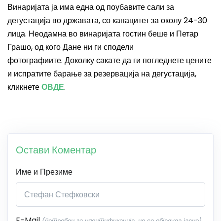
Винаријата ја има една од поубавите сали за
дегустација во државата, со капацитет за околу 24-30
лица. Неодамна во винаријата гостин беше и Петар
Грашо, од кого Дане ни ги сподели
фотографиите.
Доколку сакате да ги погледнете цените
и испратите барање за резервација на дегустација,
кликнете
ОВДЕ
.
Остави Коментар
Име и Презиме
E-Mail
(потребен за идентификација, не се објавува јавно)