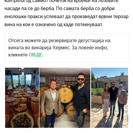
контрола од самиот почеток на кроење на лозовите
насади па се до берба
. По самата берба
со добри
енолошки пракси усп
еваат
да произве
дат
врвни
тероар
вина на
кои
е означено од каде
потекнуваат
.
Отсега можете да резервирате дегустација на
вината во винарија Хермес. За повеќе инфо,
кликнете
ОВДЕ
.