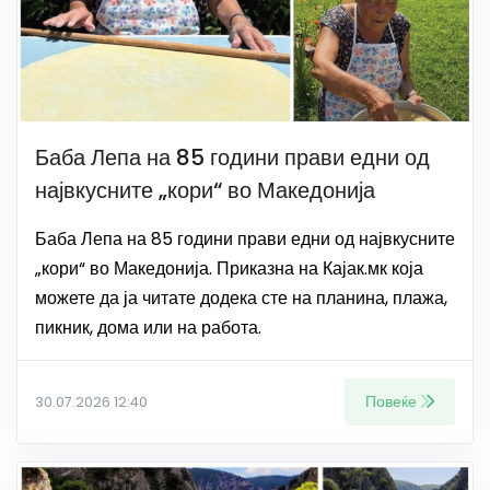
Баба Лепа на 85 години прави едни од
највкусните „кори“ во Македонија
Баба Лепа на 85 години прави едни од највкусните
„кори“ во Македонија. Приказна на Кајак.мк која
можете да ја читате додека сте на планина, плажа,
пикник, дома или на работа.
Повеќе
30.07.2026 12:40