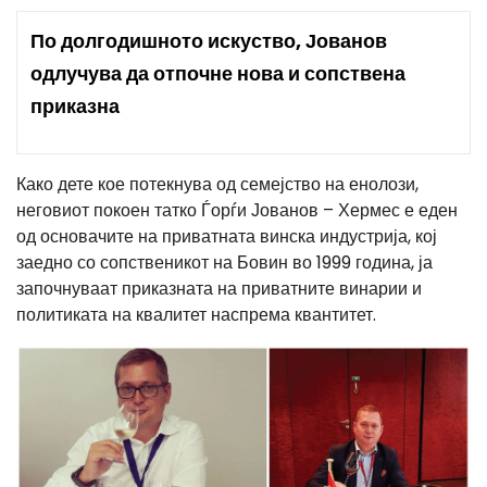
По долгодишното искуство, Јованов
одлучува да отпочне нова и сопствена
приказна
Како дете кое п
отекнува од семејство на енолози,
неговиот покоен
татко Ѓорѓи Јованов – Хермес
е
еден
од основачите на приватната винска индустрија
, кој
заедно со сопственикот на Бовин во 1999
година, ја
започнуваат
приказната на приватните винарии и
политиката на квалитет наспрема квантитет.