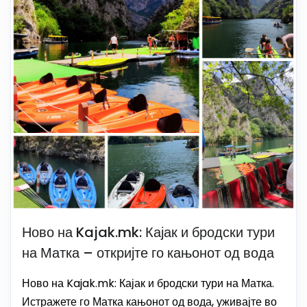
Ново на Kajak.mk: Кајак и бродски тури
на Матка – откријте го кањонот од вода
Ново на Kajak.mk: Кајак и бродски тури на Матка.
Истражете го Матка кањонот од вода, уживајте во