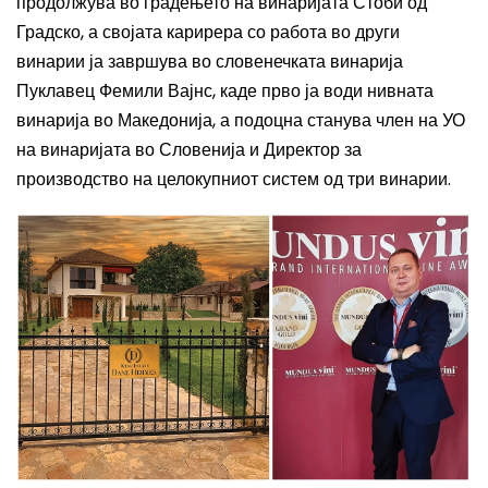
продолжува во градењето на
винарија
та
Стоби од
Градско
, а својата карирера со работа во други
винарии ја завршува во словенечката
винарија
Пуклавец Фемили Вајнс, каде прво ја води нивната
винарија во Македонија, а подоцна станува член на УО
на винаријата во Словенија и Директор за
производство на целокупниот систем од три винарии
.