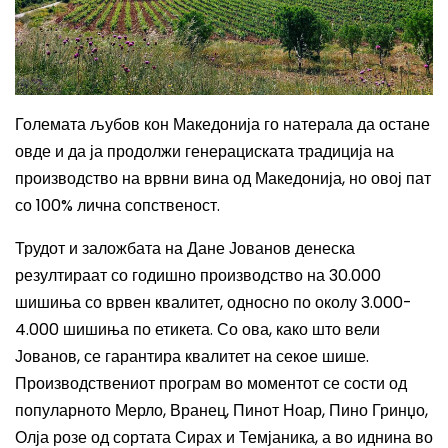
Големата љубов кон Македонија го натерала
да остан
е
овде и да ја продолж
и
генерациската традиција на
производство на врвни вина од М
ак
едонија, но овој пат
со
100% лична сопственост.
Трудот и заложбата на Дане Јованов денеска
резултираат со годишно производство на 30.000
шишиња со врвен квалитет, односно по околу 3.000-
4.000 шишиња по етикета. Со ова, како што вели
Јованов, се гарантира квалитет на секое шише.
Производствениот програм во моментот се сости од
популарното Мерло, Вранец, Пинот Ноар, Пино Гринџо,
Олја розе од сортата Сирах и Темјаника, а во иднина во