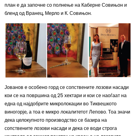
план е да започне со полнење на Каберне Совињон и
бленд од Вранец, Мерло и К. Совињон.
Јованов е
особено горд се
сопствените
лозови насади
кои се
на површина од
25 хектари и
кои
се наоѓаат на
една од најдобрите микролокации во Тиквешкото
виногорје, а тоа е микро локалитетот Лепово. Тоа значи
дека целокупното прои
зводство
се базира на
сопствените лозови насади и дека
се води
строга