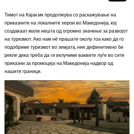
Тимот на Кајак.мк продолжува со раскажување на
приказните на локалните херои во Македонија, кој
создаваат мали нешта од огромно значење за развојот
на туризмот. Ако нам н
ѐ
прашате околу тоа како да го
подобриме туризмот во земјата, ние дефинитивно би
рекле дека треба да ги вклучиме ваквите луѓе во сите
приказни за промоција на Македонија надвор од
нашите граници.