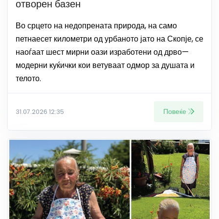
отворен базен
Во срцето на недопрената природа, на само
петнаесет километри од урбаното јато на Скопје, се
наоѓаат шест мирни оази изработени од дрво—
модерни куќички кои ветуваат одмор за душата и
телото.
Повеќе
31.07.2026 12:35