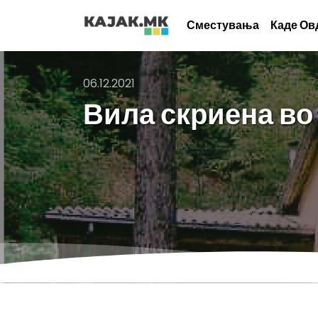
Сместувања
Каде Ов
06.12.2021
Вила скриена во