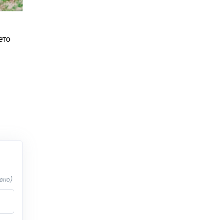
ето
вно)