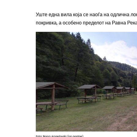
Уште една вила која се наоѓа на одлична л
покривка, а особено пределот на Равна Река
Foto: Bojan Angelovski (on goolge)