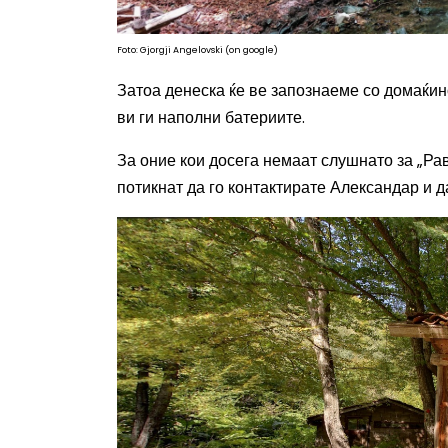
Foto: Gjorgji Angelovski (on google)
Затоа денеска ќе ве запознаеме со домаќино
ви ги наполни батериите.
За оние кои досега немаат слушнато за „Рав
потикнат да го контактирате Александар и д