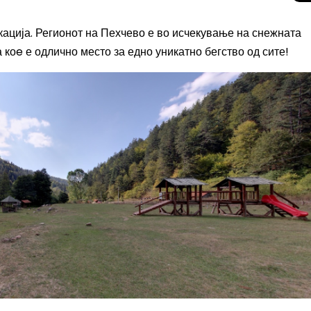
окација. Регионот на Пехчево е во исчекување на снежната
 коe е одлично место за едно уникатно бегство од сите!
Целосно затемну
Сонцето 2026: П
најголемиот небе
во Европа