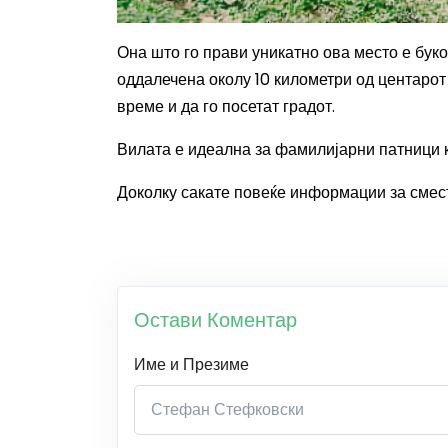
Она што го прави уникатно ова место е буко
оддалечена околу 10 километри од центарот 
време и да го посетат градот.
Вилата е идеална за фамилијарни патници к
Доколку сакате повеќе информации за смес
Остави Коментар
Име и Презиме