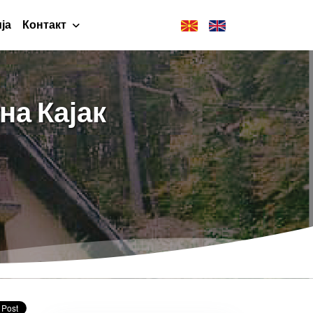
ја
Контакт
на Кајак