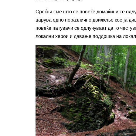
Среќни сме што се повеќе домаќини се одлучу
царува едно поразлично движење кое ја диш
повеќе патувачи се одлучуваат да го честу
локални херои и давање поддршка на локал