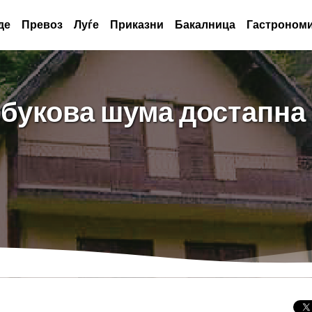
де
Превоз
Луѓе
Приказни
Бакалница
Гастрономи
 букова шума достапна 