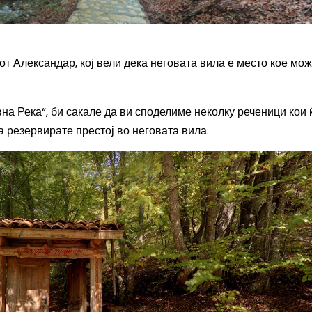
т Александар, кој вели дека неговата вила е место кое мож
на Река“, би сакале да ви споделиме неколку реченици кои 
а резервирате престој во неговата вила.