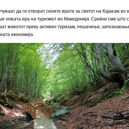
ваат да ги отворат своите врати за светот на Кајак.мк во к
е новата ера на туризмот во Македонија. Среќни сме што 
ваат животот преку активен туризам, пешачење, запознавањ
ната економија.