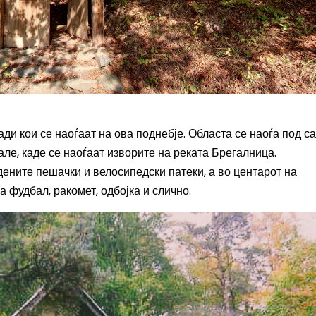
ди кои се наоѓаат на ова поднебје. Областа се наоѓа под с
ле, каде се наоѓаат изворите на реката Брегалница.
ените пешачки и велосипедски патеки, а во центарот на
а фудбал, ракомет, одбојка и слично.