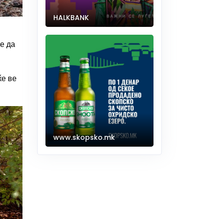
HALKBANK
е да
ќе ве
www.skopsko.mk