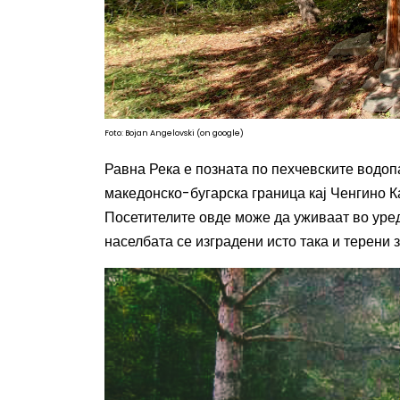
Foto: Bojan Angelovski (on google)
Равна Река е позната по пехчевските водопа
македонско-бугарска граница кај Ченгино Ка
Посетителите овде може да уживаат во уред
населбата се изградени исто така и терени з