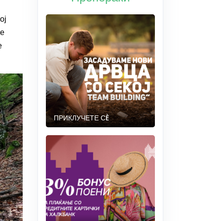
ој
се
е
ПРИКЛУЧЕТЕ СÈ