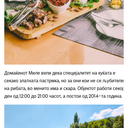
Домаќинот Миле вели дека специјалитет на куќата е
секако златната пастрмка, но за они кои не се љубители
на рибата, во менито има и скара.
Објектот работи секој
ден од 12
:00
до 21
:00
часот, а постои од 2014-та година.