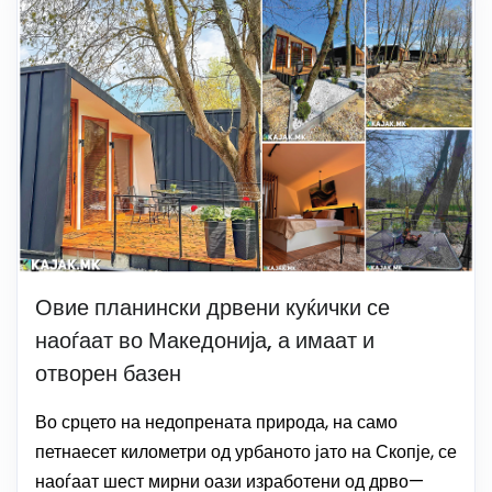
Овие планински дрвени куќички се
наоѓаат во Македонија, а имаат и
отворен базен
Во срцето на недопрената природа, на само
петнаесет километри од урбаното јато на Скопје, се
наоѓаат шест мирни оази изработени од дрво—