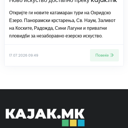
Ново искуство достапно преку Kajak.mk
Откријте ги новите катамаран тури на Охридско
Езеро. Панорамски крстарења, Св. Наум, Заливот
на Коските, Радожда, Сини Лагуни и приватни
пловидби за незаборавно езерско искуство.
Повеќе
17.07.2026 09:49