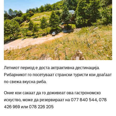
Летниот период е доста актрактивна дестинација.
Рибарникот го посетуваат странски туристи кои доаѓаат
по свежа вкусна риба.
Оние кои сакаат да го доживеат ова гастрономско
искуство, може да резервираат на
077 840 544
,
078
426 969
или
078 226 205