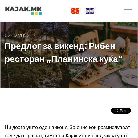
02.02.2022
Предлог за викенд: Рибен
ресторан „Планинска куќа“
Ни доаѓа уште еден викенд. За оние кои размислуваат
каде да скршнат, тимот на Кајак.мк ви споделува уште