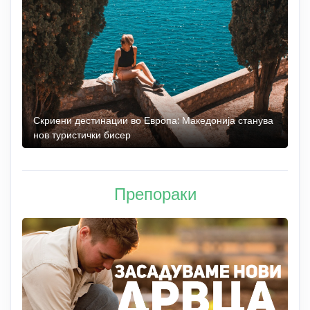
 до
Скриени дестинации во Европа: Македонија станува
О
нов туристички бисер
М
Препораки