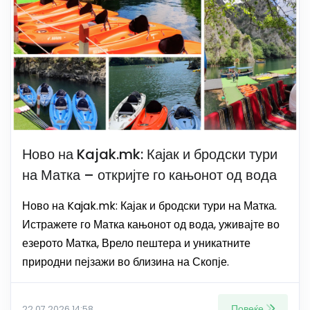
Ново на Kajak.mk: Кајак и бродски тури
на Матка – откријте го кањонот од вода
Ново на Kajak.mk: Кајак и бродски тури на Матка.
Истражете го Матка кањонот од вода, уживајте во
езерото Матка, Врело пештера и уникатните
природни пејзажи во близина на Скопје.
Повеќе
22.07.2026 14:58