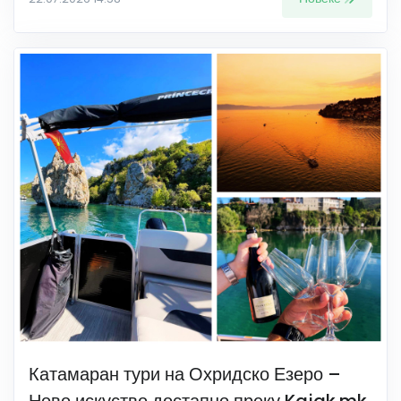
Катамаран тури на Охридско Езеро –