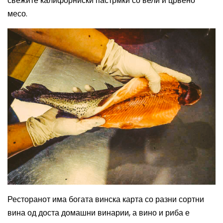
свежите калифорниски пастрмки со вели и црвено
месо.
Ресторанот има богата винска карта со разни сортни
вина од доста домашни винарии, а вино и риба е