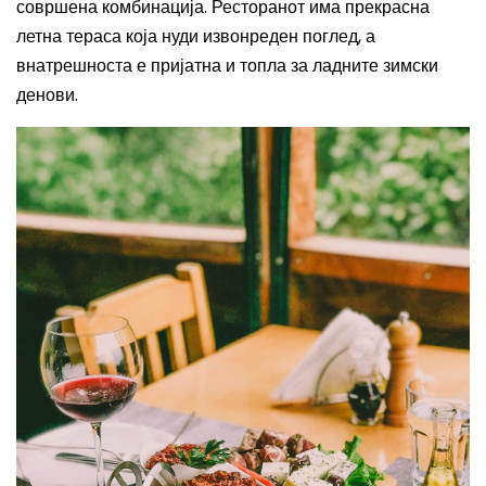
совршена комбинација.
Ресторанот има прекрасна
летна тераса која нуди извонреден поглед, а
внатрешноста е пријатна и топла за ладните зимски
денови.