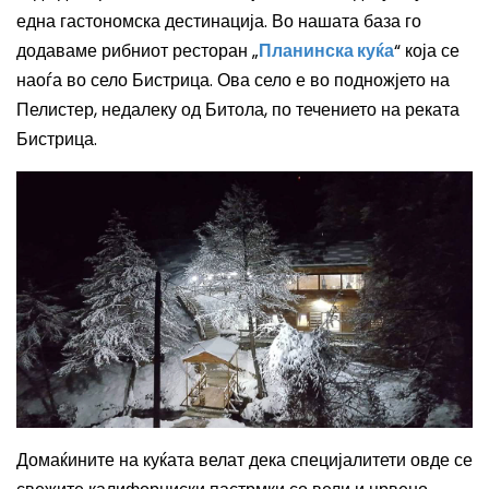
една гастономска дестинација. Во нашата база го
додаваме рибниот ресторан „
Планинска куќа
“ која се
наоѓа во село Бистрица. Ова село е во подножјето на
Пелистер, недалеку од Битола, по течението на реката
Бистрица.
Домаќините на куќата велат дека специјалитети овде се