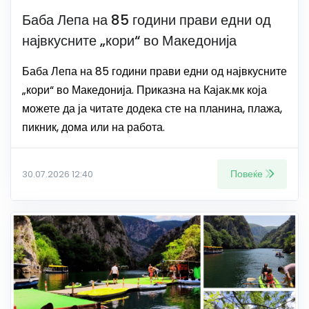
Баба Лепа на 85 години прави едни од
највкусните „кори“ во Македонија
Баба Лепа на 85 години прави едни од највкусните
„кори“ во Македонија. Приказна на Кајак.мк која
можете да ја читате додека сте на планина, плажа,
пикник, дома или на работа.
Повеќе
30.07.2026 12:40