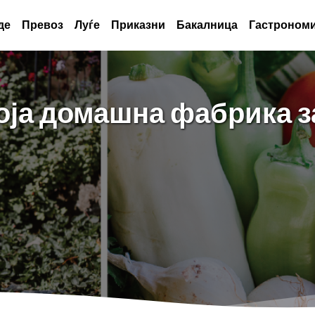
де
Превоз
Луѓе
Приказни
Бакалница
Гастрономи
моја домашна фабрика з