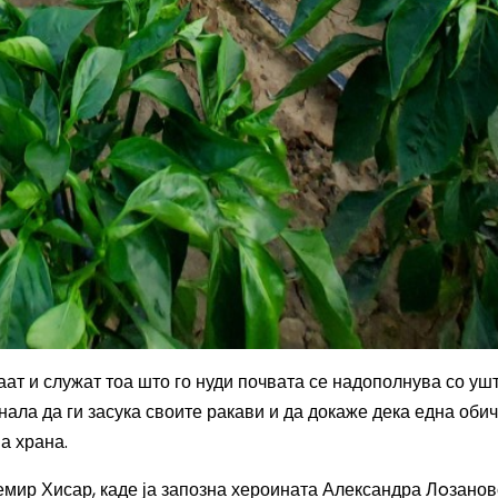
ат и с
лужат
тоа што го нуди
почвата
се надополнува со уш
нала да ги засука своите ракави и да докаже дека една оби
а храна.
мир Хисар, каде ја запозна хероината Александра Лoзанов