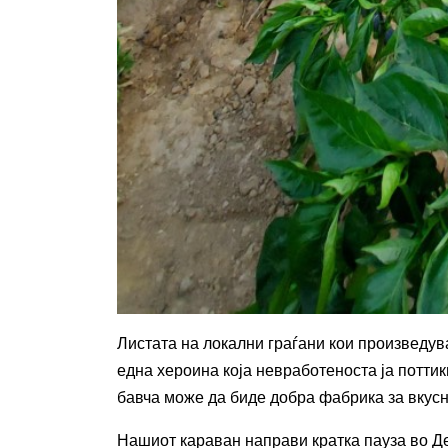
Листата на локални граѓани кои произведува
една хероина која невработеноста ја поттик
бавча може да биде добра фабрика за вкусн
Нашиот караван направи кратка пауза во Де