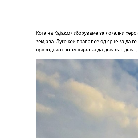
Кога на Кајак.мк зборуваме за локални херо
земјава
. Луѓе кои прават се од срце за да 
природниот
потенцијал
за
да докажат дека „