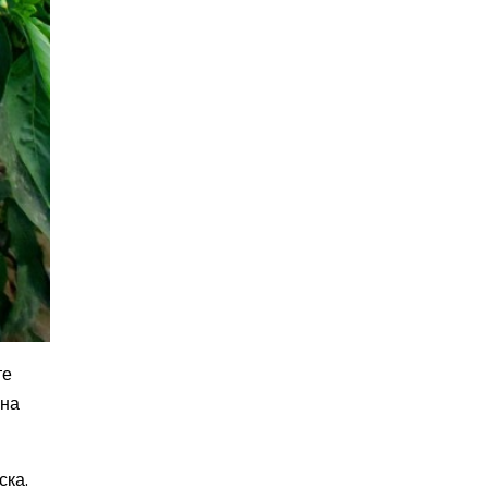
те
чна
ска.