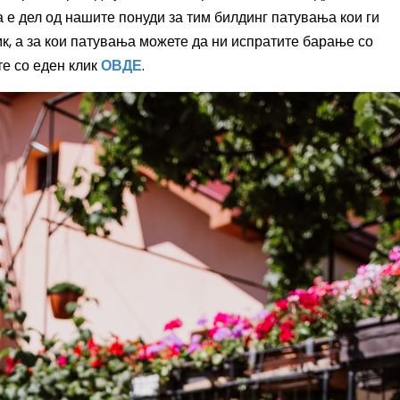
а е дел од
нашите понуди за тим билдинг патувања кои ги
к, а за кои патувања можете да ни испратите барање со
ете
со еден клик
ОВДЕ
.