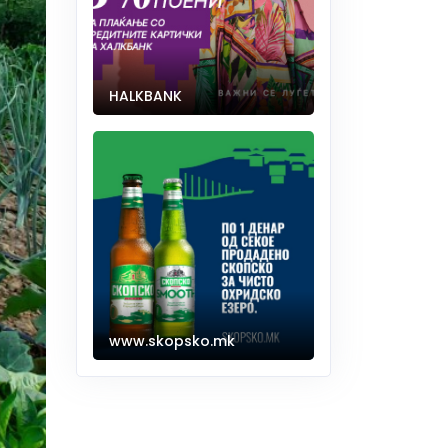
HALKBANK
www.skopsko.mk