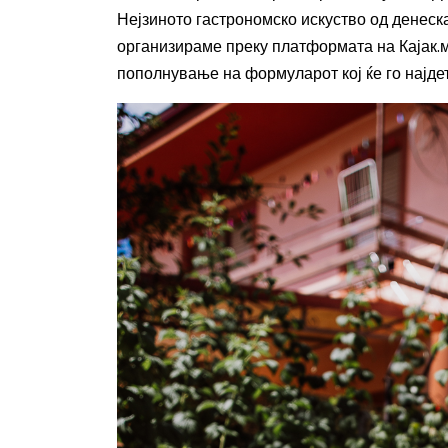
Нејзиното гастрономско искуство од денеск
организираме преку платформата на Кајак.м
пополнување на формуларот кој
ќе го најд