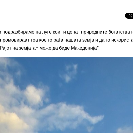
и подразбираме на луѓе кои ги ценат природните богатства 
го промовираат тоа кое го раѓа нашата земја и
да го
искорист
Рајот на земјата- може да биде Македонија“.
Целосно затемну
Сонцето 2026: П
најголемиот небе
во Европа