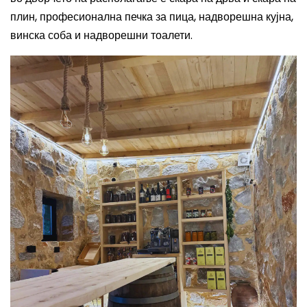
плин, професионална печка за пица, надворешна кујна,
винска соба и надворешни тоалети.