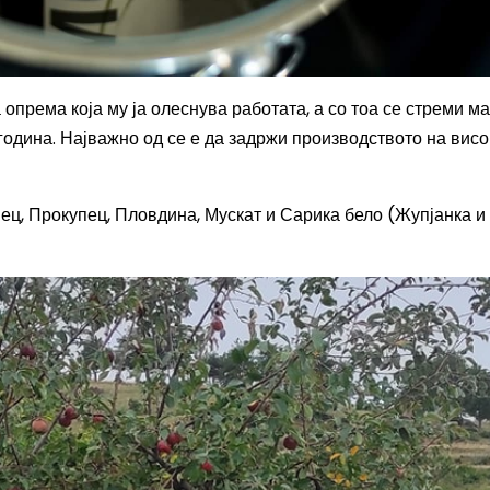
опрема која му ја олеснува работата, а со тоа се стреми м
година. Најважно од се е да задржи производството на висо
нец, Прокупец, Пловдина, Мускат и Сарика бело (Жупјанка и