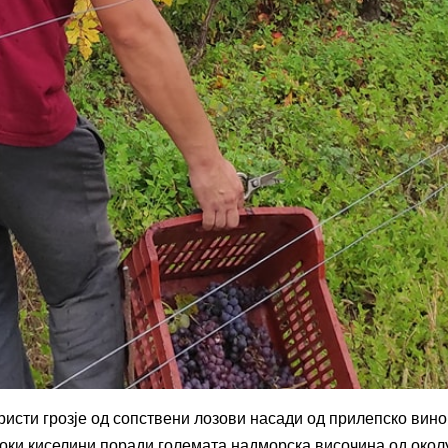
ористи грозје од сопствени лозови насади од прилепско вино
соки киселини поради големата надморска височина од окол