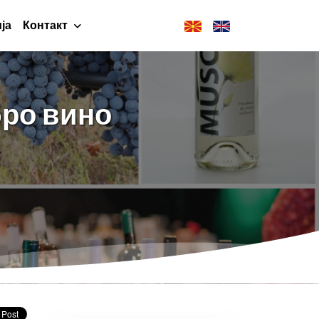
ја
Контакт
бро вино