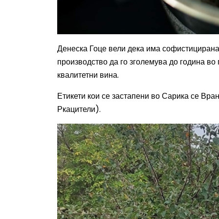
Денеска Гоце вели дека има софистицирана 
производство да го зголемува до година во 
квалитетни вина.
Етикети кои се застапени во Сарика се Вра
Ркацители).