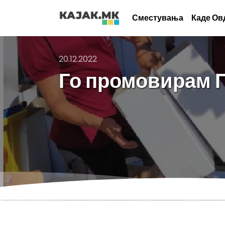
Сместувања
Каде Ов
20.12.2022
Го промовирам 