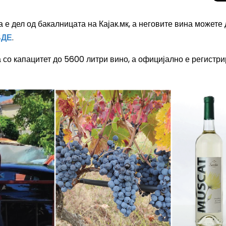
 е дел од бакалницата на Кајак.мк, а неговите вина можете 
ВДЕ
.
 со капацитет до 5600 литри вино, а официјално е регистр
Целосно затемну
Сонцето 2026: П
најголемиот небе
во Европа