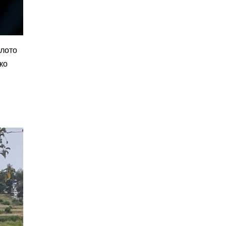
алото
ко