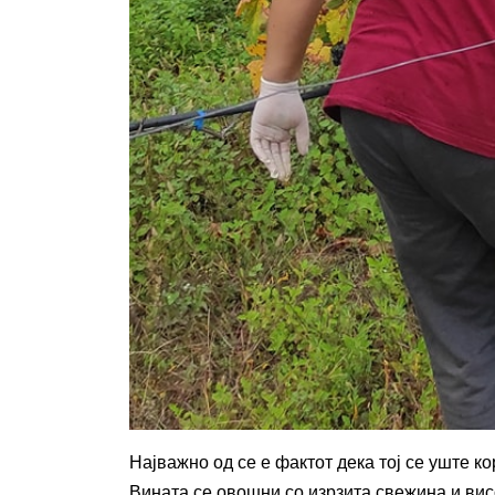
Најважно од се е фактот дека тој се уште к
Вината се овошни со изрзита свежина и ви