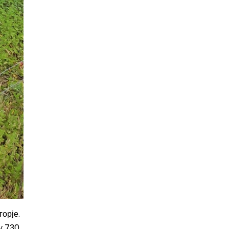
горје.
у 730