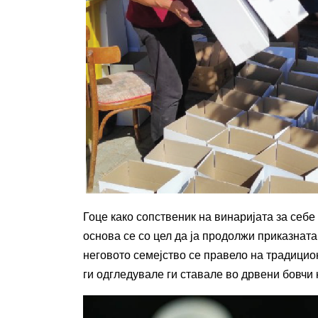
Гоце како сопственик на винаријата за себе
основа се со цел да ја продолжи приказната 
неговото семејство се правело на традицио
ги одгледувале ги ставале во дрвени бовчи