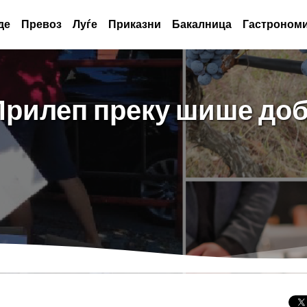
де
Превоз
Луѓе
Приказни
Бакалница
Гастрономи
Прилеп преку шише до