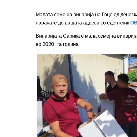
Малата семејна винарија на Гоце од денеска
нарачате до вашата адреса со еден клик
О
Винаријата Сарика е мала семејна винарија
во 2020-та година.