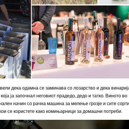
 вели дека одамна се заминава со лозарство и дека винарија
која ја започнал неговиот прадедо, дедо и татко. Виното во
нален начин со рачна машина за мелење грозје и сите сорти
 кои се користете како комињарници за домашни потреби.