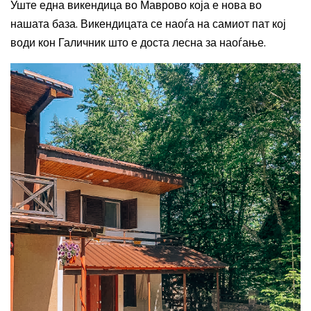
Уште една викендица во Маврово која е нова во
нашата база. Викендицата се наоѓа на самиот пат кој
води кон Галичник што е доста лесна за наоѓање.