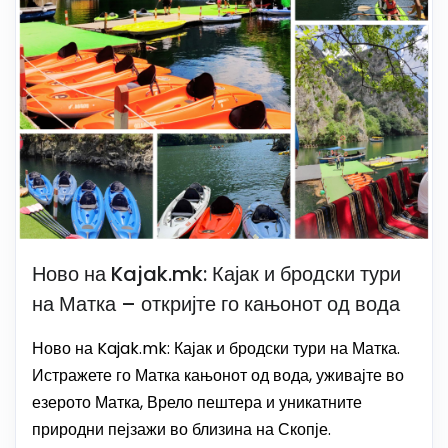
Ново на Kajak.mk: Кајак и бродски тури
на Матка – откријте го кањонот од вода
Ново на Kajak.mk: Кајак и бродски тури на Матка.
Истражете го Матка кањонот од вода, уживајте во
езерото Матка, Врело пештера и уникатните
природни пејзажи во близина на Скопје.