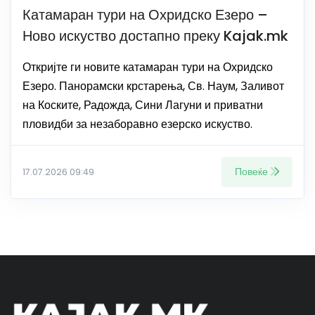
Катамаран тури на Охридско Езеро –
Ново искуство достапно преку Kajak.mk
Откријте ги новите катамаран тури на Охридско
Езеро. Панорамски крстарења, Св. Наум, Заливот
на Коските, Радожда, Сини Лагуни и приватни
пловидби за незаборавно езерско искуство.
Повеќе
17.07.2026 09:49