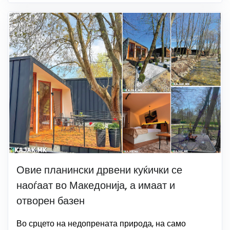
Овие планински дрвени куќички се
наоѓаат во Македонија, а имаат и
отворен базен
Во срцето на недопрената природа, на само