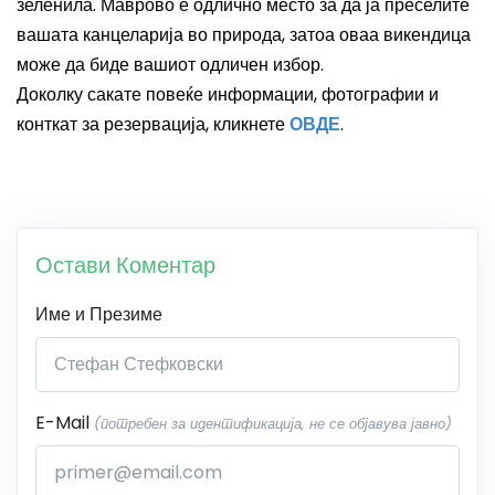
зеленила
.
Маврово
е
одлично
место
за
да
ја
преселите
вашата
канцеларија
во
природа
, затоа оваа викендица
може да биде вашиот одличен избор.
Доколку сакате повеќе информации, фотографии и
конткат за резервација, кликнете
ОВДЕ
.
Остави Коментар
Име и Презиме
E-Mail
(потребен за идентификација, не се објавува јавно)