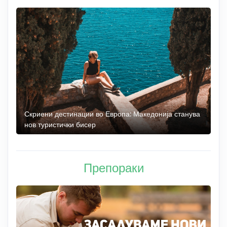
 до
Скриени дестинации во Европа: Македонија станува
О
нов туристички бисер
М
Препораки