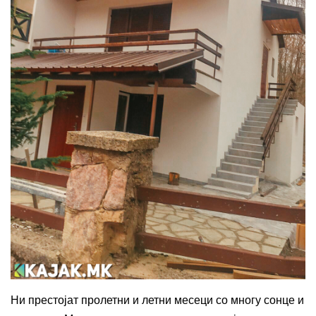
Ни
престојат
пролетни
и
летни
месеци
со
многу
сонце
и