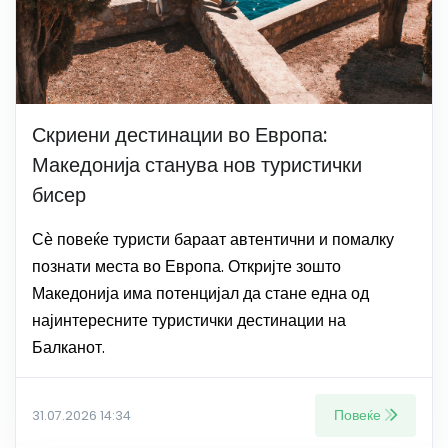
Скриени дестинации во Европа:
Македонија станува нов туристички
бисер
Сѐ повеќе туристи бараат автентични и помалку
познати места во Европа. Откријте зошто
Македонија има потенцијал да стане една од
најинтересните туристички дестинации на
Балканот.
Повеќе
31.07.2026 14:34