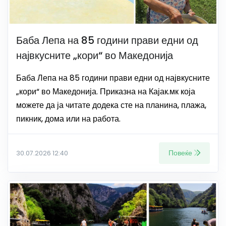
Баба Лепа на 85 години прави едни од
највкусните „кори“ во Македонија
Баба Лепа на 85 години прави едни од највкусните
„кори“ во Македонија. Приказна на Кајак.мк која
можете да ја читате додека сте на планина, плажа,
пикник, дома или на работа.
Повеќе
30.07.2026 12:40