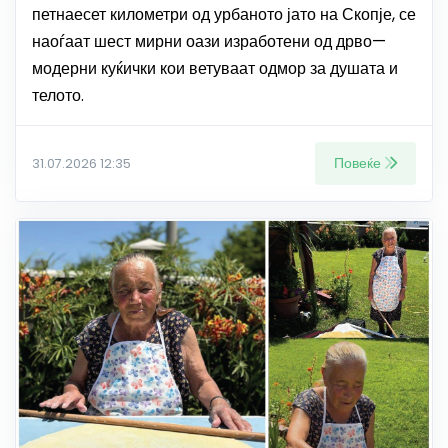
петнаесет километри од урбаното јато на Скопје, се
наоѓаат шест мирни оази изработени од дрво—
модерни куќички кои ветуваат одмор за душата и
телото.
Повеќе
31.07.2026 12:35