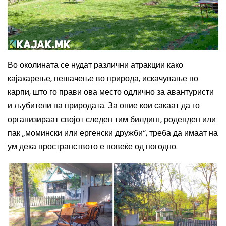
Во околината се нудат различни атракции како
кајакарење, пешачење во природа, искачување по
карпи, што го прави ова место одлично за авантуристи
и љубители на природата. За оние кои сакаат да го
организираат својот следен тим билдинг, роденден или
пак „момински или ергенски дружби“, треба да имаат на
ум дека пространството е повеќе од погодно.