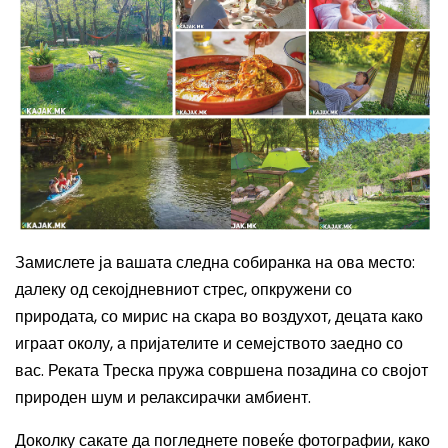
Замислете ја вашата следна собиранка на ова место:
далеку од секојдневниот стрес, опкружени со
природата, со мирис на скара во воздухот, децата како
играат околу, а пријателите и семејството заедно со
вас. Реката Треска пружа совршена позадина со својот
природен шум и релаксирачки амбиент.
Доколку сакате да погледнете повеќе фотографии, како