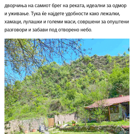
дворчиња на самиот брег на реката, идеални за одмор
и уживање. Тука ќе најдете удобности како лежалки,
хамаци, лулашки и големи маси, совршени за опуштени
разговори и забави под отворено небо.