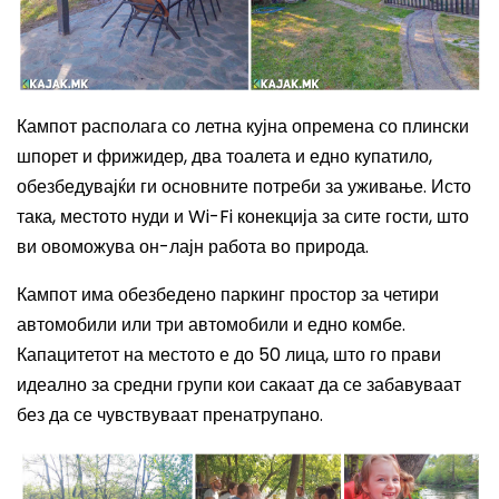
Кампот располага со летна кујна опремена со плински
шпорет и фрижидер, два тоалета и едно купатило,
обезбедувајќи ги основните потреби за уживање. Исто
така, местото нуди и Wi-Fi конекција за сите гости, што
ви овоможува он-лајн работа во природа.
Кампот има обезбедено паркинг простор за четири
автомобили или три автомобили и едно комбе.
Капацитетот на местото е до 50 лица, што го прави
идеално за средни групи кои сакаат да се забавуваат
без да се чувствуваат пренатрупано.