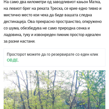
На само два километри од заводливиот кањон Матка,
на левиот брег на реката Треска, се крие едно тивко и
мистично место кои чека да биде вашата следна
дестинација. Ова прекрасно пространство, опкружено
со шума, обезбедува не само природна сенка и
ладовина, туку и извонреден пикник простор идеален
за разни настани.
Просторот можете да го резервирате со еден клик
ОВДЕ
.