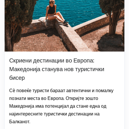
Скриени дестинации во Европа:
Македонија станува нов туристички
бисер
Сѐ повеќе туристи бараат автентични и помалку
познати места во Европа. Откријте зошто
Македонија има потенцијал да стане една од
најинтересните туристички дестинации на
Балканот.