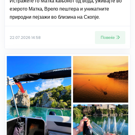
Истражете го Матка кањонот од вода, уживајте во
езерото Матка, Врело пештера и уникатните
природни пејзажи во близина на Скопје.
Повеќе
22.07.2026 14:58