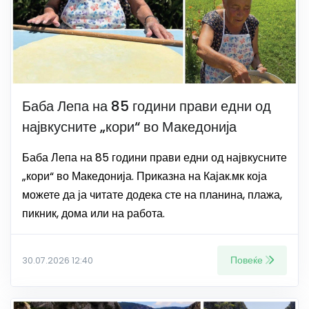
Баба Лепа на 85 години прави едни од
највкусните „кори“ во Македонија
Баба Лепа на 85 години прави едни од највкусните
„кори“ во Македонија. Приказна на Кајак.мк која
можете да ја читате додека сте на планина, плажа,
пикник, дома или на работа.
Повеќе
30.07.2026 12:40