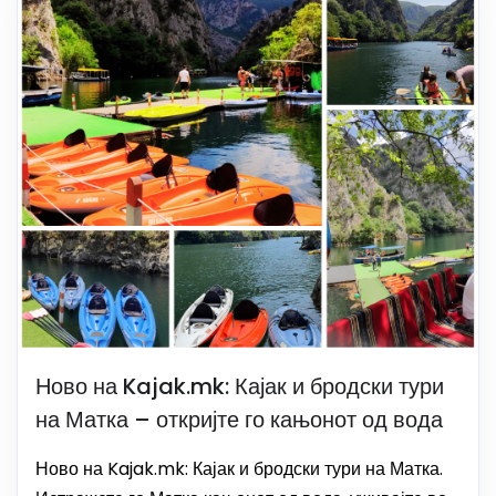
Ново на Kajak.mk: Кајак и бродски тури
на Матка – откријте го кањонот од вода
Ново на Kajak.mk: Кајак и бродски тури на Матка.