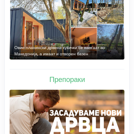
а
Овие планински дрвени куќички се наоѓаат во
Б
Македонија, а имаат и отворен базен
„
Препораки