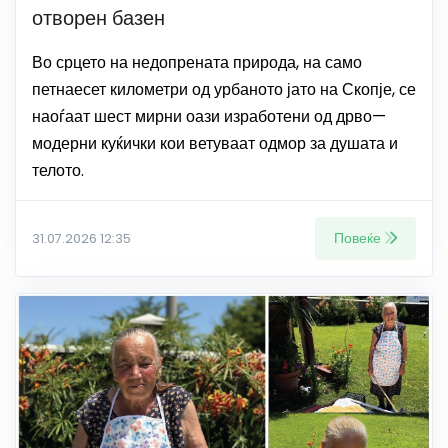
отворен базен
Во срцето на недопрената природа, на само
петнаесет километри од урбаното јато на Скопје, се
наоѓаат шест мирни оази изработени од дрво—
модерни куќички кои ветуваат одмор за душата и
телото.
Повеќе
31.07.2026 12:35