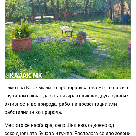
Тимот на Кајак.мк им го препорачува ова место на сите
групи кои сакаат да организираат пикник другарување,
активности во природа, работни презентации или
работилници во природа.
Местото се наоѓа крај село Шишево, одвоено од
секојдневната бучава и гужва. Располага со две зелени