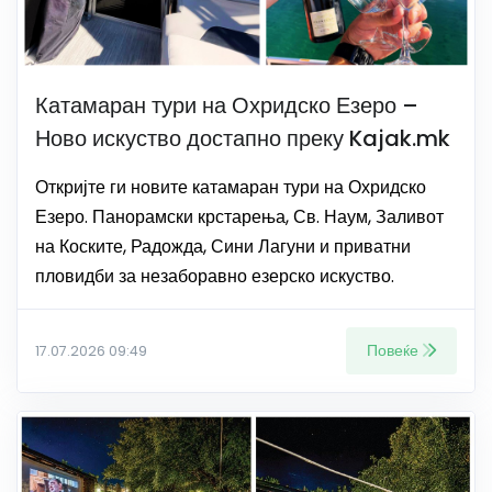
Катамаран тури на Охридско Езеро –
Ново искуство достапно преку Kajak.mk
Откријте ги новите катамаран тури на Охридско
Езеро. Панорамски крстарења, Св. Наум, Заливот
на Коските, Радожда, Сини Лагуни и приватни
пловидби за незаборавно езерско искуство.
Повеќе
17.07.2026 09:49