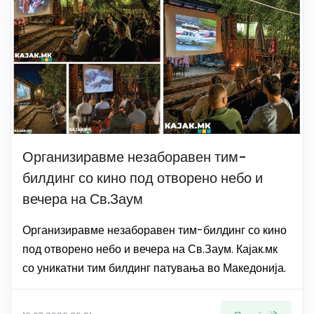
Организиравме незаборавен тим-
билдинг со кино под отворено небо и
вечера на Св.Заум
Организиравме незаборавен тим-билдинг со кино
под отворено небо и вечера на Св.Заум. Кајак.мк
со уникатни тим билдинг патувања во Македонија.