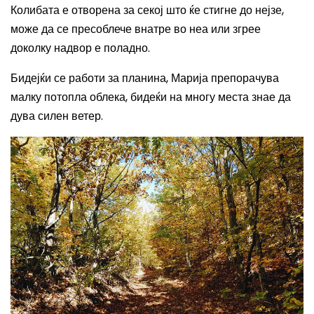
Колибата е отворена за секој што ќе стигне до нејзе,
може да се пресоблече внатре во неа или згрее
доколку надвор е поладно.
Бидејќи се работи за планина, Марија препорачува
малку потопла облека, бидеќи на многу места знае да
дува силен ветер.