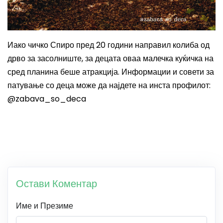
Иако чичко Спиро пред 20 години направил колиба од
дрво за засолниште, за децата оваа малечка куќичка на
сред планина беше атракција. Информации и совети за
патување со деца може да најдете на инста профилот:
@zabava_so_deca
Остави Коментар
Име и Презиме