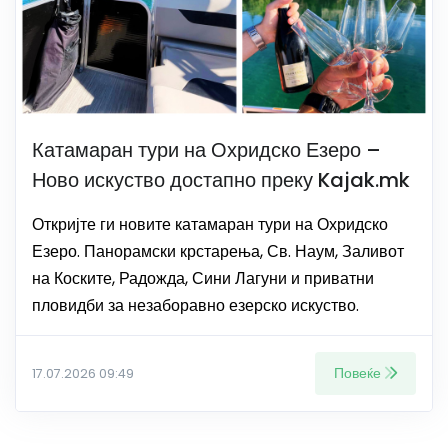
Катамаран тури на Охридско Езеро –
Ново искуство достапно преку Kajak.mk
Откријте ги новите катамаран тури на Охридско
Езеро. Панорамски крстарења, Св. Наум, Заливот
на Коските, Радожда, Сини Лагуни и приватни
пловидби за незаборавно езерско искуство.
Повеќе
17.07.2026 09:49