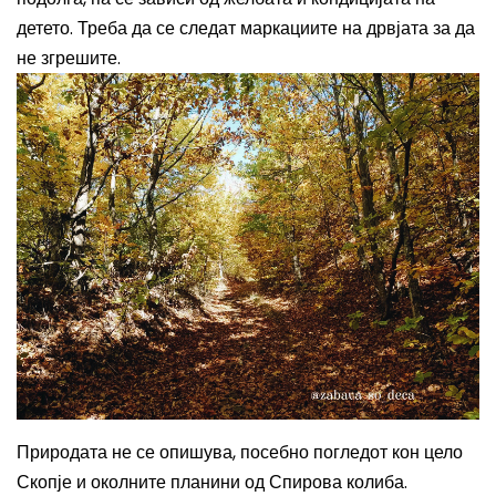
детето. Треба да се следат маркациите на дрвјата за да
не згрешите.
Природата не се опишува, посебно погледот кон цело
Скопје и околните планини од Спирова колиба.