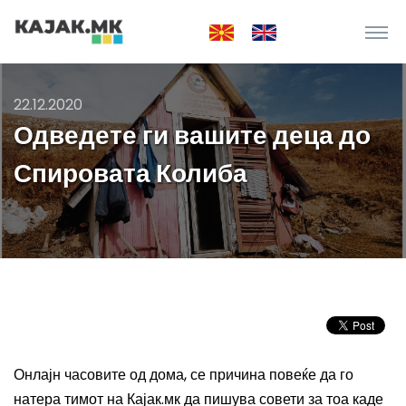
22.12.2020
Одведете ги вашите деца до
Спировата Колиба
Онлајн часовите од дома, се причина повеќе да го
натера тимот на Кајак.мк да пишува совети за тоа каде