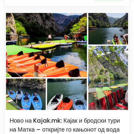
Ново на Kajak.mk: Кајак и бродски тури
на Матка – откријте го кањонот од вода