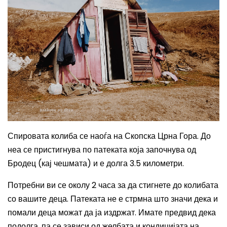
Спировата колиба се наоѓа на Скопска Црна Гора. До
неа се пристигнува по патеката која започнува од
Бродец (кај чешмата) и е долга 3.5 километри.
Потребни ви се околу 2 часа за да стигнете до колибата
со вашите деца. Патеката не е стрмна што значи дека и
помали деца можат да ја издржат. Имате предвид дека
подолга, па се зависи од желбата и кондицијата на