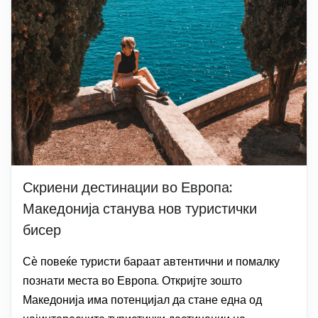
Скриени дестинации во Европа:
Македонија станува нов туристички
бисер
Сѐ повеќе туристи бараат автентични и помалку
познати места во Европа. Откријте зошто
Македонија има потенцијал да стане една од