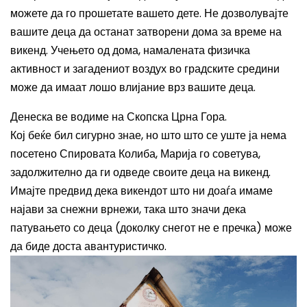
можете да го прошетате вашето дете. Не дозволувајте
вашите деца да останат затворени дома за време на
викенд. Учењето од дома, намалената физичка
активност и загадениот воздух во градските средини
може да имаат лошо влијание врз вашите деца.
Денеска ве водиме на Скопска Црна Гора.
Кој беќе бил сигурно знае, но што што се уште ја нема
посетено Спировата Колиба, Марија го советува,
задолжително да ги одведе своите деца на викенд.
Имајте предвид дека викендот што ни доаѓа имаме
најави за снежни врнежи, така што значи дека
патувањето со деца (доколку снегот не е пречка) може
да биде доста авантуристичко.