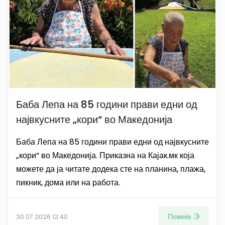
Баба Лепа на 85 години прави едни од
највкусните „кори“ во Македонија
Баба Лепа на 85 години прави едни од највкусните
„кори“ во Македонија. Приказна на Кајак.мк која
можете да ја читате додека сте на планина, плажа,
пикник, дома или на работа.
Повеќе
30.07.2026 12:40