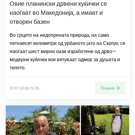
Овие планински дрвени куќички се
наоѓаат во Македонија, а имаат и
отворен базен
Во срцето на недопрената природа, на само
петнаесет километри од урбаното јато на Скопје, се
наоѓаат шест мирни оази изработени од дрво—
модерни куќички кои ветуваат одмор за душата и
телото.
Повеќе
31.07.2026 12:35