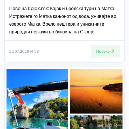
Ново на Kajak.mk: Кајак и бродски тури на Матка.
Истражете го Матка кањонот од вода, уживајте во
езерото Матка, Врело пештера и уникатните
природни пејзажи во близина на Скопје.
Повеќе
22.07.2026 14:58