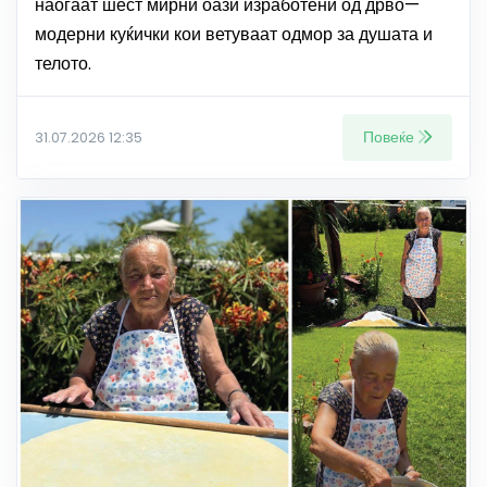
наоѓаат шест мирни оази изработени од дрво—
модерни куќички кои ветуваат одмор за душата и
телото.
Повеќе
31.07.2026 12:35