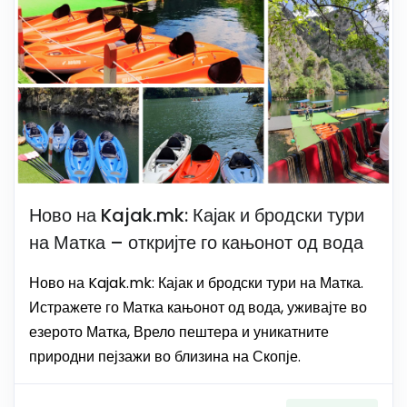
Ново на Kajak.mk: Кајак и бродски тури
на Матка – откријте го кањонот од вода
Ново на Kajak.mk: Кајак и бродски тури на Матка.
Истражете го Матка кањонот од вода, уживајте во
езерото Матка, Врело пештера и уникатните
природни пејзажи во близина на Скопје.