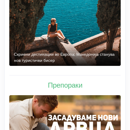
 до
Скриени дестинации во Европа: Македонија станува
О
нов туристички бисер
М
Препораки