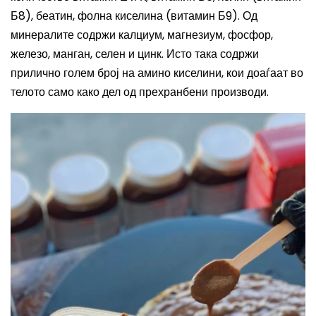
Б8), беатин, фолна киселина (витамин Б9). Од
минералите содржи калциум, магнезиум, фосфор,
железо, манган, селен и цинк. Исто така содржи
прилично голем број на амино киселини, кои доаѓаат во
телото само како дел од прехранбени производи.