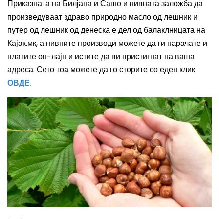
Приказната на Билјана и Сашо и нивната заложба да
произведуваат здраво природно масло од лешник и
путер од лешник од денеска е дел од балаклницата на
Кајак.мк, а нивните производи можете да ги нарачате и
платите он-лајн и истите да ви пристигнат на ваша
адреса. Сето тоа можете да го сторите со еден клик
ОВДЕ
.