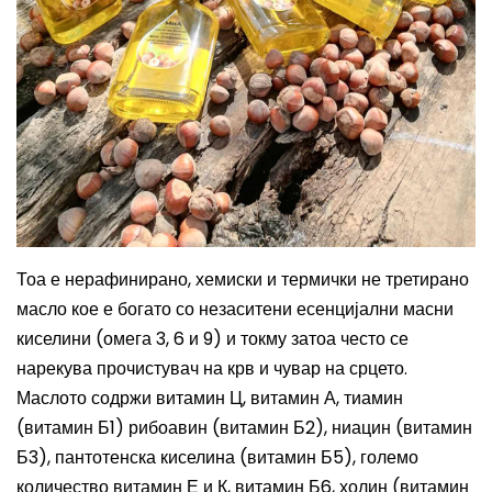
Тоа е нерафинирано, хемиски и термички не третирано
масло кое е богато со незаситени есенцијални масни
киселини (омега 3, 6 и 9) и токму затоа често се
нарекува прочистувач на крв и чувар на срцето.
Маслото содржи витамин Ц, витамин А, тиамин
(витамин Б1) рибоавин (витамин Б2), ниацин (витамин
Б3), пантотенска киселина (витамин Б5), големо
количество витамин Е и К, витамин Б6, холин (витамин