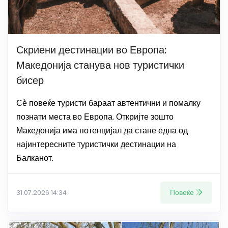
Скриени дестинации во Европа:
Македонија станува нов туристички
бисер
Сѐ повеќе туристи бараат автентични и помалку
познати места во Европа. Откријте зошто
Македонија има потенцијал да стане една од
најинтересните туристички дестинации на
Балканот.
Повеќе
31.07.2026 14:34