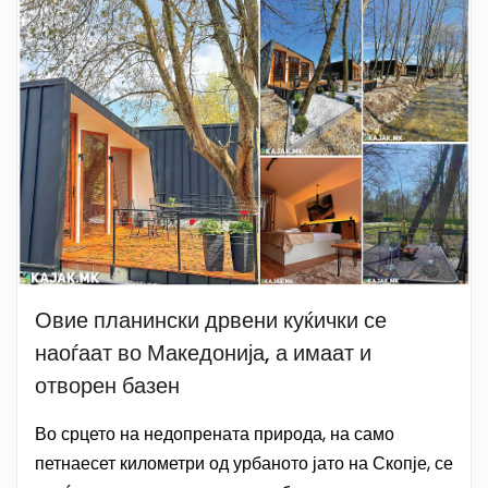
Овие планински дрвени куќички се
наоѓаат во Македонија, а имаат и
отворен базен
Во срцето на недопрената природа, на само
петнаесет километри од урбаното јато на Скопје, се