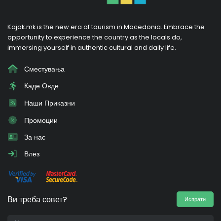
Kajak.mk is the new era of tourism in Macedonia. Embrace the
opportunity to experience the country as the locals do,
immersing yourself in authentic cultural and daily life.
Сместувања
Каде Овде
Наши Приказни
Промоции
За нас
Влез
Ви треба совет?
Испрати