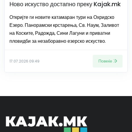
Ново искуство достапно преку Kajak.mk
Откријте ги новите катамаран тури на Охридско
Езеро. Панорамски крстарења, Св. Наум, Заливот
на Коските, Радожда, Сини Лагуни и приватни
пловидби за незаборавно езерско искуство.
Повеќе
17.07.2026 09:49