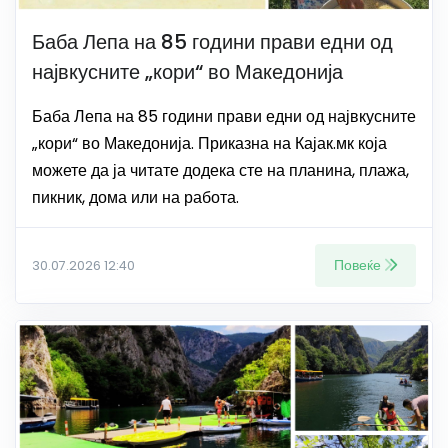
Баба Лепа на 85 години прави едни од
највкусните „кори“ во Македонија
Баба Лепа на 85 години прави едни од највкусните
„кори“ во Македонија. Приказна на Кајак.мк која
можете да ја читате додека сте на планина, плажа,
пикник, дома или на работа.
Повеќе
30.07.2026 12:40