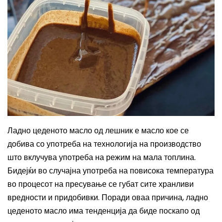
Ладно цеден
ото масло од лешник е масло кое се
добива со употреба на технологија на производство
што вклучува употреба на режим на мала топлина.
Бидејќи во случајна употреба на повисока температура
во процесот на пресување се губат сите хранливи
вредности и придобивки. Поради оваа причина, ладно
цеденото масло има тенденција да биде поскапо од