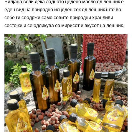
Билјана вели дека ладното цедено масло од лешник е
еден вид на природно исцеден сок од лешник што во
себе ги соодржи само совите природни хранливи
состојки и се одликува со мирисот и вкусот на лешник.