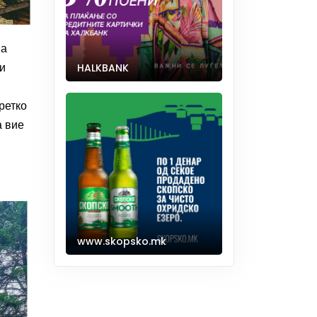
на
си
HALKBANK
ретко
а вие
www.skopsko.mk