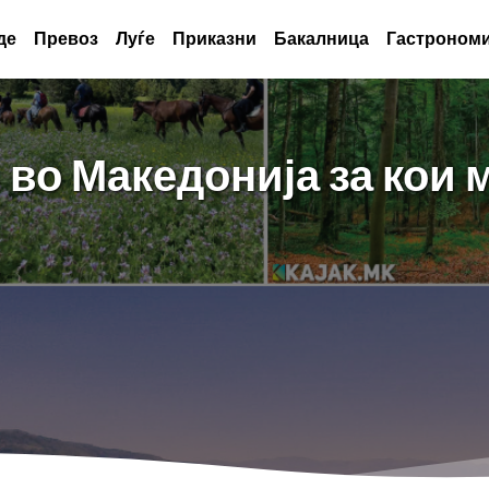
де
Превоз
Луѓе
Приказни
Бакалница
Гастрономи
во Македонија за кои 