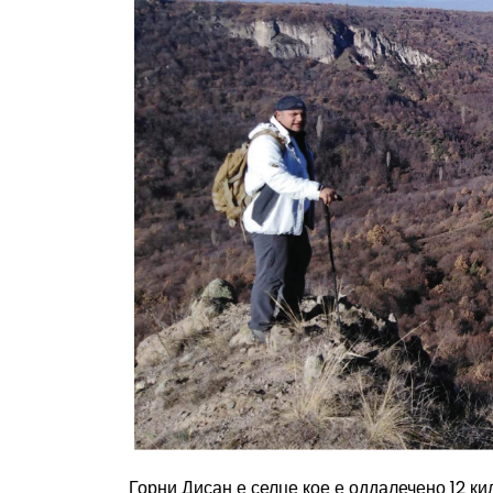
Горни Дисан е селце кое е оддалечено 12 к