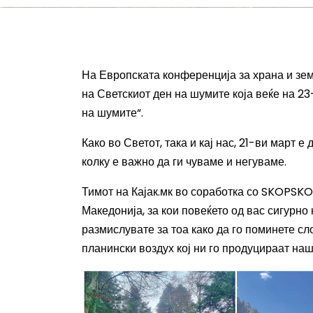
На Европската конференција за храна и зем
на Светскиот ден на шумите
која веќе на
23
на шумите“.
Како во Светот, така и кај нас,
21-ви март
е 
колку е важно да ги чуваме и негуваме.
Тимот на Кајак.мк во соработка со SKOPSK
Македонија, за кои
повеќето од вас сигурно 
размислувате
за тоа
како да го поминете с
планински воздух кој ни го продуцираат на