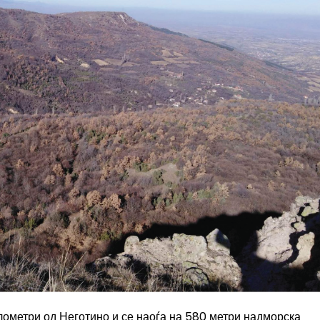
илометри од Неготино и се наоѓа на 580 метри надморска