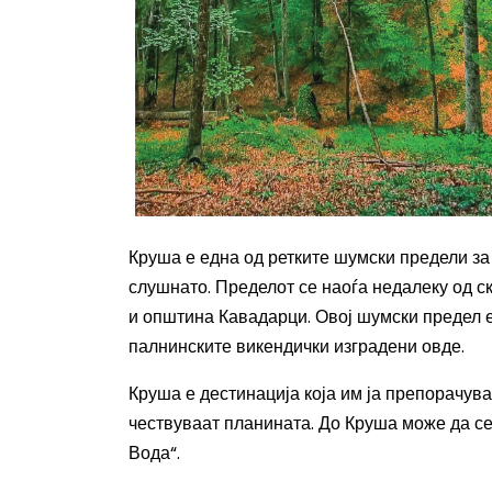
Круша е една од ретките шумски предели за
слушнато. Пределот се наоѓа недалеку од с
и општина Кавадарци.
О
вој шумски предел
палнинските
викендички
изградени овде.
Круша е дестинација која им ја препорачув
чествуваат планината
. До Круша може да с
Вода“.