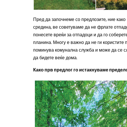
Пред да започнеме со
предлозите
, ние как
средина, ве советуваме да не фрлате отпад
понесете вреќи за отпадоци и да го соберет
планина. Многу е важно да не ги користите 
поминува комунална служба и може да се сл
да бидете веќе дома.
Како прв предлог го истакнуваме предел