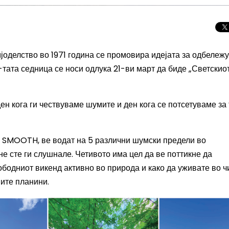
јоделство во 1971 година
се промовира
идејата за одбележ
-тата седница
се носи одлука
21-ви март
да биде
„Светски
о
ден кога ги чествуваме
шумите
и ден кога се потсетуваме за
O SMOOTH, ве водат на 5
различни
шумски
предели во
не
сте ги слушнале
. Четивото има цел да ве поттикне да
лободниот викенд активно
во природа
и како да уживате во ч
шите планини.
Целосно затемну
Сонцето 2026: П
најголемиот небе
во Европа