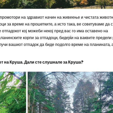
о промотори на здравиот начин на живеење и чистата живот
оци за време на прошетките,
а
исто така
, ве советуваме да 
е отпадокот кој можеби некој пред вас го има оставено на
планинските корпи за отпадоци, бидејќи на ваквите предели 
учи вашиот отпадок да биде подолго време на планината, 
от на Круша.
Дали сте слушнале за Круша?