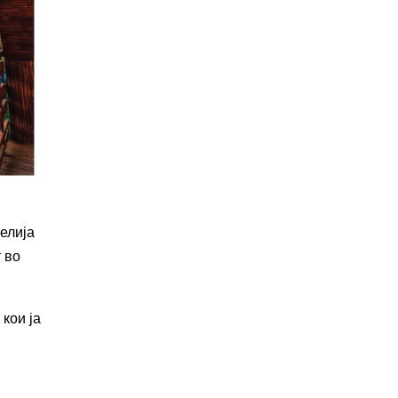
елија
 во
 кои ја