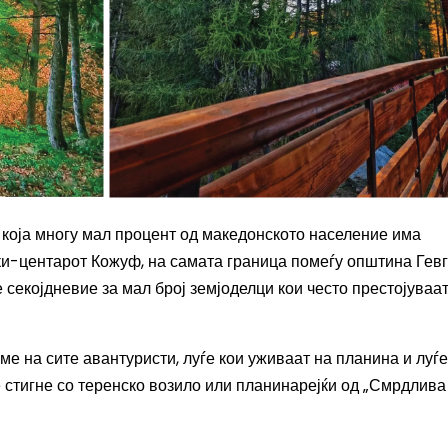
 која многу мал процент од македонското население има
ки-центарот Кожуф, на самата граница помеѓу општина Гевг
е секојдневие за мал број земјоделци кои често престојуваат
аме на сите авантуристи, луѓе кои уживаат на планина
и
луѓе
е стигне со теренско возило или планинарејќи од „Смрдлива