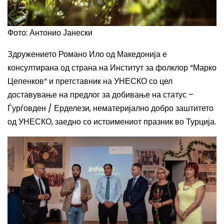
Фото: Антонио Јанески
Здружението Романо Ило од Македонија е
консултирана од страна на Институт за фолклор “Марко
Цепенков“ и претставник на УНЕСКО со цел
доставување на предлог за добивање на статус –
Ѓурѓовден / Ерделези, нематеријално добро заштитето
од УНЕСКО, заедно со истоимениот празник во Турција.