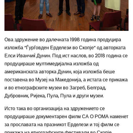
Ова здружение во далечната 1998 година продуцира
изложба “Ѓурѓовден Ерделези во Скопје“ од авторката
Елси Иванчиќ Дунин. Под ист наслов, во 2018 година се
продуцираше мултимедијална изложба од
американската авторка Дунин, која изложба беше
поставена во Музеј на Македонија, а истата се прикажа
и во етнографските музеи во Загреб, Белград,
Дубровник, Ријека, Пула, Пула и други музеи.
Исто така во организација на здружението се
продуцираше документарен филм СА О РОМА наменет
за прославата на празникот Ерделези и тој филм се
прикажа на етнографските фестивали во Скопје,