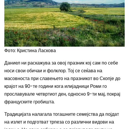
Фото: Кристина Ласкова
Даниел ни раскажува за овој празник кој сам по себе
носи свои обичаи и фолклор. Тој се сеќава на
масовноста при славењето на празникот во Скопје до
крајот на 90-те години кога илијадници Роми го
прославувале четвртиот ден, односно 9-ти мај, покрај
француските гробишта.
Традицијата налагала тогашните семејства да појдат
на излет и подготват трпеза со различни видови на