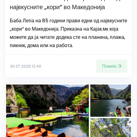
највкусните „кори“ во Македонија
Баба Лепа на 85 години прави едни од највкусните
„кори“ во Македонија. Приказна на Кајак.мк која
можете да ја читате додека сте на планина, плажа,
пикник, дома или на работа.
Повеќе
30.07.2026 12:40