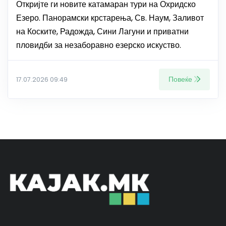
Откријте ги новите катамаран тури на Охридско
Езеро. Панорамски крстарења, Св. Наум, Заливот
на Коските, Радожда, Сини Лагуни и приватни
пловидби за незаборавно езерско искуство.
Повеќе
17.07.2026 09:49