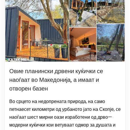
Овие планински дрвени куќички се
наоѓаат во Македонија, а имаат и
отворен базен
Во срцето на недопрената природа, на само
петнаесет километри од урбаното јато на Скопје, се
наоѓаат шест мирни оази изработени од дрво—
модерни куќички кои ветуваат одмор за душата и