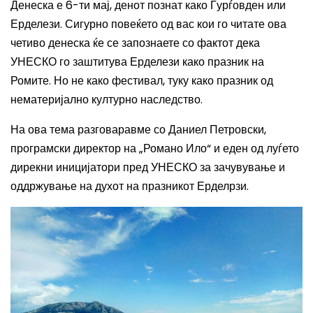
Денеска е 6-ти мај, денот познат како Ѓурѓовден или
Ерделези. Сигурно повеќето од вас кои го читате ова
четиво денеска ќе се запознаете со фактот дека
УНЕСКО го заштитува Ерделези како празник на
Ромите. Но не како фестивал, туку како празник од
нематеријално културно наследство.
На ова тема разговаравме со Даниел Петровски,
програмски директор на „Романо Ило“ и еден од луѓето
дирекни иницијатори пред УНЕСКО за зачувување и
оддржување на духот на празникот Ерделрзи.