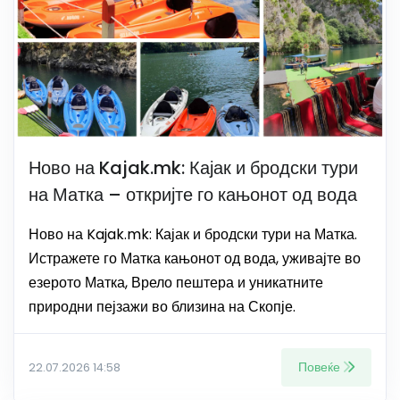
Ново на Kajak.mk: Кајак и бродски тури
на Матка – откријте го кањонот од вода
Ново на Kajak.mk: Кајак и бродски тури на Матка.
Истражете го Матка кањонот од вода, уживајте во
езерото Матка, Врело пештера и уникатните
природни пејзажи во близина на Скопје.
Повеќе
22.07.2026 14:58