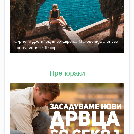
 до
Скриени дестинации во Европа: Македонија станува
О
нов туристички бисер
М
Препораки