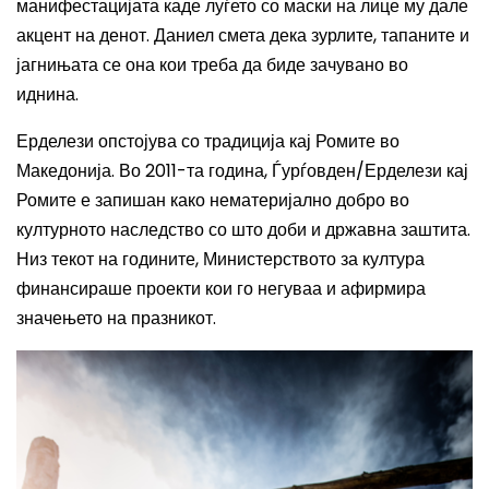
манифестацијата каде луѓето со маски на лице му дале
акцент на денот. Даниел смета дека зурлите, тапаните и
јагнињата се она кои треба да биде зачувано во
иднина.
Ерделези опстојува со традиција кај Ромите во
Македонија. Во 2011-та година, Ѓурѓовден/Ерделези кај
Ромите е запишан како нематеријално добро во
културното наследство со што доби и државна заштита.
Низ текот на годините, Министерството за култура
финансираше проекти кои го негуваа и афирмира
значењето на празникот.