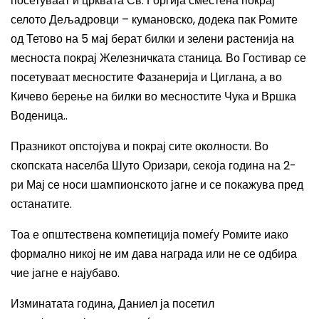
посетуваат и црквата Св. Ѓорѓија сместена покрај
селото Дељадровци – кумановско, додека пак Ромите
од Тетово на 5 мај берат билки и зелени растенија на
месноста покрај Железничката станица. Во Гостивар се
посетуваат месностите Фазанерија и Циглана, а во
Кичево берење на билки во месностите Чука и Вршка
Воденица..
Празникот опстојува и покрај сите околности. Во
скопската населба Шуто Оризари, секоја година на 2-
ри Мај се носи шампионското јагне и се покажува пред
останатите.
Тоа е општествена компетиција помеѓу Ромите иако
формално никој не им дава награда или не се одбира
чие јагне е најубаво.
Изминатата година, Даниел ја посетил