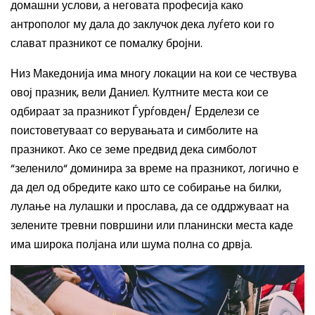
домашни услови, а неговата професија како
антрополог му дала до заклучок дека луѓето кои го
слават празникот се помалку бројни.
Низ Македонија има многу локации на кои се чествува
овој празник, вели Даниел. Култните места кои се
одбираат за празникот Ѓурѓовден/ Ерделези се
поистоветуваат со верувањата и симболите на
празникот. Ако се земе предвид дека симболот
“зеленило“ доминира за време на празникот, логично е
да дел од обредите како што се собирање на билки,
лулање на лулашки и прослава, да се оддржуваат на
зелените тревни површини или планински места каде
има широка полјана или шума полна со дрвја.