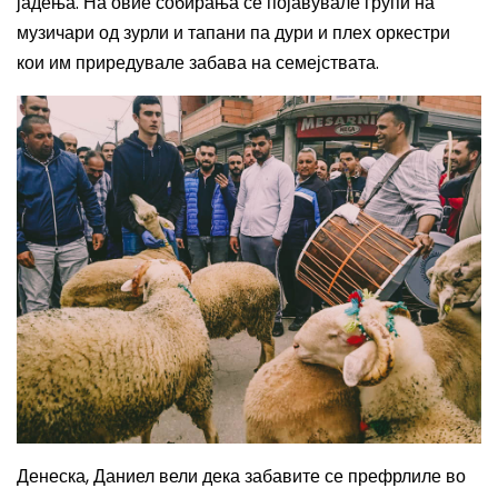
јадења. На овие собирања се појавувале групи на
музичари од зурли и тапани па дури и плех оркестри
кои им приредувале забава на семејствата.
Денеска, Даниел вели дека забавите се префрлиле во