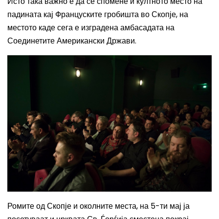
Исто така важно е да се спомене и култното место на
падината кај Француските гробишта во Скопје, на
местото каде сега е изградена амбасадата на
Соединетите Американски Држави.
Ромите од Скопје и околните места, на 5-ти мај ја