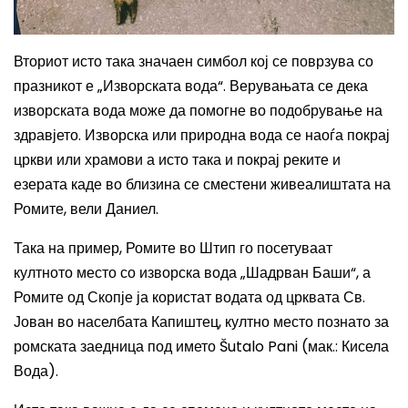
Вториот исто така значаен симбол кој се поврзува со
празникот е „Изворската вода“. Верувањата се дека
изворската вода може да помогне во подобрување на
здравјето. Изворска или природна вода се наоѓа покрај
цркви или храмови а исто така и покрај реките и
езерата каде во близина се сместени живеалиштата на
Ромите, вели Даниел.
Така на пример, Ромите во Штип го посетуваат
култното место со изворска вода „Шадрван Баши“, а
Ромите од Скопје ја користат водата од црквата Св.
Јован во населбата Капиштец, култно место познато за
ромската заедница под името Šutalo Pani (мак.: Кисела
Вода).