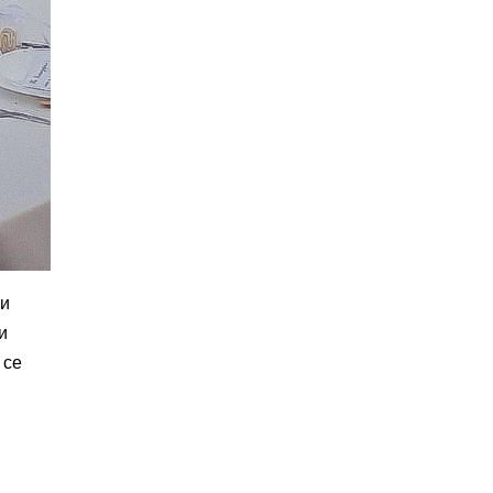
ни
и
 се