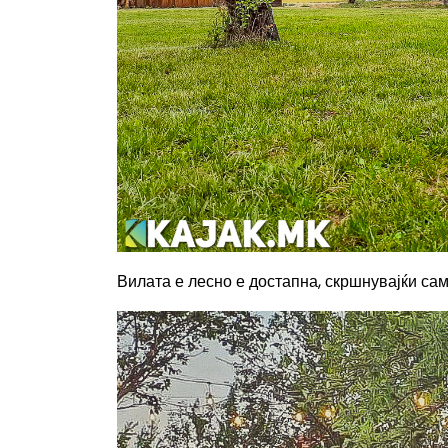
Вилата е л
есно е достапна, скршнувајќи са