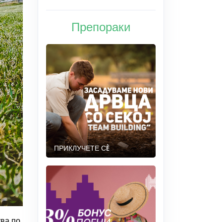
Препораки
ПРИКЛУЧЕТЕ СÈ
ува по