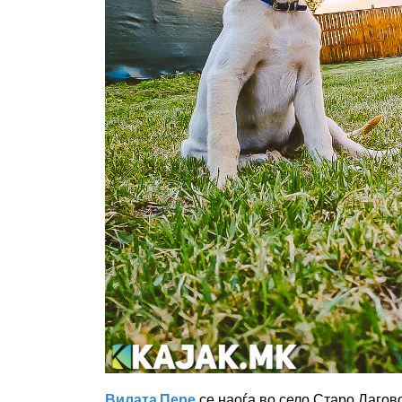
Вилата Пере
се наоѓа во село Старо Лагово