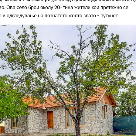
во. Ова
село
брои околу 20-тина жители кои претежно се
о и одгледување на познатото жолто злато - тутунот.