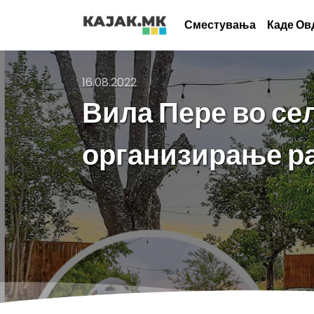
Сместувања
Каде Ов
16.08.2022
Вила Пере во сел
организирање р