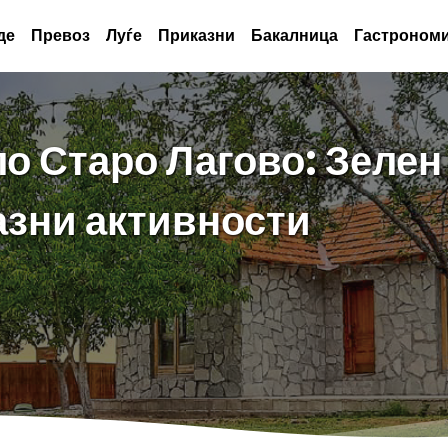
де
Превоз
Луѓе
Приказни
Бакалница
Гастрономи
о Старо Лагово: Зелен
азни активности