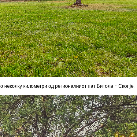
мо неколку километри од регионалниот пат Битола - Скопје.