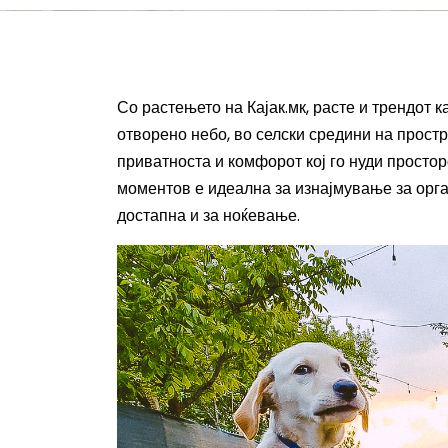
Со растењето на Кајак.мк, расте и трендот 
отворено небо, во селски средини на прост
приватноста и комфорот кој го нуди просто
моментов е идеална за изнајмување за орга
достапна и за ноќевање.