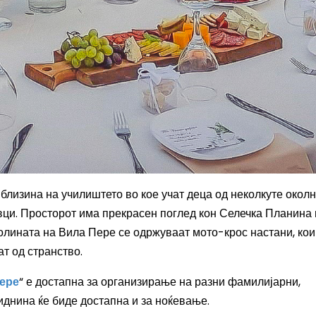
 близина на училиштето во кое учат деца од неколкуте окол
вци.
Просторот има прекрасен
поглед кон Селечка Планина 
олината на Вила Пере се одржуваат мото
-
крос настани, кои
т од странство.
ере
“ е достапна за организирање на разни фамилијарни,
 иднина ќе биде достапна и за ноќевање.