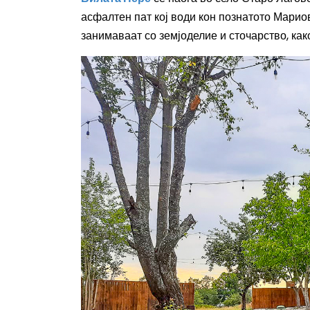
а
сфалтен пат кој води кон познатото Марио
занимаваат со земјоделие и сточарство, как