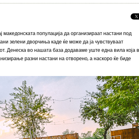
кај македонската популација да организираат настани под
рани зелени дворчиња каде ќе може да ја чувствуваат
рот. Денеска во нашата база додаваме уште една вила која 
низирање разни настани на отворено, а наскоро ќе биде
Целосно затемну
Сонцето 2026: П
најголемиот небе
во Европа