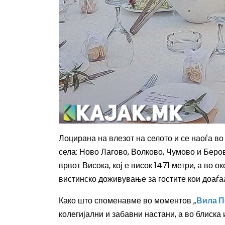
Лоцирана на
влезот
на селото
и
се наоѓа во
села: Ново Лагово, Волково, Чумово и Беро
врвот Висока, кој е висок 1471 метри,
а
во ок
вистинско доживување за гостите кои доаѓаа
Како што споменавме во моментов „
Вила П
колегијални и забавни настани, а во блиска