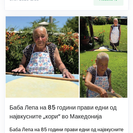
Баба Лепа на 85 години прави едни од
највкусните „кори“ во Македонија
Баба Лепа на 85 години прави едни од највкусните