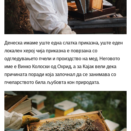
Денеска имаме уште една слатка приказна, уште еден
локален херој чија приказна е поврзана со
одгледувањето пчели и произдство на мед. Неговото
име е Винко Колоски од Охрид, а за Кајак вели дека
причината поради која започнал да се занимава со
пчеларството била љубовта кон природата.