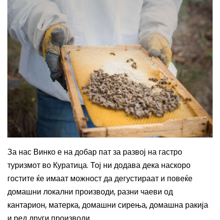
За нас Винко е на добар пат за развој на гастро
туризмот во Куратица. Тој ни додава дека наскоро
гостите ќе имаат можност да дегустираат и повеќе
домашни локални производи, разни чаеви од
кантарион, матерка, домашни сирења, домашна ракија
и ред други производи.