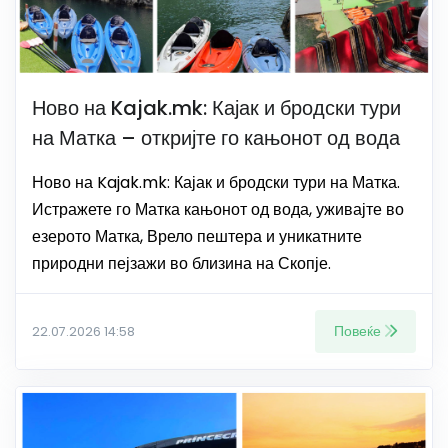
Ново на Kajak.mk: Кајак и бродски тури
на Матка – откријте го кањонот од вода
Ново на Kajak.mk: Кајак и бродски тури на Матка.
Истражете го Матка кањонот од вода, уживајте во
езерото Матка, Врело пештера и уникатните
природни пејзажи во близина на Скопје.
Повеќе
22.07.2026 14:58