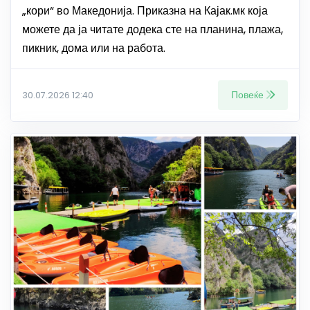
„кори“ во Македонија. Приказна на Кајак.мк која
можете да ја читате додека сте на планина, плажа,
пикник, дома или на работа.
Повеќе
30.07.2026 12:40