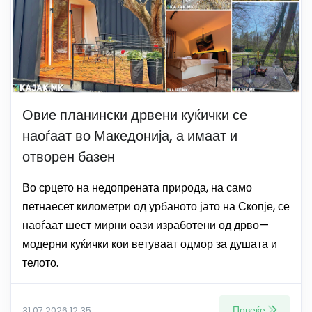
Овие планински дрвени куќички се
наоѓаат во Македонија, а имаат и
отворен базен
Во срцето на недопрената природа, на само
петнаесет километри од урбаното јато на Скопје, се
наоѓаат шест мирни оази изработени од дрво—
модерни куќички кои ветуваат одмор за душата и
телото.
Повеќе
31.07.2026 12:35