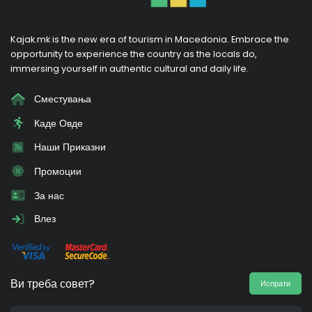
Kajak.mk is the new era of tourism in Macedonia. Embrace the
opportunity to experience the country as the locals do,
immersing yourself in authentic cultural and daily life.
Сместувања
Каде Овде
Наши Приказни
Промоции
За нас
Влез
Ви треба совет?
Испрати