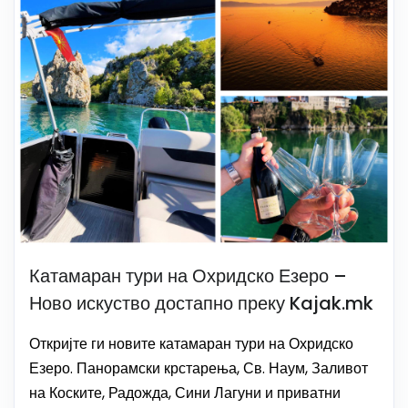
Катамаран тури на Охридско Езеро –
Ново искуство достапно преку Kajak.mk
Откријте ги новите катамаран тури на Охридско
Езеро. Панорамски крстарења, Св. Наум, Заливот
на Коските, Радожда, Сини Лагуни и приватни