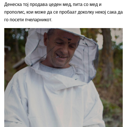
Денеска тој продава цеден мед, пита со мед и
прополис, кои може да се пробаат доколку некој сака да
го посети пчеларникот.