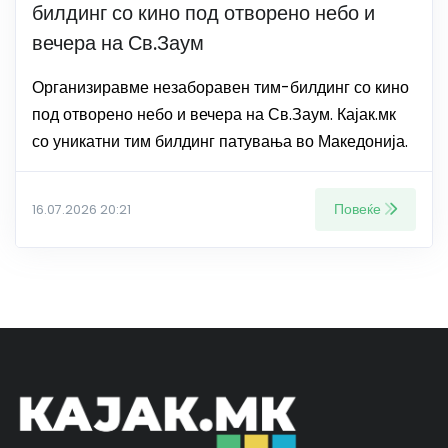
билдинг со кино под отворено небо и
вечера на Св.Заум
Организиравме незаборавен тим-билдинг со кино
под отворено небо и вечера на Св.Заум. Кајак.мк
со уникатни тим билдинг патувања во Македонија.
Повеќе
16.07.2026 20:21