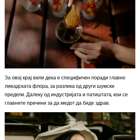
За овој крај вели дека е специфичен поради главно
ливадската флора, за разлика од други шумски
предели. Далеку од индустријата и патиштата, кои се
главните причини за да медот да биде здрав.