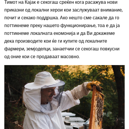
Тимот на Кајак е секогаш среќен кога расажува нови
приказни од локални херои кои заслужуваат внимание,
почит и секако поддршка. Ако нешто сме сакале да го
поттикнеме преку нашето функционирање, тоа е да ја
поттикнеме локалната екомонија и да Ви докажеме
дека производите кои ќе ги купите од локалните
фармери, земјоделци, занаетчии се секогаш повкусни
од оние кои се продаваат масовно.