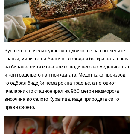
Зуењето на пчелите, кроткото движење на соголените
гранки, мирисот на билки и слобода и бескрајната среќа
на бивање живи
е она кое го води него во медениот пат
и кон градењето нап приказната. Медот како производ
го одбрал бидејќи нема рок на траење, а неговиот
пчеларник го стационирал на 950 метри надморска
височина во селото Куратица, каде природата си го
прави своето.