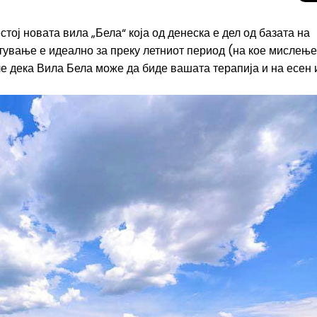
тој новата вила „Бела“ која од денеска е дел од базата на
стување е идеално за преку летниот период (на кое мислење
ле дека Вила Бела може да биде вашата терапија и на есен 
Целосно затемну
Сонцето 2026: П
најголемиот небе
во Европа