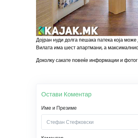
Дојран нуди долга пешака патека која може 
Вилата има шест апартмани, а максималниот
Доколку сакате повеќе информации и фотог
Остави Коментар
Име и Презиме