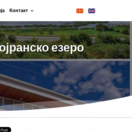
ја
Контакт
ојранско езеро