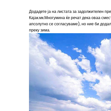
Додадете ја на листата за задолжителен прес
Кајак.мк.Многумина ќе речат дека оваа сме
апсолутно се согласуваме), но ние би дода
преку зима.