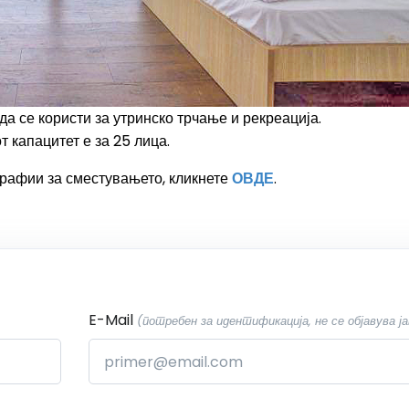
да се користи за утринско трчање и рекреација.
 капацитет е за 25 лица.
рафии за сместувањето, кликнете
ОВДЕ
.
E-Mail
(потребен за идентификација, не се објавува ја