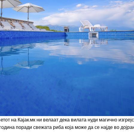
етот на Кајак.мк ни велаат дека вилата нуди магично изгреј
 година поради свежата риба која може да се најде во дојра