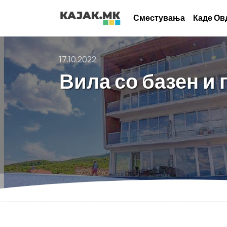
Сместувања
Каде Ов
17.10.2022
Вила со базен и 