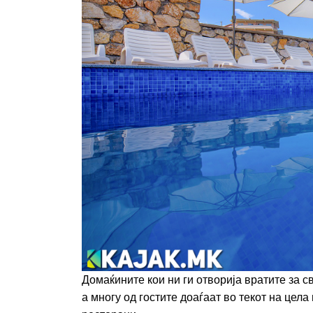
Домаќините кои ни ги отворија вратите за св
а многу од гостите доаѓаат во текот на цела