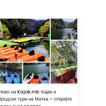
Ново на Kajak.mk: Кајак и
бродски тури на Матка – откријте
го кањонот од вода