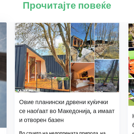
Прочитајте повеќе
Овие планински дрвени куќички
се наоѓаат во Македонија, а имаат
и отворен базен
Во срцето на недопрената природа, на