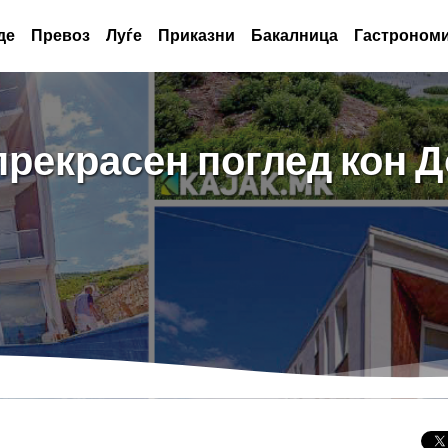
де
Превоз
Луѓе
Приказни
Бакалница
Гастрономи
прекрасен поглед кон Д