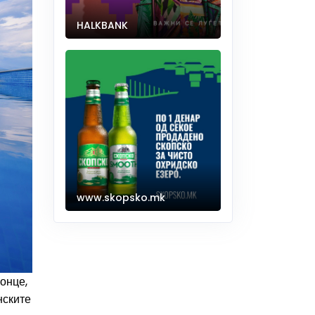
HALKBANK
www.skopsko.mk
сонце,
нските