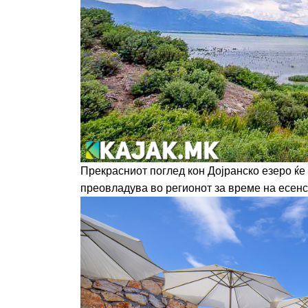
Прекрасниот поглед кон Дојранско езеро ќе 
преовладува во регионот за време на есенс