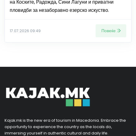
на Коските, Радожда, Сини Лагуни и приватни
пловидби за незаборавно езерско искуство.
Повеќе
17.07.2026 09:49
Kajak.mk is the new era of tourism in Macedonia. Embrace the
opportunity to experience the country as the locals do,
immersing yourself in authentic cultural and daily life.