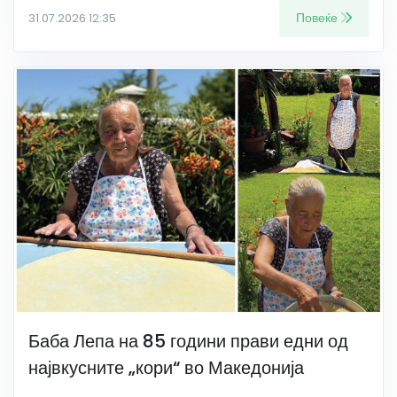
Повеќе
31.07.2026 12:35
Баба Лепа на 85 години прави едни од
највкусните „кори“ во Македонија