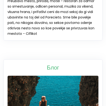
Preubavo mesto, priroda, motel - restoran za odmor
so smestuvanje, odlicen personal, muzika za vikend,
vkusna hrana, i prifatlivi ceni da mozi sekoj da gi vidi
ubavinite na toj del od Porecieto. Sme bile povekje
pati, no nikogas dovolno, so sekoe povtorno odenje
otkrivas nesto novo so koe povekje se privrzuvas kon
mestoto - Ciflikot
Блог