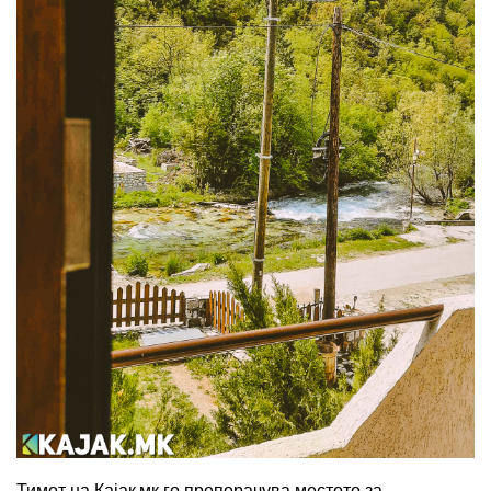
Тимот на Кајак.мк го препорачува местото за