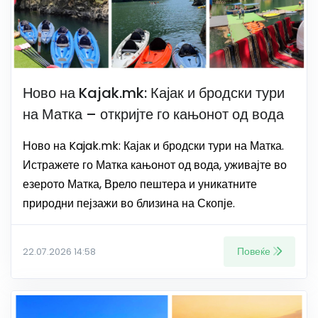
Ново на Kajak.mk: Кајак и бродски тури
на Матка – откријте го кањонот од вода
Ново на Kajak.mk: Кајак и бродски тури на Матка.
Истражете го Матка кањонот од вода, уживајте во
езерото Матка, Врело пештера и уникатните
природни пејзажи во близина на Скопје.
Повеќе
22.07.2026 14:58