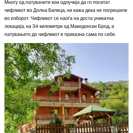
Многу од патувачите кои одлучија да го посетат
чифликот во Долна Белица, ни кажа дека не погрешиле
во изборот.
Чифликот се наоѓа на доста уникатна
локација, на 34 километри од Македонски Брод, а
патувањето до чифликот е приказна сама по себе.