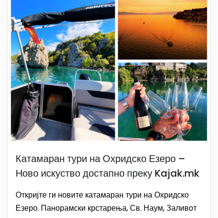
Катамаран тури на Охридско Езеро –
Ново искуство достапно преку Kajak.mk
Откријте ги новите катамаран тури на Охридско
Езеро. Панорамски крстарења, Св. Наум, Заливот