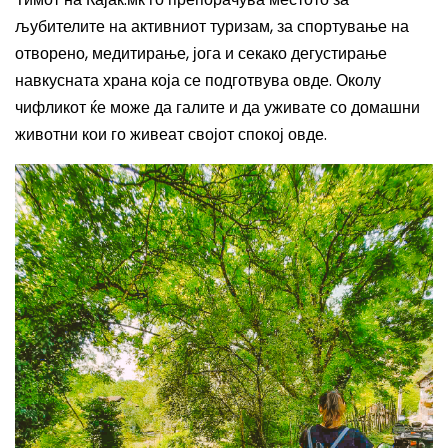
љубителите на активниот туризам, за спортување на
отворено, медитирање, јога и секако дегустирање
навкусната храна која се подготвува овде.
Околу
чифликот ќе може да галите и да уживате со домашни
животни кои го живеат својот спокој овде.