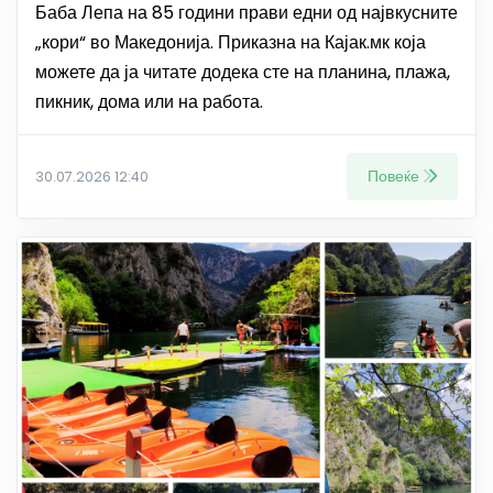
Баба Лепа на 85 години прави едни од највкусните
„кори“ во Македонија. Приказна на Кајак.мк која
можете да ја читате додека сте на планина, плажа,
пикник, дома или на работа.
Повеќе
30.07.2026 12:40