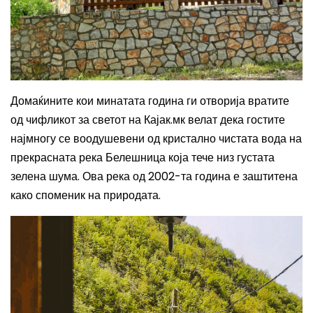
Домаќините кои минатата година ги отворија вратите
од чифликот за светот на Кајак.мк велат дека гостите
најмногу се воодушевени од кристално чистата вода на
прекрасната река Белешница која тече низ густата
зелена шума.
Ова река од 2002-та година е заштитена
како споменик на природата.