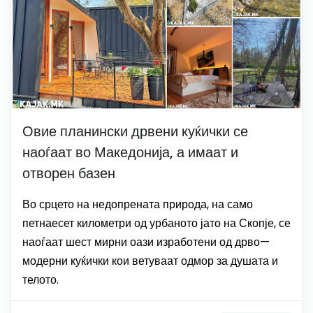
Овие планински дрвени куќички се
наоѓаат во Македонија, а имаат и
отворен базен
Во срцето на недопрената природа, на само
петнаесет километри од урбаното јато на Скопје, се
наоѓаат шест мирни оази изработени од дрво—
модерни куќички кои ветуваат одмор за душата и
телото.