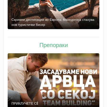
 до
Скриени дестинации во Европа: Македонија станува
О
нов туристички бисер
М
Препораки
ПРИКЛУЧЕТЕ СÈ