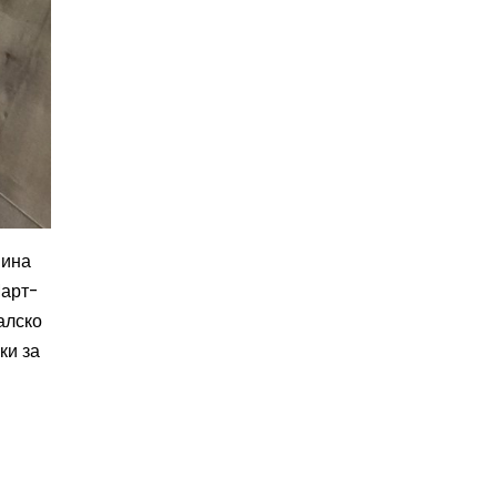
нина
Март-
алско
ки за