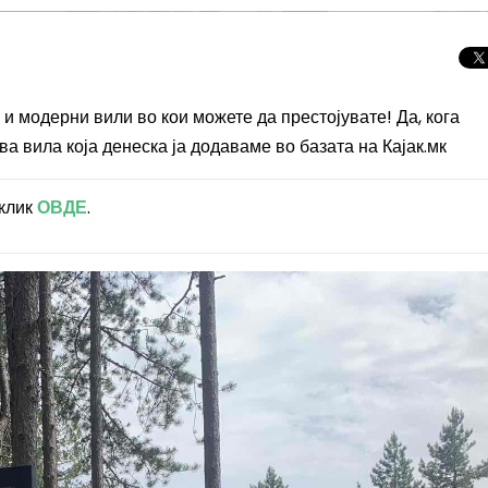
и модерни вили во кои можете да престојувате! Да, кога
а вила која денеска ја додаваме во базата на Кајак.мк
 клик
ОВДЕ
.
Целосно затемну
Сонцето 2026: П
најголемиот небе
во Европа