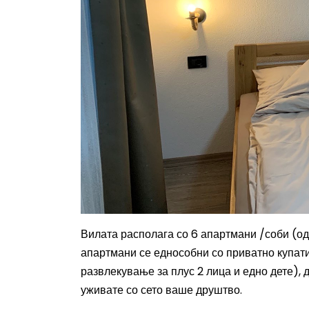
Вилата располага со 6 апартмани /соби (од
апартмани се еднособни со приватно купати
развлекување за плус 2 лица и едно дете), 
уживате со сето ваше друштво.