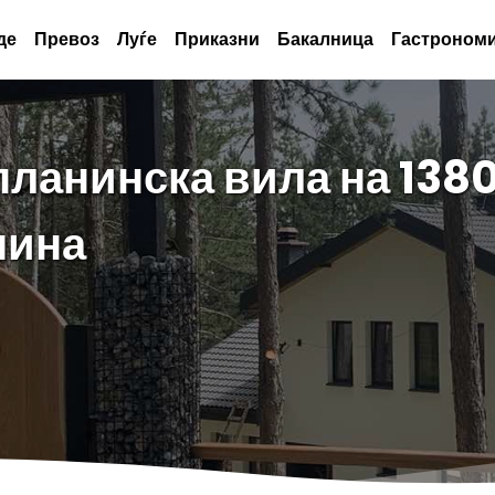
де
Превоз
Луѓе
Приказни
Бакалница
Гастрономи
планинска вила на 138
чина