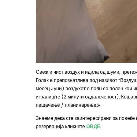
Свеж и чист воздух и идила од шуми, прете
Голак е препознатлива под називот “Воздуш
месец Jуни) воздухот е полн со полен кои 
игралиште (2 минути оддалеченост). Кошарк
пешачење / планинарење.
ж
Знаеме дека сте заинтересирани за повеќе 
резервација кликнете
ОВДЕ
.