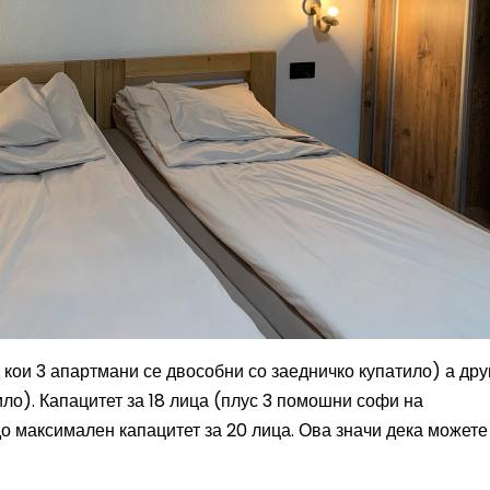
 кои 3 апартмани се двособни со заедничко купатило) а дру
ло). Капацитет за 18 лица (плус 3 помошни софи на
до максимален капацитет за 20 лица.
Ова значи дека можете