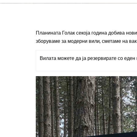
Планината Голак секоја година добива нови 
зборуваме за модерни вили, сметаме на вакв
Вилата можете да ја резервирате со еден