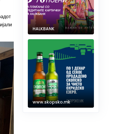
е
радот
ијали
HALKBANK
www.skopsko.mk