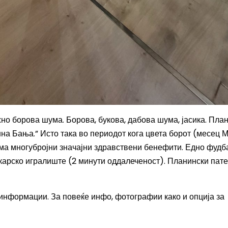
жно борова шума. Борова, букова, дабова шума, јасика. Пла
на Бања.” Исто така во периодот кога цвета борот (месец 
има многубројни значајни здравствени бенефити. Едно фудб
арско игралиште (2 минути оддалеченост). Планински пате
информации. За повеќе инфо, фотографии како и опција за