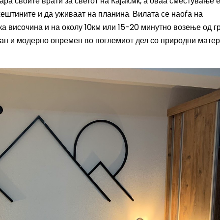
ра своите врати за светот на Кајак.мк, а ова
а
сместување 
 жештините и да уживаат на планина
. Вилата се наоѓа на
а височина и на околу 10км или 15-20 минутно возење од г
ран и модерно опремен во поглемиот дел со природни матер