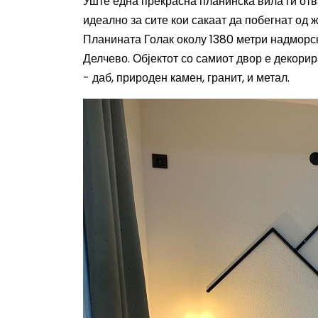
Уште една прекрасна планинска вила ги отва
идеално за
сите кои сакаат да побегнат од
Планината Голак околу 1380 метри надморск
Делчево. Објектот со самиот двор е декори
- даб, природен камен, гранит, и метал.