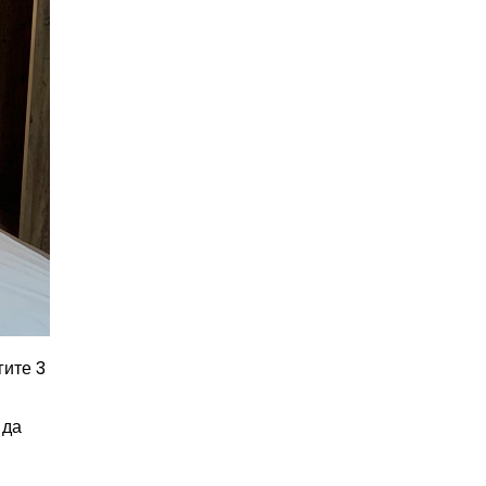
гите 3
 да