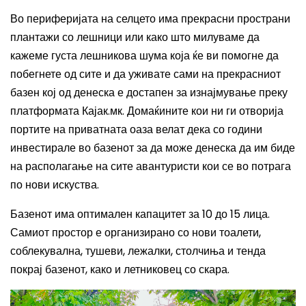
Во периферијата на селцето има прекрасни пространи
плантажи со лешници или како што милуваме да
кажеме густа лешникова шума која ќе ви помогне да
побегнете од сите и да уживате сами на прекрасниот
базен кој од денеска е достапен за изнајмување преку
платформата Кајак.мк.
Домаќините кои ни ги отворија
портите на приватната оаза велат дека со години
инвестирале во базенот за да може денеска да им биде
на располагање на сите авантуристи кои се во потрага
по нови искуства.
Базенот има оптимален капацитет за 10 до 15 лица.
Самиот простор е организирано со нови тоалети,
соблекувална, тушеви, лежалки, столчиња и тенда
покрај базенот, како и летниковец со скара.