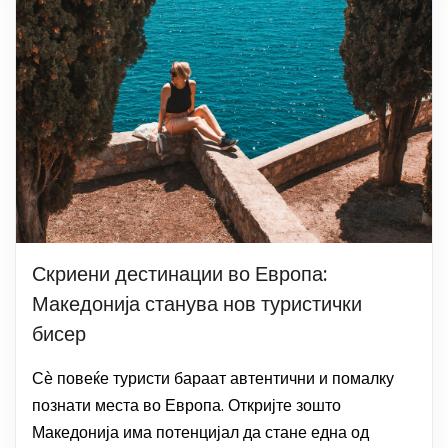
Скриени дестинации во Европа:
Македонија станува нов туристички
бисер
Сѐ повеќе туристи бараат автентични и помалку
познати места во Европа. Откријте зошто
Македонија има потенцијал да стане една од