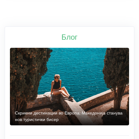
Блог
 до
Скриени дестинации во Европа: Македонија станува
О
нов туристички бисер
М