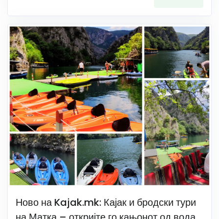
Ново на Kajak.mk: Кајак и бродски тури
на Матка – откријте го кањонот од вода