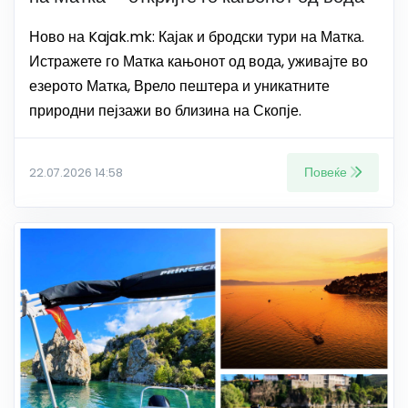
Ново на Kajak.mk: Кајак и бродски тури на Матка.
Истражете го Матка кањонот од вода, уживајте во
езерото Матка, Врело пештера и уникатните
природни пејзажи во близина на Скопје.
Повеќе
22.07.2026 14:58