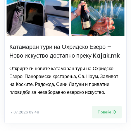
Катамаран тури на Охридско Езеро –
Ново искуство достапно преку Kajak.mk
Откријте ги новите катамаран тури на Охридско
Езеро. Панорамски крстарења, Св. Наум, Заливот
на Коските, Радожда, Сини Лагуни и приватни
пловидби за незаборавно езерско искуство.
Повеќе
17.07.2026 09:49