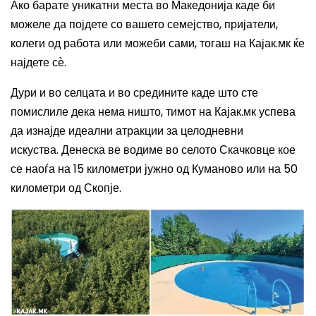
Ако барате уникатни места во Македонија каде би
можеле да појдете со вашето семејство, пријатели,
колеги од работа или можеби сами, тогаш на Кајак.мк ќе
најдете сѐ.
Дури и во селцата и во средините каде што сте
помислиле дека нема ништо, тимот на Кајак.мк успева
да изнајде идеални атракции за целодневни
искуства.
Денеска ве водиме во селото Скачковце кое
се наоѓа на 15 километри јужно од Куманово или на 50
километри од Скопје.