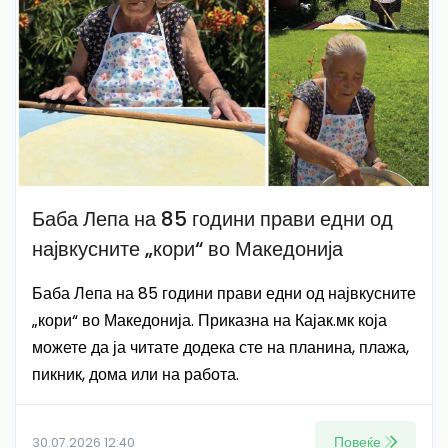
Баба Лепа на 85 години прави едни од
највкусните „кори“ во Македонија
Баба Лепа на 85 години прави едни од највкусните
„кори“ во Македонија. Приказна на Кајак.мк која
можете да ја читате додека сте на планина, плажа,
пикник, дома или на работа.
Повеќе
30.07.2026 12:40