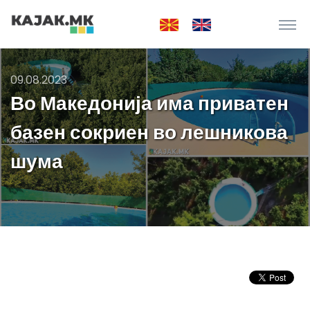
09.08.2023
Во Македонија има приватен
базен сокриен во лешникова
шума