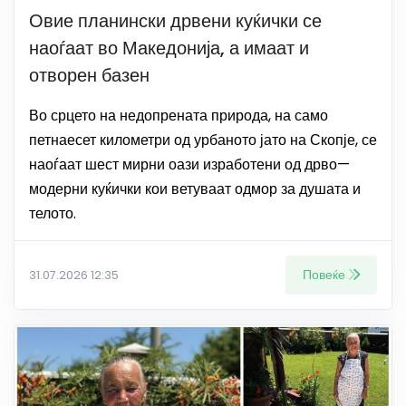
Овие планински дрвени куќички се
наоѓаат во Македонија, а имаат и
отворен базен
Во срцето на недопрената природа, на само
петнаесет километри од урбаното јато на Скопје, се
наоѓаат шест мирни оази изработени од дрво—
модерни куќички кои ветуваат одмор за душата и
телото.
Повеќе
31.07.2026 12:35