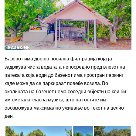
Базенот има двојно посилна филтрација која ја
задржува чиста водата, а непосредно пред влезот на
патеката која води до базенот има простран паркинг
каде може да се паркираат повеќе возила.
Во
околината на базенот нема соседни објекти на кои би
им сметала гласна музика, што на гостите им
овозможува максимално уживање во текот на целиот
ден.