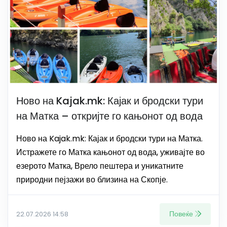
Ново на Kajak.mk: Кајак и бродски тури
на Матка – откријте го кањонот од вода
Ново на Kajak.mk: Кајак и бродски тури на Матка.
Истражете го Матка кањонот од вода, уживајте во
езерото Матка, Врело пештера и уникатните
природни пејзажи во близина на Скопје.
Повеќе
22.07.2026 14:58