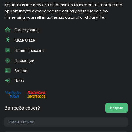
Kajak.mk is the new era of tourism in Macedonia. Embrace the
opportunity to experience the country as the locals do,
immersing yourself in authentic cultural and daily life.
Сместувања
Каде Овде
Наши Приказни
Промоции
За нас
Влез
Ви треба совет?
Испрати