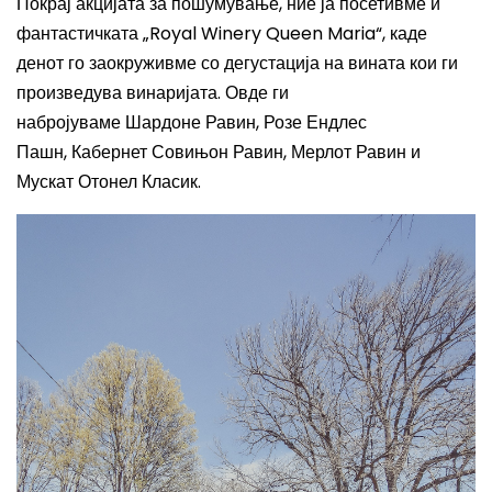
Покрај акцијата за пошумување, ние ја посетивме и
фантастичката „Royal Winery Queen Maria“, каде
денот го заокруживме со дегустација на вината кои ги
произведува винаријата. Овде ги
набројуваме Шардоне Равин, Розе Ендлес
Пашн, Кабернет Совињон Равин, Мерлот Равин и
Мускат Отонел Класик.