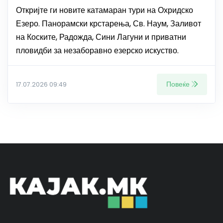
Откријте ги новите катамаран тури на Охридско
Езеро. Панорамски крстарења, Св. Наум, Заливот
на Коските, Радожда, Сини Лагуни и приватни
пловидби за незаборавно езерско искуство.
Повеќе
17.07.2026 09:49