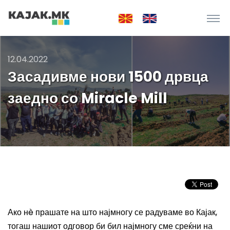
12.04.2022
Засадивме нови 1500 дрвца
заедно со Miracle Mill
Ако нè прашате на што најмногу се радуваме во Кајак,
тогаш нашиот одговор би бил најмногу сме среќни на