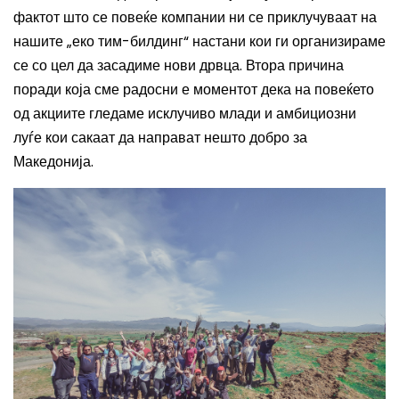
фактот што се повеќе компании ни се приклучуваат на
нашите „еко тим-билдинг“ настани кои ги организираме
се со цел да засадиме нови дрвца. Втора причина
поради која сме радосни е моментот дека на повеќето
од акциите гледаме исклучиво млади и амбициозни
луѓе кои сакаат да направат нешто добро за
Македонија.