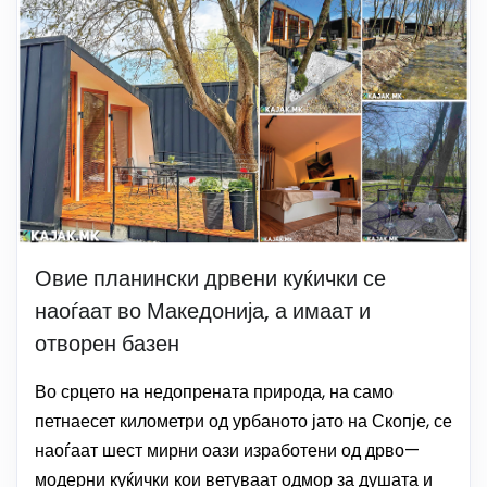
Овие планински дрвени куќички се
наоѓаат во Македонија, а имаат и
отворен базен
Во срцето на недопрената природа, на само
петнаесет километри од урбаното јато на Скопје, се
наоѓаат шест мирни оази изработени од дрво—
модерни куќички кои ветуваат одмор за душата и