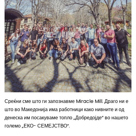
Среќни сме што ги запознавме
Miracle Mill. Драго ни е
што во Македонија има работници како нивните и од
денеска им посакуваме топло „Добредојде“ во нашето
големо „ЕКО- СЕМЕЈСТВО“.