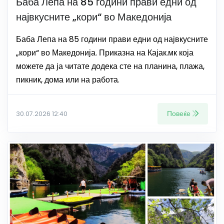
Баба Лепа на 85 години прави едни од
највкусните „кори“ во Македонија
Баба Лепа на 85 години прави едни од највкусните
„кори“ во Македонија. Приказна на Кајак.мк која
можете да ја читате додека сте на планина, плажа,
пикник, дома или на работа.
Повеќе
30.07.2026 12:40