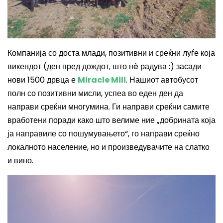
Компанија со доста млади, позитивни и среќни луѓе која
викендот (ден пред дождот, што нè радува :) засади
нови 1500 дрвца е
Miracle Mill
. Нашиот автобусот
полн со позитивни мисли, успеа во еден ден да
направи среќни многумина. Ги направи среќни самите
вработени поради како што велиме ние „добрината која
ја направиле со пошумувањето“, го направи среќно
локалното население, но и произведувачите на слатко
и вино.