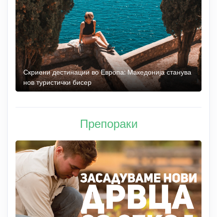
 до
Скриени дестинации во Европа: Македонија станува
О
нов туристички бисер
М
Препораки