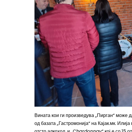
Вината кои ги произведува „Пирган“ може да
од базата „Гастромонија“ на Кајак.мк. Илија
отсто алкохол, и „
Chardonnay
“ кој е со 15 