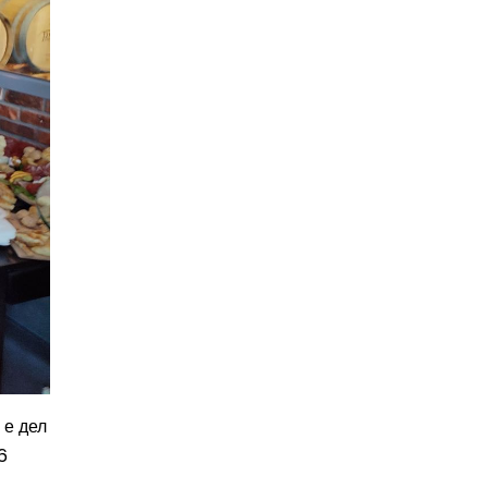
 е дел
6