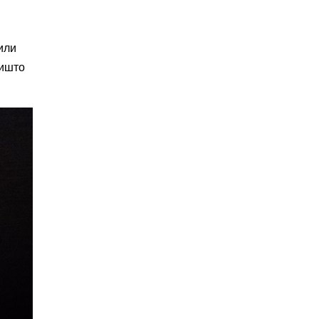
или
оишто