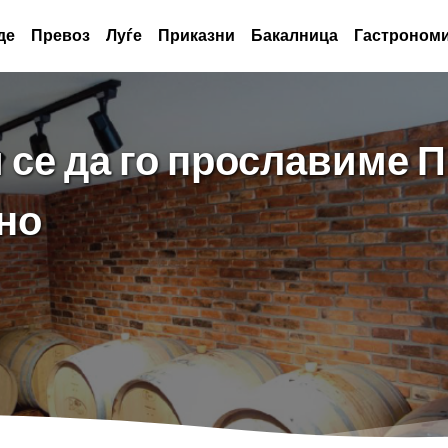
де
Превоз
Луѓе
Приказни
Бакалница
Гастрономи
се да го прославиме П
но