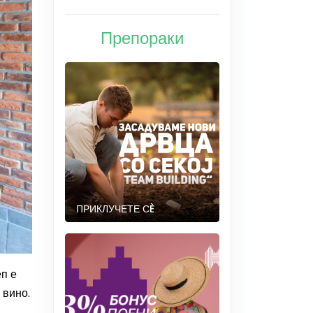
Препораки
ПРИКЛУЧЕТЕ СÈ
еп е
 вино.