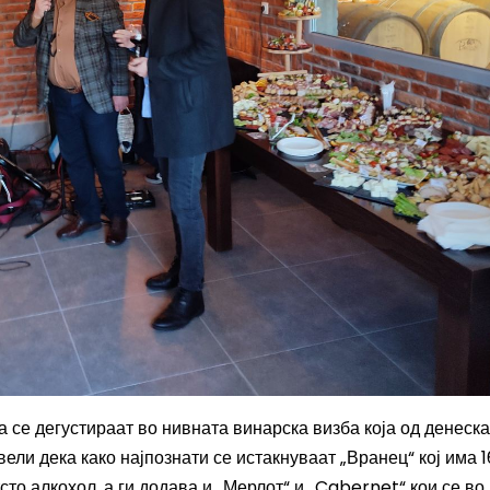
 се дегустираат во нивната винарска визба која од денеска
 вели дека како најпознати се истакнуваат „Вранец“ кој има 1
отсто алкохол, а ги додава и „Мерлот“ и „
Cabernet
“ кои се во