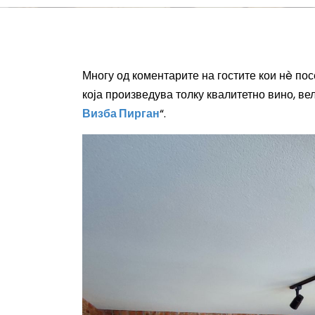
Многу од коментарите на гостите кои нè по
која произведува толку квалитетно вино, вел
Визба Пирган
“.