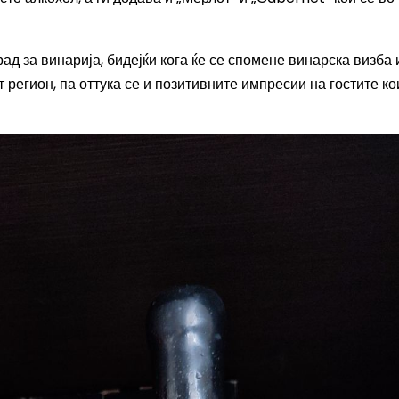
ад за винарија, бидејќи кога ќе се спомене винарска визба 
т регион, па оттука се и позитивните импресии на гостите к