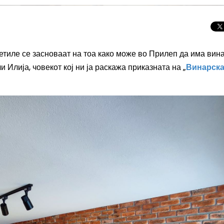
сетиле се засноваат на тоа како може во Прилеп да има вин
и Илија, човекот кој ни ја раскажа приказната на „
Винарск
Целосно затемну
Сонцето 2026: П
најголемиот небе
во Европа