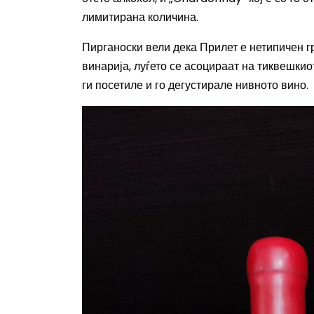
лимитирана количина.
Пирганоски вели дека Прилет е нетипичен гр
винарија, луѓето се асоцираат на тиквешкио
ги посетиле и го дегустирале нивното вино.