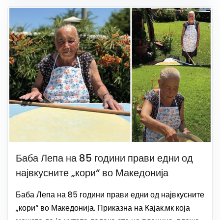
Баба Лепа на 85 години прави едни од
највкусните „кори“ во Македонија
Баба Лепа на 85 години прави едни од највкусните
„кори“ во Македонија. Приказна на Кајак.мк која