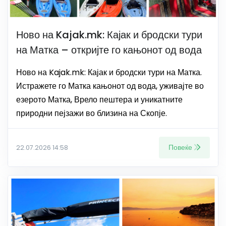
Ново на Kajak.mk: Кајак и бродски тури
на Матка – откријте го кањонот од вода
Ново на Kajak.mk: Кајак и бродски тури на Матка.
Истражете го Матка кањонот од вода, уживајте во
езерото Матка, Врело пештера и уникатните
природни пејзажи во близина на Скопје.
Повеќе
22.07.2026 14:58