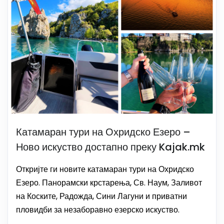
Катамаран тури на Охридско Езеро –
Ново искуство достапно преку Kajak.mk
Откријте ги новите катамаран тури на Охридско
Езеро. Панорамски крстарења, Св. Наум, Заливот
на Коските, Радожда, Сини Лагуни и приватни
пловидби за незаборавно езерско искуство.