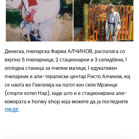
Денеска, пчеларска Фарма АЛЧИНОВ, располага со
вкупно 5 п
челарници, 2 стационарни и 3 селидбени, 1
оплодна станица за пчелни матици, 1 едукативен
пчеларник и апи-тераписки центар Ристо Алчинов, кој
се наоѓа во Гевгелија на патот кон село Мрзенци
(спорти хотел Нар), каде што и е стационирана апи-
комората и honey shop која можете да ја погледнете
ОВДЕ
.