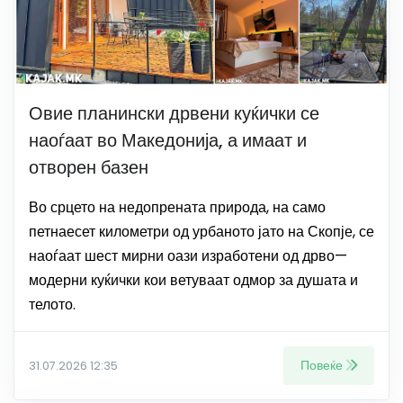
Овие планински дрвени куќички се
наоѓаат во Македонија, а имаат и
отворен базен
Во срцето на недопрената природа, на само
петнаесет километри од урбаното јато на Скопје, се
наоѓаат шест мирни оази изработени од дрво—
модерни куќички кои ветуваат одмор за душата и
телото.
Повеќе
31.07.2026 12:35