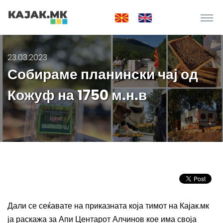
23.03.2023
Собираме планински чај од
Кожуф на 1750 м.н.в
Дали се сеќавате на приказната која тимот на Кајак.мк
ја раскажа за Апи Центарот Алчинов кое има своја