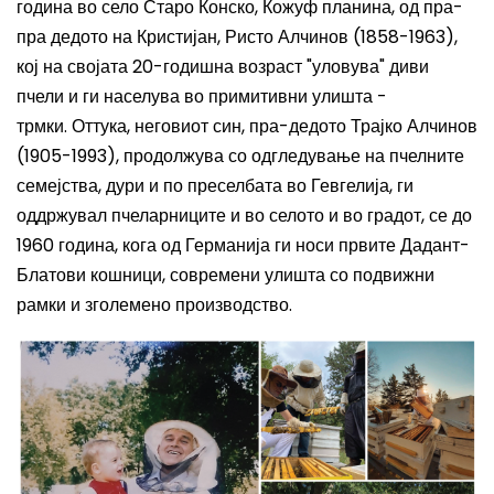
година во село Старо Конско, Кожуф планина, од пра-
пра дедото на Кристијан, Ристо Алчинов (1858-1963),
кој на својата 20-годишна возраст "уловува" диви
пчели и ги населува во примитивни улишта -
трмки. Оттука, неговиот син, пра-дедото Трајко Алчинов
(1905-1993), продолжува со одгледување на пчелните
семејства, дури и по преселбата во Гевгелија, ги
оддржувал пчеларниците и во селото и во градот, се до
1960 година, кога од Германија ги носи првите Дадант-
Блатови кошници, современи улишта со подвижни
рамки и зголемено производство.