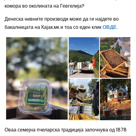
комора во околината на Гевгелија?
Денеска нивните производи може да ги најдете во
бакалницата на Кајак.мк и тоа со еден клик
ОВДЕ
.
Оваа семејна пчеларска традиција започнува од 1878